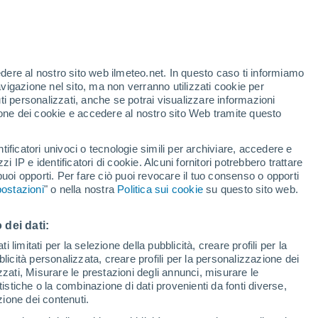
t
edere al nostro sito web ilmeteo.net. In questo caso ti informiamo
/h
avigazione nel sito, ma non verranno utilizzati cookie per
i personalizzati, anche se potrai visualizzare informazioni
azione dei cookie e accedere al nostro sito Web tramite questo
tificatori univoci o tecnologie simili per archiviare, accedere e
e?
zzi IP e identificatori di cookie. Alcuni fornitori potrebbero trattare
 puoi opporti. Per fare ciò puoi revocare il tuo consenso o opporti
di pioggia
Satelliti
Modelli
ostazioni
" o nella nostra
Politica sui cookie
su questo sito web.
 dei dati:
Martedì
Mercoledì
Giovedi
Venerdì
 limitati per la selezione della pubblicità, creare profili per la
bblicità personalizzata, creare profili per la personalizzazione dei
11 Ago
12 Ago
13 Ago
14 Ago
izzati, Misurare le prestazioni degli annunci, misurare le
istiche o la combinazione di dati provenienti da fonti diverse,
ezione dei contenuti.
70%
60%