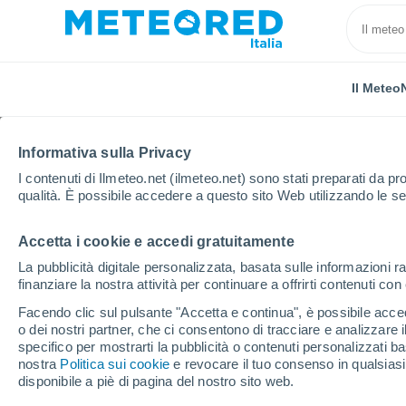
Il Meteo
Informativa sulla Privacy
I contenuti di Ilmeteo.net (ilmeteo.net) sono stati preparati da pro
qualità. È possibile accedere a questo sito Web utilizzando le se
Accetta i cookie e accedi gratuitamente
Home
Russia
Mari
Morki
La pubblicità digitale personalizzata, basata sulle informazioni ra
finanziare la nostra attività per continuare a offrirti contenuti co
Previsioni Meteo Morki
Facendo clic sul pulsante "Accetta e continua", è possibile accede
o dei nostri partner, che ci consentono di tracciare e analizzare
10:37
Sabato
specifico per mostrarti la pubblicità o contenuti personalizzati b
nostra
Politica sui cookie
e revocare il tuo consenso in qualsia
disponibile a piè di pagina del nostro sito web.
Nubi sparse