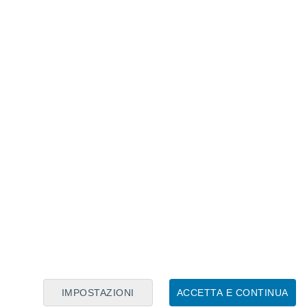
Calendario Lunare
Lun
Mar
Mer
Gio
Ven
Sab
Dom
8
9
10
11
12
13
14
15
16
17
18
19
20
21
IMPOSTAZIONI
ACCETTA E CONTINUA