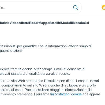
Notizie
Video
Allerte
Radar
Mappe
Satelliti
Modelli
Mondo
Sci
fessionisti per garantire che le informazioni offerte siano di
guenti opzioni:
ccolte tramite cookie o tecnologie simili, ci consente di
n elevati standard di qualità senza alcun costo.
re al sito Web accettando l'installazione di tutti i cookie, nostri
 il comportamento sul sito Web, nonché di sviluppare un profilo
...
asati su di esso. Puoi consultare maggiori informazioni nella
si momento premendo il pulsante
Impostazioni cookie
che appare
Per ora
Cielo sereno nelle prossime ore