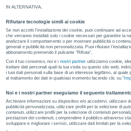
25°
IN ALTERNATIVA,
Rifiutare tecnologie simili ai cookie
Nord-oves
Se non accetti l'installazione dei cookie, puoi continuare ad acc
Temp. percepita 26°
17
-
39 km
che verranno installati solo i cookie necessari per garantire la n
analizzare il comportamento o per mostrare pubblicità o contenut
generali e pubblicità non personalizzata. Puoi rifiutare l'install
abbonamento premendo il pulsante "Rifiuta".
Ultim'ora.
Ondata di calore fino a Ferragosto: rischia di
Con il tuo consenso, noi e i
nostri partner
utilizziamo cookie, iden
diventare eccezionale. Svolta solo a fine mes
trattare dati personali quali la tua visita su questo sito web, indiri
i tuoi dati personali sulla base di un interesse legittimo, al quale
Il Meteo 1 - 7
Attualità
Mappa di nuvolosità
Radar 
al trattamento dei dati in qualsiasi momento facendo clic su "
Imp
Noi e i nostri partner eseguiamo il seguente trattamento
Domani
Lunedì
Oggi
Archiviare informazioni su dispositivo e/o accedervi, utilizzare dati
pubblicità personalizzata, utilizzare profili per la selezione di pu
9 Ago
10 Ago
8 Ago
contenuti, utilizzare profili per la selezione di contenuti personal
prestazioni dei contenuti, comprendere il pubblico attraverso stat
sviluppare e migliorare i servizi, utilizzare dati limitati per la sel
90%
60%