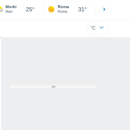
Morki
Roma
Milano
25°
31°
Mari
Roma
Milano
°C