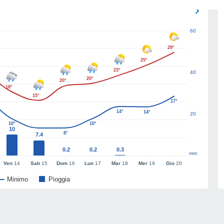
60
29°
25°
23°
40
20°
20°
18°
15°
17°
14°
14°
20
10°
10°
10
8°
7.4
0.2
0.2
0.3
mm
Ven
14
Sab
15
Dom
16
Lun
17
Mar
18
Mer
19
Gio
20
Minimo
Pioggia