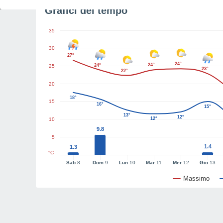
Grafici del tempo
35
30
27°
24°
24°
24°
25
23°
22°
20
18°
15
16°
15°
13°
12°
12°
10
9.8
5
1.4
1.3
°C
Sab
8
Dom
9
Lun
10
Mar
11
Mer
12
Gio
13
Massimo