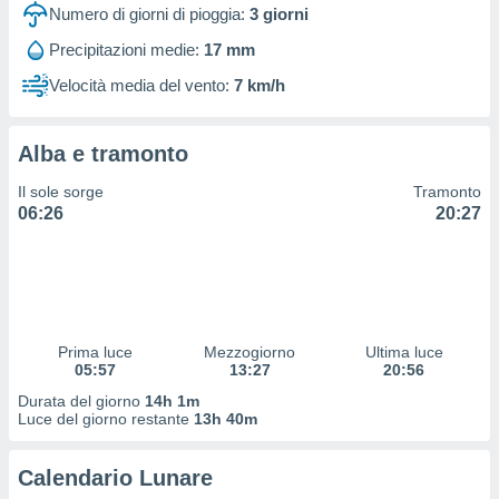
 profili
Numero di giorni di pioggia:
3
giorni
lezione
Precipitazioni medie:
17 mm
cità
izzata,
Velocità media del vento:
7 km/h
fili per
izzazione
Alba e tramonto
nuti,
 profili
Il sole sorge
Tramonto
lezione
06:26
20:27
uti
zzati,
 le
ni degli
 misurare
zioni dei
,
Prima luce
Mezzogiorno
Ultima luce
05:57
13:27
20:56
ere il
Durata del giorno
14h 1m
so
Luce del giorno restante
13h 40m
he o la
ione di
Calendario Lunare
enienti
diverse,