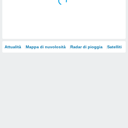
i nostri
artner
Attualità
Mappa di nuvolosità
Radar di pioggia
Satelliti