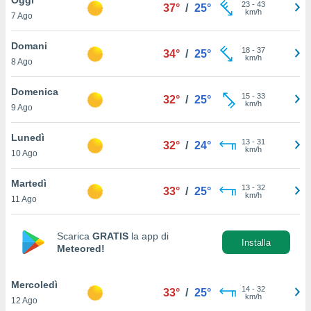
a", è
23
-
43
37°
/
25°
km/h
7 Ago
al sito
ettando
Domani
18
-
37
34°
/
25°
zione di
km/h
8 Ago
okie,
dei nostri
Domenica
15
-
33
che ci
32°
/
25°
km/h
9 Ago
no di
 e
e il
Lunedì
13
-
31
32°
/
24°
amento
km/h
10 Ago
 Web,
i
Martedì
13
-
32
re un
33°
/
25°
km/h
11 Ago
pecifico
arti la
à o
Scarica
GRATIS
la app di
i
Installa
Meteored!
zzati
 di esso.
sultare
Mercoledì
14
-
32
33°
/
25°
km/h
12 Ago
oni nella