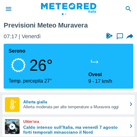
Previsioni Meteo Muravera
tiva
rivacy
07:17
Venerdì
...
ti di
net
Sereno
net)
26°
i
 da
nisti per
Ovest
 che le
Temp. percepita 27°
9
17 km/h
ioni
iano di
È
Allerta gialla
 a
Allerta moderata per alte temperature a Muravera oggi
ito Web
do le
Ultim’ora
opzioni:
Caldo intenso sull’Italia, ma venerdì 7 agosto
forti temporali minacciano il Nord
 i