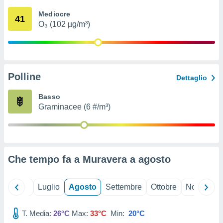
ioni
" o
Mediocre
tra
41
O₃ (102 µg/m³)
sui cookie
o sito
nostri
Polline
Dettaglio
mo il
te
Basso
ento dei
Graminacee (6 #/m³)
re
ioni su
vo e/o
i,
Che tempo fa a Muravera a
agosto
 dati
er la
 della
Giugno
Luglio
Agosto
Settembre
Ottobre
Novembre
à, creare
r la
à
T. Media:
26°C
Max:
33°C
Min:
20°C
izzata,