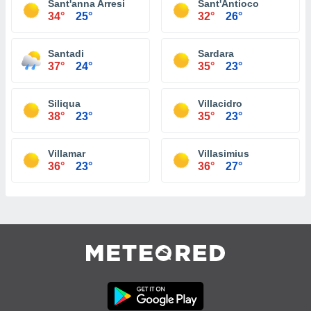
Sant'anna Arresi
Sant'Antioco
34°
25°
32°
26°
Santadi
Sardara
37°
24°
35°
23°
Siliqua
Villacidro
38°
23°
35°
23°
Villamar
Villasimius
36°
23°
36°
27°