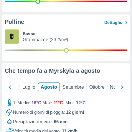
ioni
" o
tra
sui cookie
o sito
Polline
Dettaglio
Basso
nostri
Graminacee (23 #/m³)
mo il
te
ento dei
Che tempo fa a Myrskylä a
agosto
re
ioni su
vo e/o
Giugno
Luglio
Agosto
Settembre
Ottobre
Novembre
i,
 dati
er la
T. Media:
16°C
Max:
21°C
Min:
12°C
 della
Numero di giorni di pioggia:
12
giorni
à, creare
r la
Precipitazioni medie:
66 mm
à
izzata,
Velocità media del vento:
11 km/h