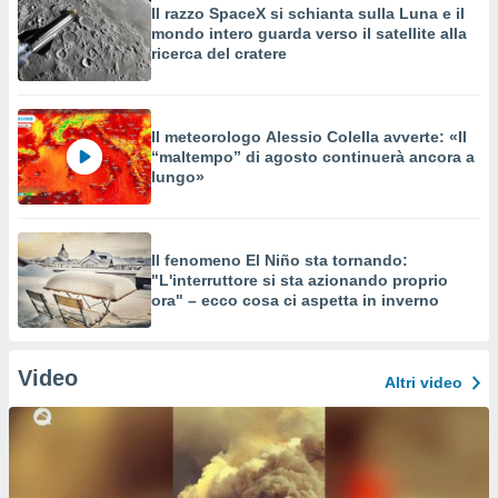
Il razzo SpaceX si schianta sulla Luna e il
mondo intero guarda verso il satellite alla
ricerca del cratere
Il meteorologo Alessio Colella avverte: «Il
“maltempo” di agosto continuerà ancora a
lungo»
Il fenomeno El Niño sta tornando:
"L'interruttore si sta azionando proprio
ora" – ecco cosa ci aspetta in inverno
Video
Altri video