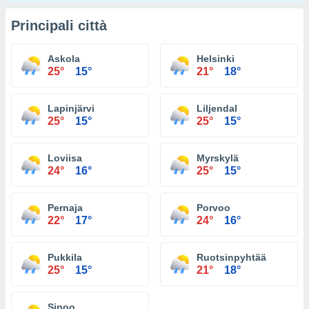
Principali città
Askola
Helsinki
25°
15°
21°
18°
Lapinjärvi
Liljendal
25°
15°
25°
15°
Loviisa
Myrskylä
24°
16°
25°
15°
Pernaja
Porvoo
22°
17°
24°
16°
Pukkila
Ruotsinpyhtää
25°
15°
21°
18°
Sipoo