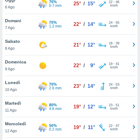
70%
a", è
22
-
46
25°
/
15°
0.7 mm
km/h
6 Ago
al sito
ettando
Domani
70%
24
-
55
22°
/
14°
zione di
1.2 mm
km/h
7 Ago
okie,
dei nostri
Sabato
18
-
39
che ci
21°
/
12°
km/h
8 Ago
no di
 e
e il
Domenica
19
-
41
22°
/
9°
amento
km/h
9 Ago
 Web,
i
Lunedì
70%
24
-
53
re un
23°
/
14°
2.6 mm
km/h
10 Ago
pecifico
arti la
Martedì
à o
80%
23
-
51
19°
/
12°
4.6 mm
km/h
i
11 Ago
zzati
 di esso.
Mercoledì
50%
22
-
47
sultare
19°
/
11°
0.2 mm
km/h
12 Ago
oni nella