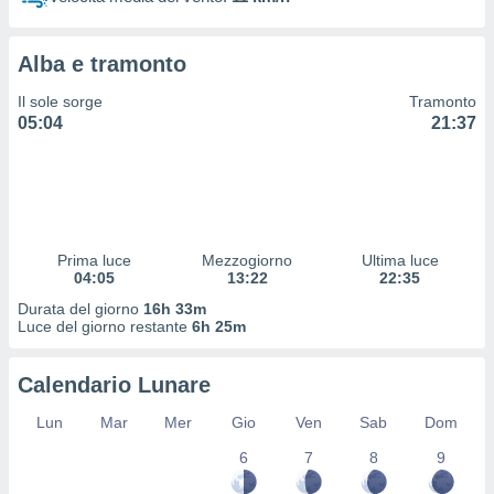
 profili
lezione
cità
Alba e tramonto
izzata,
fili per
Il sole sorge
Tramonto
05:04
21:37
izzazione
nuti,
 profili
lezione
uti
zzati,
Prima luce
Mezzogiorno
Ultima luce
 le
04:05
13:22
22:35
ni degli
 misurare
Durata del giorno
16h 33m
zioni dei
Luce del giorno restante
6h 25m
,
ere il
Calendario Lunare
so
Lun
Mar
Mer
Gio
Ven
Sab
Dom
he o la
ione di
6
7
8
9
enienti
diverse,