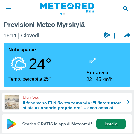
Previsioni Meteo Myrskylä
tiva
rivacy
16:11
Giovedi
...
ti di
net
Nubi sparse
net)
24°
i
 da
nisti per
Sud-ovest
 che le
Temp. percepita 25°
22
45 km/h
ioni
iano di
È
Ultim'ora.
Il fenomeno El Niño sta tornando: "L'interruttore
 a
si sta azionando proprio ora" – ecco cosa ci
ito Web
aspetta in inverno
do le
opzioni:
Scarica
GRATIS
la app di
Meteored!
Installa
 i