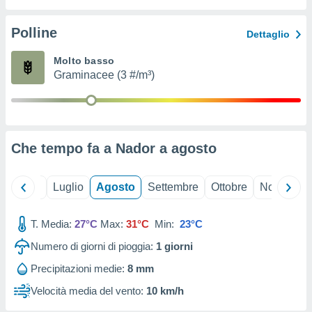
ioni
" o
tra
Polline
Dettaglio
sui cookie
o sito
Molto basso
Graminacee (3 #/m³)
nostri
mo il
te
ento dei
Che tempo fa a Nador a
agosto
re
ioni su
Giugno
Luglio
Agosto
Settembre
Ottobre
Novembre
vo e/o
i,
T. Media:
27°C
Max:
31°C
Min:
23°C
 dati
er la
Numero di giorni di pioggia:
1
giorni
 della
à, creare
Precipitazioni medie:
8 mm
r la
Velocità media del vento:
10 km/h
à
izzata,