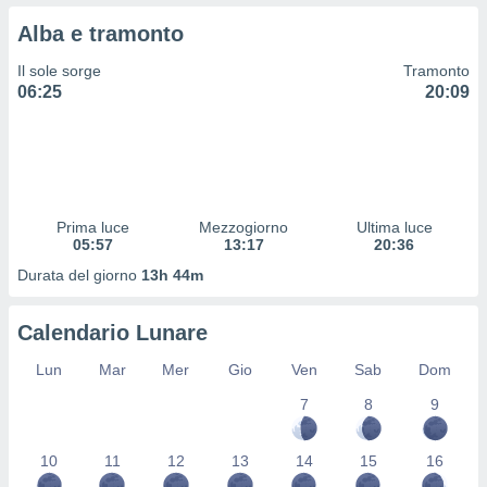
 profili
Alba e tramonto
lezione
cità
Il sole sorge
Tramonto
izzata,
06:25
20:09
fili per
izzazione
nuti,
 profili
lezione
uti
Prima luce
Mezzogiorno
Ultima luce
zzati,
05:57
13:17
20:36
 le
Durata del giorno
13h 44m
ni degli
 misurare
zioni dei
Calendario Lunare
,
ere il
Lun
Mar
Mer
Gio
Ven
Sab
Dom
so
7
8
9
he o la
ione di
10
11
12
13
14
15
16
enienti
diverse,