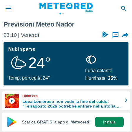
Previsioni Meteo Nador
tiva
rivacy
23:10
Venerdì
...
ti di
net
Nubi sparse
net)
24°
i
 da
nisti per
Luna calante
 che le
Temp. percepita 24°
Illuminata:
35%
ioni
iano di
È
Ultim'ora.
Luca Lombroso non vede la fine del caldo:
 a
"Ferragosto 2026 potrebbe entrare nella storia.
ito Web
Ecco perché."
do le
opzioni:
Scarica
GRATIS
la app di
Meteored!
Installa
 i