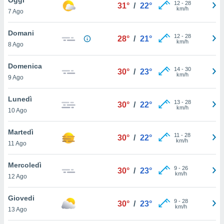
a", è
12
-
28
31°
/
22°
km/h
7 Ago
al sito
ettando
Domani
12
-
28
28°
/
21°
zione di
km/h
8 Ago
okie,
dei nostri
Domenica
14
-
30
che ci
30°
/
23°
km/h
9 Ago
no di
 e
e il
Lunedì
13
-
28
30°
/
22°
amento
km/h
10 Ago
 Web,
i
Martedì
11
-
28
re un
30°
/
22°
km/h
11 Ago
pecifico
arti la
Mercoledì
à o
9
-
26
30°
/
23°
km/h
i
12 Ago
zzati
 di esso.
Giovedi
9
-
28
sultare
30°
/
23°
km/h
13 Ago
oni nella