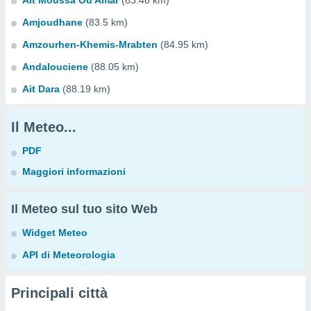
Ait Moussa Ou Amar
(83.46 km)
Amjoudhane
(83.5 km)
Amzourhen-Khemis-Mrabten
(84.95 km)
Andalouciene
(88.05 km)
Ait Dara
(88.19 km)
Il Meteo...
PDF
Maggiori informazioni
Il Meteo sul tuo sito Web
Widget Meteo
API di Meteorologia
Principali città