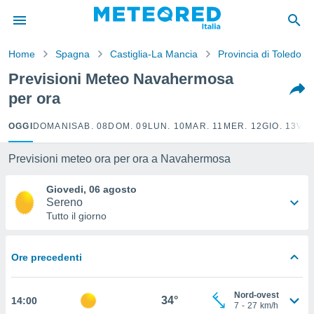
tiva
rivacy
Home
Spagna
Castiglia-La Mancia
Provincia di Toledo
ti di
net
Previsioni Meteo Navahermosa
net)
per ora
i
 da
nisti per
OGGI
DOMANI
SAB. 08
DOM. 09
LUN. 10
MAR. 11
MER. 12
GIO. 13
VEN
 che le
ioni
Previsioni meteo ora per ora a Navahermosa
iano di
È
Giovedi, 06 agosto
Sereno
 a
Tutto il giorno
ito Web
do le
opzioni:
Ore precedenti
 i
e
Nord-ovest
34°
14:00
7
-
27
km/h
amente