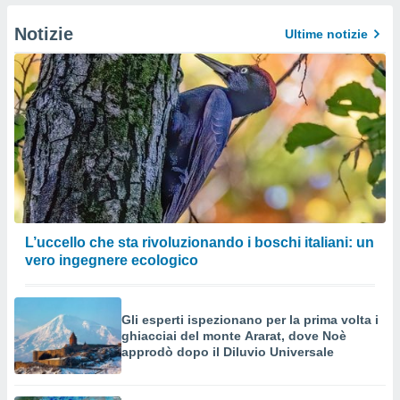
izzata.
utare
Notizie
Ultime notizie
zione dei
 al
ito Web
questo
ento
 il
o
, noi e i
rtner
L’uccello che sta rivoluzionando i boschi italiani: un
mo
vero ingegnere ecologico
tori
o
e simili
Gli esperti ispezionano per la prima volta i
viare,
ghiacciai del monte Ararat, dove Noè
approdò dopo il Diluvio Universale
 e
ati
 quali la