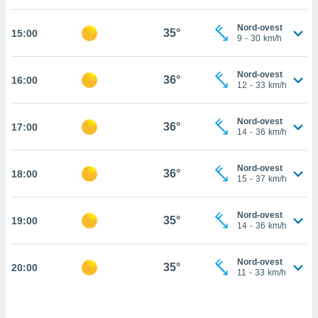
cità
Nord-ovest
35°
15:00
9
-
30
km/h
izzata,
ACCETTA
ulle
E
ioni
Nord-ovest
CONTINUA
36°
16:00
tramite
12
-
33
km/h
e simili,
IMPOSTAZIONI
Nord-ovest
nte di
36°
17:00
14
-
36
km/h
e la
tività per
re a
Nord-ovest
36°
18:00
15
-
37
km/h
ontenuti
ti
 di
Nord-ovest
35°
senza
19:00
14
-
36
km/h
sto.
clic sul
Nord-ovest
35°
20:00
 "Accetta
11
-
33
km/h
a", è
al sito