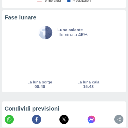
Temperatura
Precipitazioni
ito web
et. In
aso ti
Fase lunare
mo che
installati
Luna calante
okie
Illuminata
46%
i per
 la
one nel
 non
utilizzati
er
e il
amento o
rare
La luna sorge
La luna cala
à o
00:40
15:43
i
zzati,
 potrai
are
Condividi previsioni
ioni
e
à non