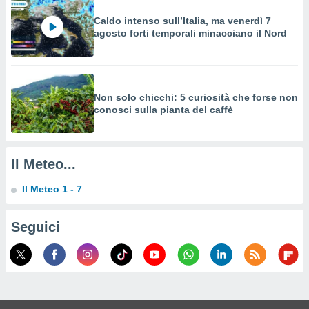
a su
ito web,
Caldo intenso sull’Italia, ma venerdì 7
IP e
agosto forti temporali minacciano il Nord
tori di
Alcuni
ro
 tuoi dati
Non solo chicchi: 5 curiosità che forse non
 sulla
conosci sulla pianta del caffè
un
e
, al quale
rti. Per
Il Meteo...
puoi
il tuo
Il Meteo 1 - 7
o o
l
Seguici
nto dei
ualsiasi
 facendo
ioni
" o
tra
sui cookie