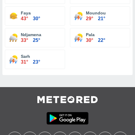
Faya
Moundou
43°
30°
29°
21°
Ndjamena
Pala
33°
25°
30°
22°
Sarh
31°
23°