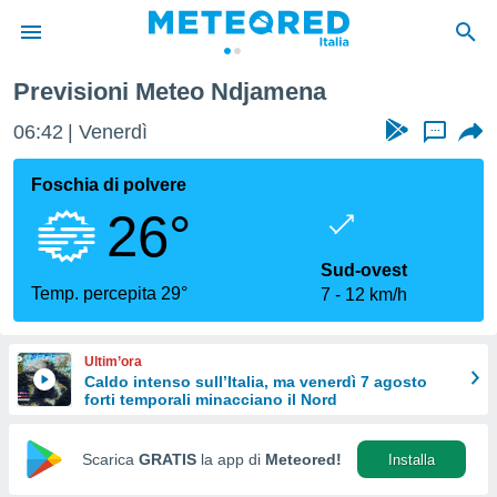
Previsioni Meteo Ndjamena
tiva
rivacy
06:42
Venerdì
...
ti di
net
Foschia di polvere
net)
26°
i
 da
nisti per
Sud-ovest
 che le
Temp. percepita 29°
7
12 km/h
ioni
iano di
È
Ultim’ora
Caldo intenso sull’Italia, ma venerdì 7 agosto
 a
forti temporali minacciano il Nord
ito Web
do le
opzioni:
Scarica
GRATIS
la app di
Meteored!
Installa
 i