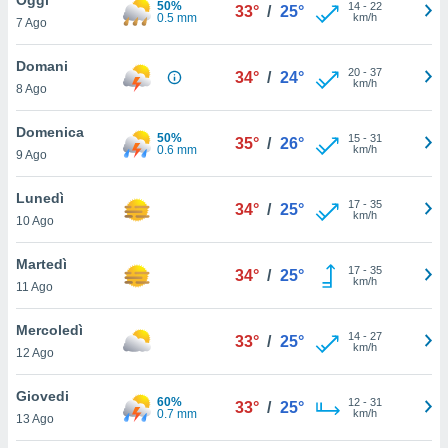
50%
a", è
14
-
22
33°
/
25°
0.5 mm
km/h
7 Ago
al sito
ettando
Domani
20
-
37
34°
/
24°
zione di
km/h
8 Ago
okie,
dei nostri
Domenica
50%
15
-
31
che ci
35°
/
26°
0.6 mm
km/h
9 Ago
no di
 e
e il
Lunedì
17
-
35
34°
/
25°
amento
km/h
10 Ago
 Web,
i
Martedì
17
-
35
re un
34°
/
25°
km/h
11 Ago
pecifico
arti la
Mercoledì
à o
14
-
27
33°
/
25°
km/h
i
12 Ago
zzati
 di esso.
Giovedi
60%
12
-
31
sultare
33°
/
25°
0.7 mm
km/h
13 Ago
oni nella