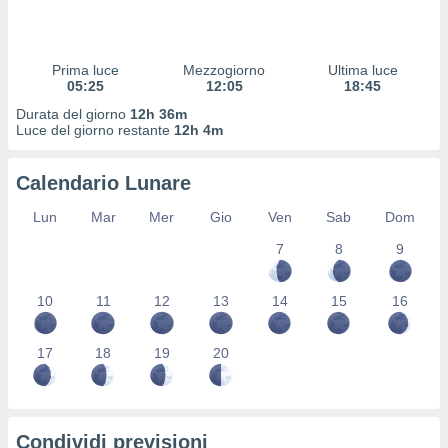
 profili
lezione
cità
izzata,
Prima luce
Mezzogiorno
Ultima luce
fili per
05:25
12:05
18:45
Durata del giorno
12h 36m
izzazione
Luce del giorno restante
12h 4m
nuti,
 profili
Calendario Lunare
lezione
uti
Lun
Mar
Mer
Gio
Ven
Sab
Dom
zzati,
 le
7
8
9
ni degli
 misurare
zioni dei
10
11
12
13
14
15
16
,
ere il
17
18
19
20
so
he o la
ione di
enienti
Condividi previsioni
diverse,