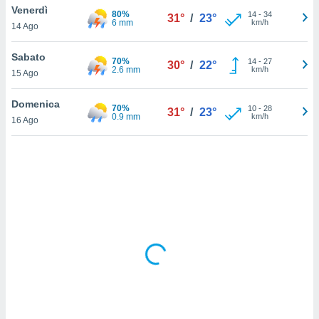
Venerdì
80%
14
-
34
31°
/
23°
6 mm
km/h
sui cookie
14 Ago
e il tuo
 in
Sabato
70%
14
-
27
30°
/
22°
2.6 mm
km/h
15 Ago
o
 il
Domenica
70%
10
-
28
31°
/
23°
0.9 mm
km/h
azioni
16 Ago
kie
re
le a piè
 del
to web.
ATIVA,
e
gie
i cookie
ccetti
zione dei