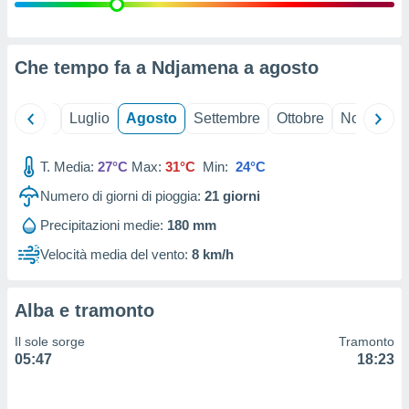
ioni
" o
tra
sui cookie
o sito
Che tempo fa a Ndjamena a
agosto
nostri
Giugno
Luglio
Agosto
Settembre
Ottobre
Novembre
mo il
T. Media:
27°C
Max:
31°C
Min:
24°C
te
ento dei
Numero di giorni di pioggia:
21
giorni
Precipitazioni medie:
180 mm
re
ioni su
Velocità media del vento:
8 km/h
vo e/o
i,
 dati
Alba e tramonto
er la
 della
Il sole sorge
Tramonto
à, creare
05:47
18:23
r la
à
izzata,