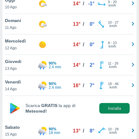
a", è
9
-
20
14°
/
-1°
km/h
10 Ago
al sito
ettando
Domani
10
-
27
13°
/
0°
zione di
km/h
11 Ago
okie,
dei nostri
Mercoledì
8
-
23
che ci
14°
/
0°
km/h
12 Ago
no di
 e
e il
Giovedi
90%
11
-
29
14°
/
2°
amento
2.4 mm
km/h
13 Ago
 Web,
i
Venerdì
90%
18
-
46
re un
16°
/
7°
2.4 mm
km/h
14 Ago
pecifico
arti la
à o
Scarica
GRATIS
la app di
i
Installa
Meteored!
zzati
 di esso.
sultare
Sabato
90%
10
-
28
13°
/
8°
18 mm
km/h
15 Ago
oni nella