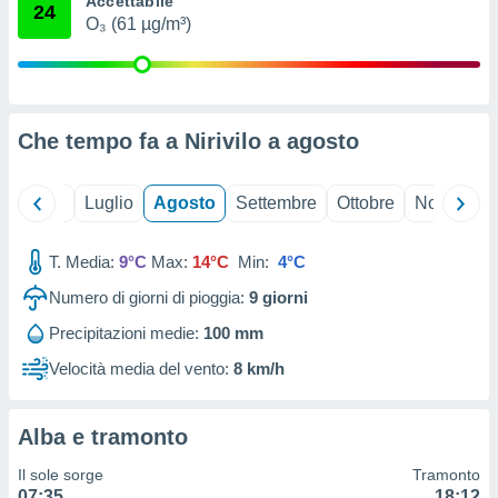
Accettabile
24
ioni
" o
O₃ (61 µg/m³)
tra
sui cookie
o sito
Che tempo fa a Nirivilo a
agosto
nostri
mo il
Giugno
Luglio
Agosto
Settembre
Ottobre
Novembre
te
ento dei
T. Media:
9°C
Max:
14°C
Min:
4°C
re
Numero di giorni di pioggia:
9
giorni
ioni su
vo e/o
Precipitazioni medie:
100 mm
i,
 dati
Velocità media del vento:
8 km/h
er la
 della
à, creare
Alba e tramonto
r la
à
Il sole sorge
Tramonto
izzata,
07:35
18:12