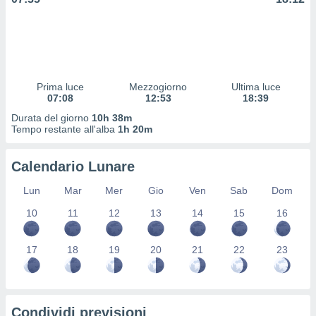
 profili
lezione
cità
izzata,
fili per
Prima luce
Mezzogiorno
Ultima luce
izzazione
07:08
12:53
18:39
nuti,
 profili
Durata del giorno
10h 38m
lezione
Tempo restante all'alba
1h 20m
uti
zzati,
Calendario Lunare
 le
ni degli
Lun
Mar
Mer
Gio
Ven
Sab
Dom
 misurare
zioni dei
10
11
12
13
14
15
16
,
ere il
17
18
19
20
21
22
23
so
he o la
ione di
enienti
Condividi previsioni
diverse,