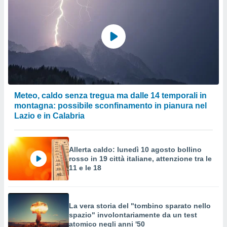
Meteo, caldo senza tregua ma dalle 14 temporali in
montagna: possibile sconfinamento in pianura nel
Lazio e in Calabria
Allerta caldo: lunedì 10 agosto bollino
rosso in 19 città italiane, attenzione tra le
11 e le 18
La vera storia del "tombino sparato nello
spazio" involontariamente da un test
atomico negli anni '50