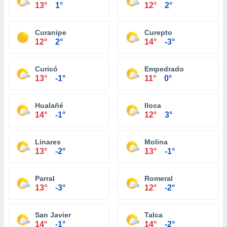
13°
1°
12°
2°
Curanipe
Curepto
12°
2°
14°
-3°
Curicó
Empedrado
13°
-1°
11°
0°
Hualañé
Iloca
14°
-1°
12°
3°
Linares
Molina
13°
-2°
13°
-1°
Parral
Romeral
13°
-3°
12°
-2°
San Javier
Talca
14°
-1°
14°
-2°