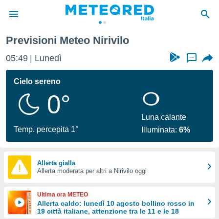
Previsioni Meteo Nirivilo
tiva
rivacy
05:49
Lunedì
...
ti di
net
Cielo sereno
net)
0°
i
 da
nisti per
Luna calante
 che le
Temp. percepita 1°
Illuminata:
6%
ioni
iano di
È
Allerta gialla
 a
Allerta moderata per altri a Nirivilo oggi
ito Web
do le
Ultima ora METEO
opzioni:
Allerta caldo: lunedì 10 agosto bollino rosso in
19 città italiane, attenzione tra le 11 e le 18
 i