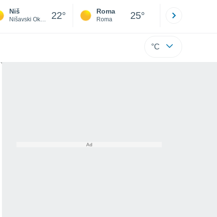
Niš
Roma
Milano
22°
25°
Nišavski Okrug
Roma
Milano
°C