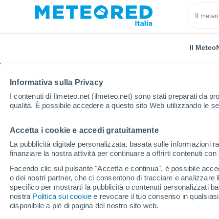
Il Meteo
Informativa sulla Privacy
I contenuti di Ilmeteo.net (ilmeteo.net) sono stati preparati da pro
qualità. È possibile accedere a questo sito Web utilizzando le se
Accetta i cookie e accedi gratuitamente
Home
Serbia
Nišava
Nis
La pubblicità digitale personalizzata, basata sulle informazioni ra
finanziare la nostra attività per continuare a offrirti contenuti co
Previsioni Meteo Nis
Facendo clic sul pulsante "Accetta e continua", è possibile accede
o dei nostri partner, che ci consentono di tracciare e analizzare
06:22
Giovedi
specifico per mostrarti la pubblicità o contenuti personalizzati b
nostra
Politica sui cookie
e revocare il tuo consenso in qualsia
disponibile a piè di pagina del nostro sito web.
Sereno