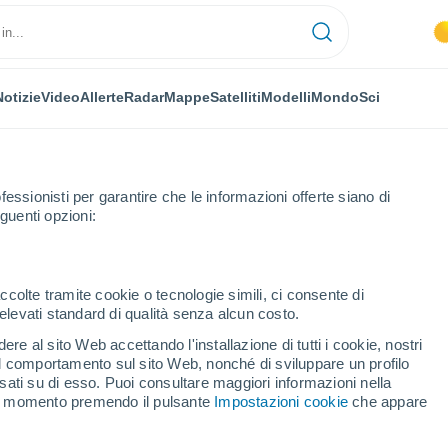
Notizie
Video
Allerte
Radar
Mappe
Satelliti
Modelli
Mondo
Sci
fessionisti per garantire che le informazioni offerte siano di
guenti opzioni:
ccolte tramite cookie o tecnologie simili, ci consente di
n elevati standard di qualità senza alcun costo.
re al sito Web accettando l'installazione di tutti i cookie, nostri
 il comportamento sul sito Web, nonché di sviluppare un profilo
...
asati su di esso. Puoi consultare maggiori informazioni nella
si momento premendo il pulsante
Impostazioni cookie
che appare
Per ora
Intervalli nuvolosi nelle prossime
ore