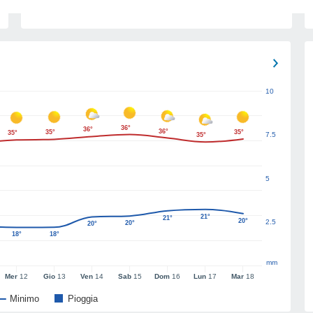
10
36°
36°
36°
35°
35°
35°
7.5
35°
5
21°
21°
20°
2.5
20°
20°
18°
18°
mm
Mer
12
Gio
13
Ven
14
Sab
15
Dom
16
Lun
17
Mar
18
Minimo
Pioggia