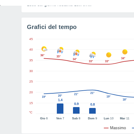
Luce del giorno restante
13h 57m
Grafici del tempo
45
40
36°
35°
34°
34°
35
33°
33°
30
25
20
21°
21°
20°
19°
19°
1.4
18°
15
0.9
0.8
°C
Gio
6
Ven
7
Sab
8
Dom
9
Lun
10
Mar
11
Massimo