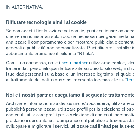
20°
IN ALTERNATIVA,
Rifiutare tecnologie simili ai cookie
Ovest
Se non accetti l'installazione dei cookie, puoi continuare ad acc
Temp. percepita 20°
4
-
11 km/h
che verranno installati solo i cookie necessari per garantire la n
analizzare il comportamento o per mostrare pubblicità o contenut
generali e pubblicità non personalizzata. Puoi rifiutare l'install
abbonamento premendo il pulsante "Rifiuta".
Ultim'ora.
L'Organizzazione Meteorologica Mondiale
Con il tuo consenso, noi e i
nostri partner
utilizziamo cookie, iden
conferma: "El Niño sta raggiungendo un'inten
trattare dati personali quali la tua visita su questo sito web, indiri
mai vista da diversi anni"
i tuoi dati personali sulla base di un interesse legittimo, al quale
Il Meteo 1 - 7
Attualità
Mappa della Temperatura
R
al trattamento dei dati in qualsiasi momento facendo clic su "
Imp
Noi e i nostri partner eseguiamo il seguente trattamento
Domani
Sabato
D
Oggi
Archiviare informazioni su dispositivo e/o accedervi, utilizzare dati
pubblicità personalizzata, utilizzare profili per la selezione di pu
7 Ago
8 Ago
6 Ago
contenuti, utilizzare profili per la selezione di contenuti personal
prestazioni dei contenuti, comprendere il pubblico attraverso stat
sviluppare e migliorare i servizi, utilizzare dati limitati per la sel
60%
70%