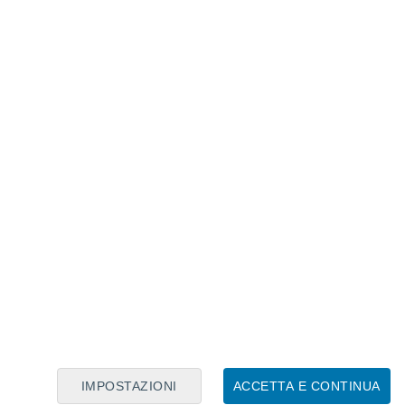
Calendario Lunare
Lun
Mar
Mer
Gio
Ven
Sab
Dom
6
7
8
9
10
11
12
13
14
15
16
17
18
19
IMPOSTAZIONI
ACCETTA E CONTINUA