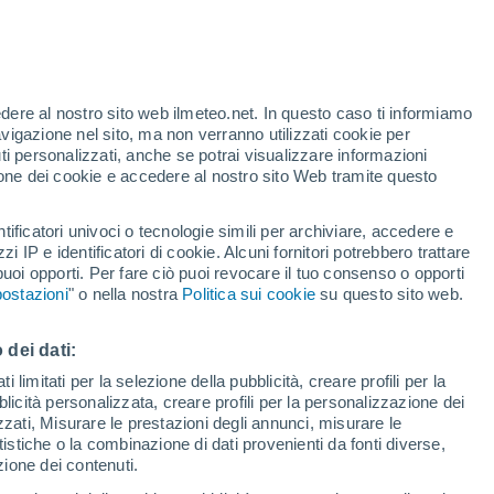
Allerta rossa
Allerta massima per alte
temperature a Nis oggi
edere al nostro sito web ilmeteo.net. In questo caso ti informiamo
avigazione nel sito, ma non verranno utilizzati cookie per
i personalizzati, anche se potrai visualizzare informazioni
azione dei cookie e accedere al nostro sito Web tramite questo
tificatori univoci o tecnologie simili per archiviare, accedere e
sità
zzi IP e identificatori di cookie. Alcuni fornitori potrebbero trattare
 puoi opporti. Per fare ciò puoi revocare il tuo consenso o opporti
adar di pioggia
Satelliti
Modelli
ostazioni
" o nella nostra
Politica sui cookie
su questo sito web.
 dei dati:
omenica
Lunedì
Martedì
Mercoledì
 limitati per la selezione della pubblicità, creare profili per la
bblicità personalizzata, creare profili per la personalizzazione dei
9 Ago
10 Ago
11 Ago
12 Ago
izzati, Misurare le prestazioni degli annunci, misurare le
istiche o la combinazione di dati provenienti da fonti diverse,
ezione dei contenuti.
70%