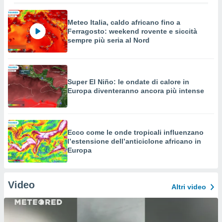
Meteo Italia, caldo africano fino a
Ferragosto: weekend rovente e siccità
sempre più seria al Nord
Super El Niño: le ondate di calore in
Europa diventeranno ancora più intense
Ecco come le onde tropicali influenzano
l’estensione dell’anticiclone africano in
Europa
Video
Altri video