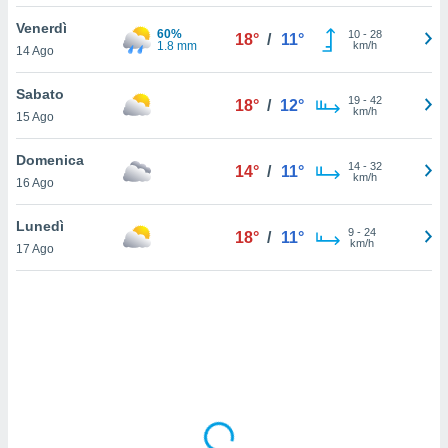
Venerdì
sui cookie
60%
10
-
28
18°
/
11°
1.8 mm
km/h
14 Ago
e il tuo
 in
Sabato
19
-
42
18°
/
12°
o
km/h
15 Ago
 il
Domenica
azioni
14
-
32
14°
/
11°
km/h
16 Ago
kie
re
le a piè
Lunedì
9
-
24
18°
/
11°
 del
km/h
17 Ago
to web.
ATIVA,
e
gie
i cookie
ccetti
zione dei