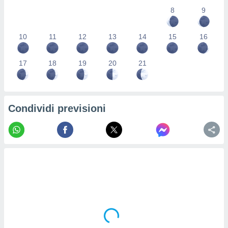
re e
8
9
e i
tilizzare
10
11
12
13
14
15
16
ati per la
e dei
.
17
18
19
20
21
izzazione
azione
Condividi previsioni
o la
e del
vo,
à e
i
zzati,
one delle
ni dei
 e degli
 ricerche
ico,
di