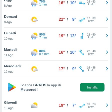
70%
a", è
25
-
53
16°
/
10°
1 mm
km/h
8 Ago
al sito
ettando
Domani
17
-
39
22°
/
9°
zione di
km/h
9 Ago
okie,
dei nostri
Lunedì
90%
22
-
50
che ci
19°
/
13°
7 mm
km/h
10 Ago
no di
 e
e il
Martedì
80%
22
-
48
16°
/
10°
amento
0.6 mm
km/h
11 Ago
 Web,
i
Mercoledì
16
-
38
re un
17°
/
9°
km/h
12 Ago
pecifico
arti la
à o
Scarica
GRATIS
la app di
i
Installa
Meteored!
zzati
 di esso.
sultare
Giovedi
10
-
23
19°
/
7°
km/h
13 Ago
oni nella