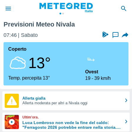
Previsioni Meteo Nivala
tiva
rivacy
07:46
Sabato
...
ti di
net
Coperto
net)
13°
i
 da
nisti per
Ovest
 che le
Temp. percepita 13°
19
39 km/h
ioni
iano di
È
Allerta gialla
 a
Allerta moderata per altri a Nivala oggi
ito Web
do le
Ultim'ora.
opzioni:
Luca Lombroso non vede la fine del caldo:
"Ferragosto 2026 potrebbe entrare nella storia.
 i