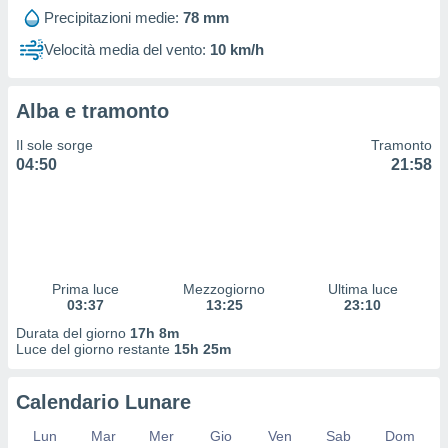
 profili
Precipitazioni medie:
78 mm
lezione
cità
Velocità media del vento:
10 km/h
izzata,
fili per
Alba e tramonto
izzazione
nuti,
Il sole sorge
Tramonto
 profili
04:50
21:58
lezione
uti
zzati,
 le
ni degli
 misurare
Prima luce
Mezzogiorno
Ultima luce
zioni dei
03:37
13:25
23:10
,
ere il
Durata del giorno
17h 8m
Luce del giorno restante
15h 25m
so
he o la
Calendario Lunare
ione di
enienti
Lun
Mar
Mer
Gio
Ven
Sab
Dom
diverse,