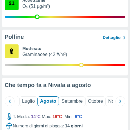
Accettabile
21
ioni
" o
O₃ (51 µg/m³)
tra
sui cookie
o sito
Polline
nostri
Dettaglio
mo il
Moderato
te
Graminacee (42 #/m³)
ento dei
re
ioni su
vo e/o
Che tempo fa a Nivala a
agosto
i,
 dati
er la
Giugno
Luglio
Agosto
Settembre
Ottobre
Novembre
 della
à, creare
r la
T. Media:
14°C
Max:
19°C
Min:
9°C
à
Numero di giorni di pioggia:
14
giorni
izzata,