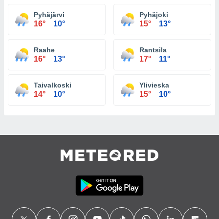
Pyhäjärvi
Pyhäjoki
16°
10°
15°
13°
Raahe
Rantsila
16°
13°
17°
11°
Taivalkoski
Ylivieska
14°
10°
15°
10°