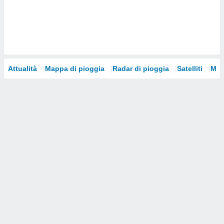
i nostri
artner
Attualità
Mappa di pioggia
Radar di pioggia
Satelliti
Mod