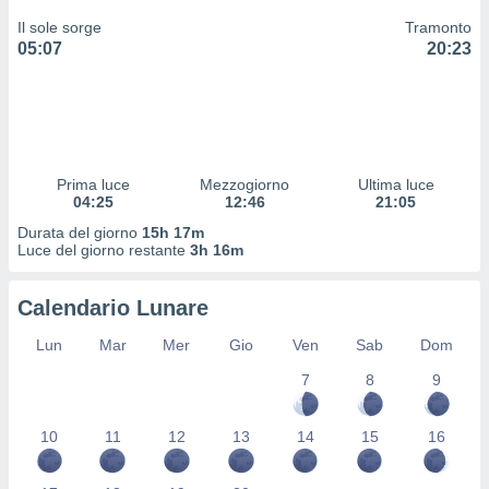
 profili
Il sole sorge
Tramonto
lezione
05:07
20:23
cità
izzata,
fili per
izzazione
nuti,
 profili
Prima luce
Mezzogiorno
Ultima luce
lezione
04:25
12:46
21:05
uti
Durata del giorno
15h 17m
zzati,
Luce del giorno restante
3h 16m
 le
ni degli
 misurare
Calendario Lunare
zioni dei
,
Lun
Mar
Mer
Gio
Ven
Sab
Dom
ere il
7
8
9
so
he o la
10
11
12
13
14
15
16
ione di
enienti
diverse,