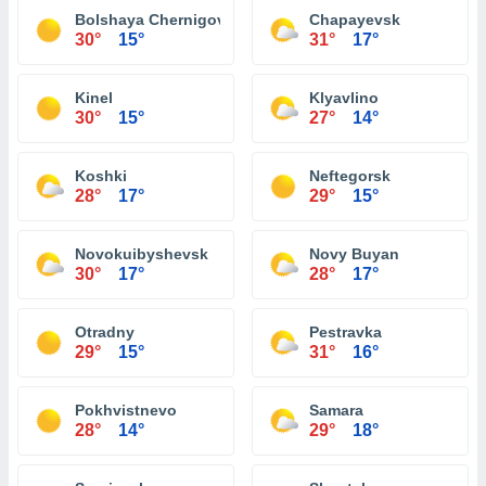
Bolshaya Chernigovka
Chapayevsk
30°
15°
31°
17°
Kinel
Klyavlino
30°
15°
27°
14°
Koshki
Neftegorsk
28°
17°
29°
15°
Novokuibyshevsk
Novy Buyan
30°
17°
28°
17°
Otradny
Pestravka
29°
15°
31°
16°
Pokhvistnevo
Samara
28°
14°
29°
18°