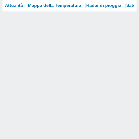
Attualità
Mappa della Temperatura
Radar di pioggia
Satelli
i nostri
artner