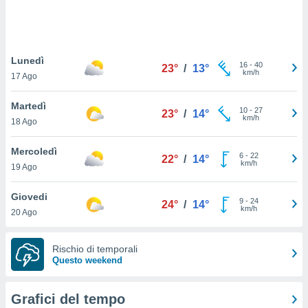
puoi
re ad
 al
ito web
Lunedì
et. In
16
-
40
23°
/
13°
km/h
aso ti
17 Ago
mo che
installati
Martedì
10
-
27
23°
/
14°
okie
km/h
18 Ago
i per
 la
Mercoledì
one nel
6
-
22
22°
/
14°
km/h
 non
19 Ago
utilizzati
er
Giovedi
9
-
24
24°
/
14°
e il
km/h
20 Ago
amento o
rare
à o
Rischio di temporali
i
Questo weekend
zzati,
 potrai
are
Grafici del tempo