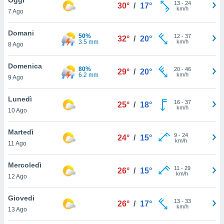
a", è
13
-
24
30°
/
17°
km/h
7 Ago
al sito
ettando
Domani
50%
12
-
37
32°
/
20°
zione di
3.5 mm
km/h
8 Ago
okie,
dei nostri
Domenica
80%
20
-
46
che ci
29°
/
20°
6.2 mm
km/h
9 Ago
no di
 e
e il
Lunedì
16
-
37
25°
/
18°
amento
km/h
10 Ago
 Web,
i
Martedì
9
-
24
re un
24°
/
15°
km/h
11 Ago
pecifico
arti la
Mercoledì
à o
11
-
29
26°
/
15°
km/h
i
12 Ago
zzati
 di esso.
Giovedi
13
-
33
sultare
26°
/
17°
km/h
13 Ago
oni nella