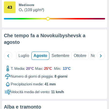
ioni
" o
Mediocre
43
tra
O₃ (109 µg/m³)
sui cookie
o sito
nostri
Che tempo fa a Novokuibyshevsk a
mo il
agosto
te
ento dei
Giugno
Luglio
Agosto
Settembre
Ottobre
Novembre
re
ioni su
T. Media:
20°C
Max:
25°C
Min:
13°C
vo e/o
i,
Numero di giorni di pioggia:
8
giorni
 dati
er la
Precipitazioni medie:
41 mm
 della
Velocità media del vento:
11 km/h
à, creare
r la
à
Alba e tramonto
izzata,