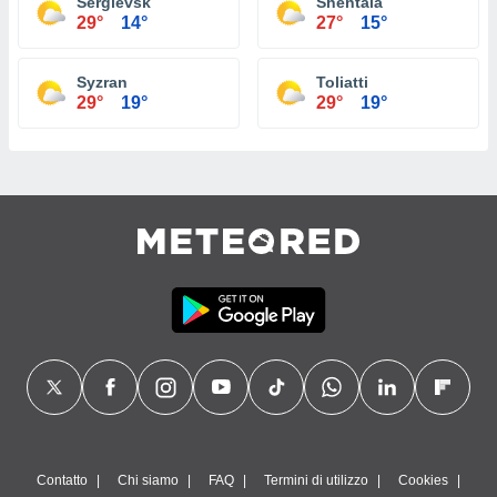
Sergievsk
Shentala
29°
14°
27°
15°
Syzran
Toliatti
29°
19°
29°
19°
Contatto
Chi siamo
FAQ
Termini di utilizzo
Cookies