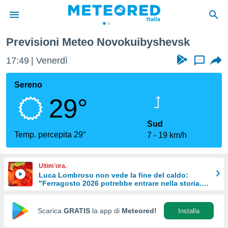
Previsioni Meteo Novokuibyshevsk
tiva
rivacy
17:49
Venerdì
...
ti di
net
Sereno
net)
29°
i
 da
nisti per
Sud
 che le
Temp. percepita 29°
7
19 km/h
ioni
iano di
È
Ultim'ora.
Luca Lombroso non vede la fine del caldo:
 a
"Ferragosto 2026 potrebbe entrare nella storia.
ito Web
Ecco perché."
do le
opzioni:
Scarica
GRATIS
la app di
Meteored!
Installa
 i