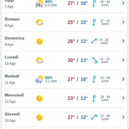
80%
a", è
18
-
44
27°
/
18°
6.2 mm
km/h
7 Ago
al sito
ettando
Domani
17
-
41
25°
/
15°
zione di
km/h
8 Ago
okie,
dei nostri
Domenica
8
-
25
che ci
26°
/
12°
km/h
9 Ago
no di
 e
e il
Lunedì
11
-
31
30°
/
13°
amento
km/h
10 Ago
 Web,
i
Martedì
60%
16
-
43
re un
27°
/
16°
2.1 mm
km/h
11 Ago
pecifico
arti la
Mercoledì
à o
18
-
44
23°
/
13°
km/h
i
12 Ago
zzati
 di esso.
Giovedi
13
-
36
sultare
27°
/
12°
km/h
13 Ago
oni nella