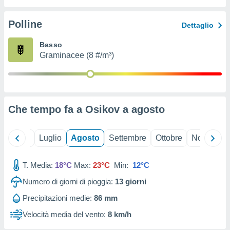
ioni
" o
tra
Polline
Dettaglio
sui cookie
o sito
Basso
Graminacee (8 #/m³)
nostri
mo il
te
ento dei
Che tempo fa a Osikov a
agosto
re
ioni su
Giugno
Luglio
Agosto
Settembre
Ottobre
Novembre
vo e/o
i,
T. Media:
18°C
Max:
23°C
Min:
12°C
 dati
er la
Numero di giorni di pioggia:
13
giorni
 della
à, creare
Precipitazioni medie:
86 mm
r la
Velocità media del vento:
8 km/h
à
izzata,