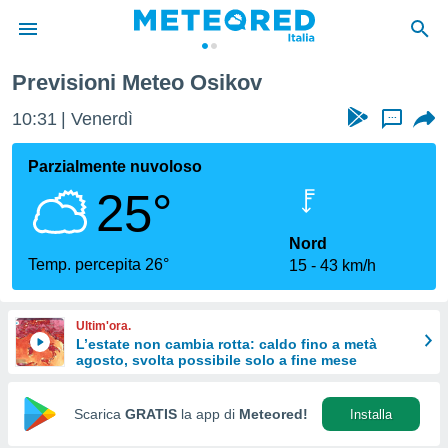
Previsioni Meteo Osikov
tiva
rivacy
10:31
Venerdì
...
ti di
net
Parzialmente nuvoloso
net)
25°
i
 da
nisti per
Nord
 che le
Temp. percepita 26°
15
43 km/h
ioni
iano di
È
Ultim'ora.
L’estate non cambia rotta: caldo fino a metà
 a
agosto, svolta possibile solo a fine mese
ito Web
do le
opzioni:
Scarica
GRATIS
la app di
Meteored!
Installa
 i