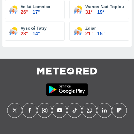
Velká Lomnica
Vranov Nad Toplou
26°
17°
31°
19°
Vysoké Tatry
Zdiar
23°
14°
21°
15°