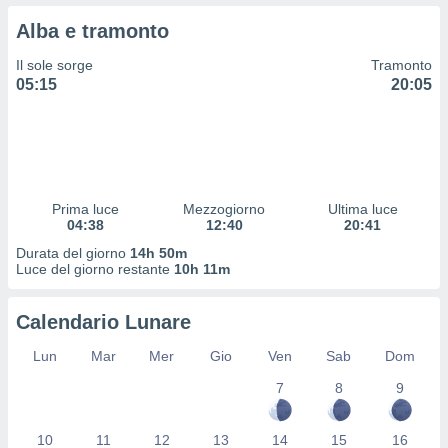
 profili
Alba e tramonto
lezione
cità
Il sole sorge
Tramonto
izzata,
05:15
20:05
fili per
izzazione
nuti,
 profili
lezione
uti
Prima luce
Mezzogiorno
Ultima luce
zzati,
04:38
12:40
20:41
 le
Durata del giorno
14h 50m
ni degli
Luce del giorno restante
10h 11m
 misurare
zioni dei
,
Calendario Lunare
ere il
Lun
Mar
Mer
Gio
Ven
Sab
Dom
so
7
8
9
he o la
ione di
enienti
10
11
12
13
14
15
16
diverse,