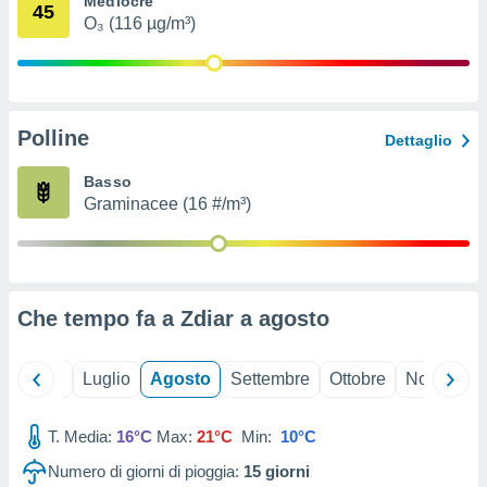
Mediocre
45
ioni
" o
O₃ (116 µg/m³)
tra
sui cookie
o sito
Polline
nostri
Dettaglio
mo il
Basso
te
Graminacee (16 #/m³)
ento dei
re
ioni su
vo e/o
Che tempo fa a Zdiar a
agosto
i,
 dati
er la
Giugno
Luglio
Agosto
Settembre
Ottobre
Novembre
 della
à, creare
r la
T. Media:
16°C
Max:
21°C
Min:
10°C
à
Numero di giorni di pioggia:
15
giorni
izzata,