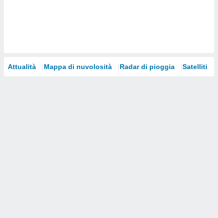
i nostri
artner
Attualità
Mappa di nuvolosità
Radar di pioggia
Satelliti