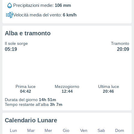
 profili
Precipitazioni medie:
106 mm
lezione
cità
Velocità media del vento:
6 km/h
izzata,
fili per
Alba e tramonto
izzazione
nuti,
Il sole sorge
Tramonto
 profili
05:19
20:09
lezione
uti
zzati,
 le
ni degli
 misurare
Prima luce
Mezzogiorno
Ultima luce
zioni dei
04:42
12:44
20:46
,
ere il
Durata del giorno
14h 51m
Tempo restante all'alba
3h 7m
so
he o la
Calendario Lunare
ione di
enienti
Lun
Mar
Mer
Gio
Ven
Sab
Dom
diverse,