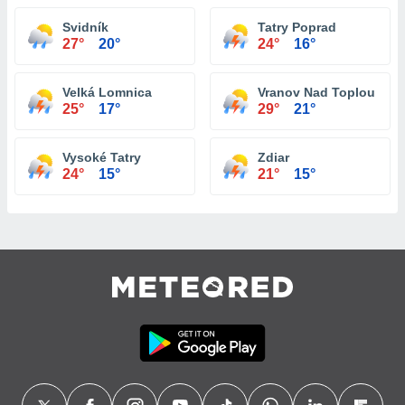
Svidník
Tatry Poprad
27°
20°
24°
16°
Velká Lomnica
Vranov Nad Toplou
25°
17°
29°
21°
Vysoké Tatry
Zdiar
24°
15°
21°
15°