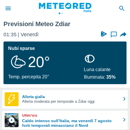
Previsioni Meteo Zdiar
tiva
rivacy
01:35
Venerdì
...
ti di
net
Nubi sparse
net)
20°
i
 da
nisti per
Luna calante
 che le
Temp. percepita 20°
Illuminata:
35%
ioni
iano di
È
Allerta gialla
 a
Allerta moderata per temporale a Zdiar oggi
ito Web
do le
Ultim’ora
opzioni:
Caldo intenso sull’Italia, ma venerdì 7 agosto
forti temporali minacciano il Nord
 i