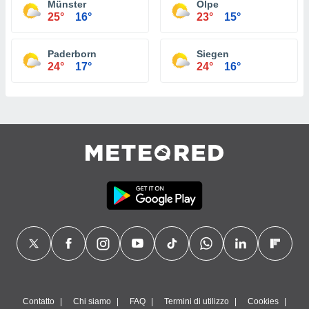
Münster
Olpe
25°
16°
23°
15°
Paderborn
Siegen
24°
17°
24°
16°
Contatto
Chi siamo
FAQ
Termini di utilizzo
Cookies