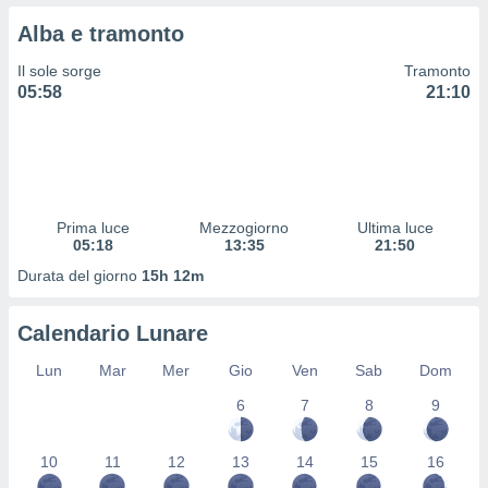
 profili
Alba e tramonto
lezione
cità
Il sole sorge
Tramonto
izzata,
05:58
21:10
fili per
izzazione
nuti,
 profili
lezione
uti
Prima luce
Mezzogiorno
Ultima luce
zzati,
05:18
13:35
21:50
 le
Durata del giorno
15h 12m
ni degli
 misurare
zioni dei
Calendario Lunare
,
ere il
Lun
Mar
Mer
Gio
Ven
Sab
Dom
so
6
7
8
9
he o la
ione di
10
11
12
13
14
15
16
enienti
diverse,