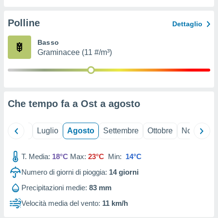
ioni
" o
tra
Polline
Dettaglio
sui cookie
o sito
Basso
Graminacee (11 #/m³)
nostri
mo il
te
ento dei
Che tempo fa a Ost a
agosto
re
ioni su
Giugno
Luglio
Agosto
Settembre
Ottobre
Novembre
vo e/o
i,
T. Media:
18°C
Max:
23°C
Min:
14°C
 dati
er la
Numero di giorni di pioggia:
14
giorni
 della
à, creare
Precipitazioni medie:
83 mm
r la
Velocità media del vento:
11 km/h
à
izzata,