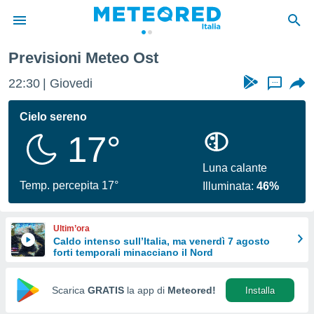
Previsioni Meteo Ost
tiva
rivacy
22:30
Giovedi
...
ti di
net
Cielo sereno
net)
17°
i
 da
nisti per
Luna calante
 che le
Temp. percepita 17°
Illuminata:
46%
ioni
iano di
È
Ultim’ora
Caldo intenso sull’Italia, ma venerdì 7 agosto
 a
forti temporali minacciano il Nord
ito Web
do le
opzioni:
Scarica
GRATIS
la app di
Meteored!
Installa
 i