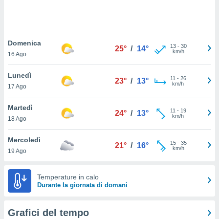
puoi
re ad
 al
ito web
Domenica
et. In
13
-
30
25°
/
14°
km/h
aso ti
16 Ago
mo che
installati
Lunedì
11
-
26
23°
/
13°
okie
km/h
17 Ago
i per
 la
Martedì
one nel
11
-
19
24°
/
13°
km/h
 non
18 Ago
utilizzati
er
Mercoledì
15
-
35
21°
/
16°
e il
km/h
19 Ago
amento o
rare
à o
Temperature in calo
i
Durante la giornata di domani
zzati,
 potrai
are
Grafici del tempo