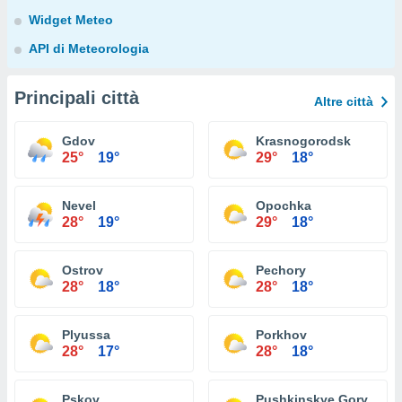
Widget Meteo
API di Meteorologia
Principali città
Altre città
Gdov
Krasnogorodsk
25°
19°
29°
18°
Nevel
Opochka
28°
19°
29°
18°
Ostrov
Pechory
28°
18°
28°
18°
Plyussa
Porkhov
28°
17°
28°
18°
Pskov
Pushkinskye Gory