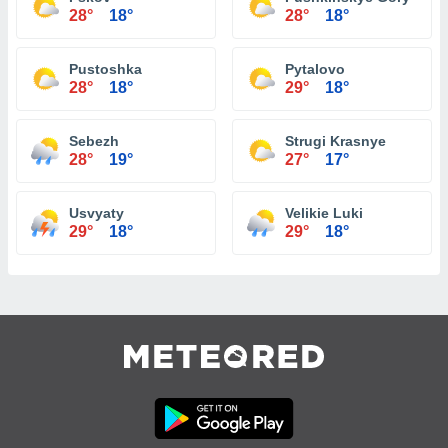
28°
18°
28°
18°
Pustoshka
Pytalovo
28°
18°
29°
18°
Sebezh
Strugi Krasnye
28°
19°
27°
17°
Usvyaty
Velikie Luki
29°
18°
29°
18°