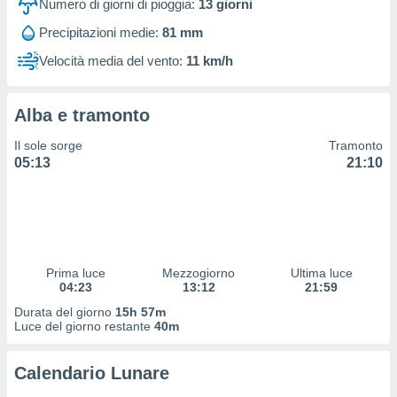
Numero di giorni di pioggia:
13
giorni
 profili
lezione
Precipitazioni medie:
81 mm
cità
izzata,
Velocità media del vento:
11 km/h
fili per
izzazione
Alba e tramonto
nuti,
 profili
Il sole sorge
Tramonto
lezione
05:13
21:10
uti
zzati,
 le
ni degli
 misurare
zioni dei
Prima luce
Mezzogiorno
Ultima luce
,
04:23
13:12
21:59
ere il
Durata del giorno
15h 57m
Luce del giorno restante
40m
so
he o la
ione di
Calendario Lunare
enienti
diverse,