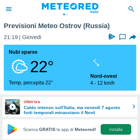
Previsioni Meteo Ostrov (Russia)
tiva
rivacy
21:19
Giovedi
...
ti di
net
Nubi sparse
net)
22°
i
 da
nisti per
Nord-ovest
 che le
Temp. percepita 22°
4
12 km/h
ioni
iano di
È
Ultim’ora
Caldo intenso sull’Italia, ma venerdì 7 agosto
 a
forti temporali minacciano il Nord
ito Web
do le
opzioni:
Scarica
GRATIS
la app di
Meteored!
Installa
 i