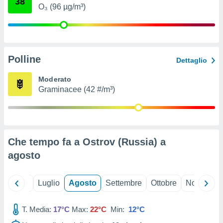
38
ioni
" o
O₃ (96 µg/m³)
tra
sui cookie
o sito
Polline
Dettaglio
nostri
Moderato
mo il
Graminacee (42 #/m³)
te
ento dei
re
ioni su
Che tempo fa a Ostrov (Russia) a
vo e/o
i,
agosto
 dati
er la
 della
Giugno
Luglio
Agosto
Settembre
Ottobre
Novembre
à, creare
r la
à
T. Media:
17°C
Max:
22°C
Min:
12°C
izzata,