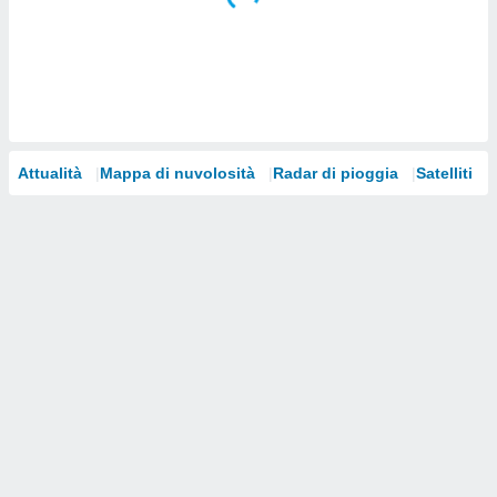
i nostri
artner
Attualità
Mappa di nuvolosità
Radar di pioggia
Satelliti