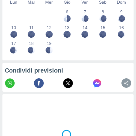
Lun
Mar
Mer
Gio
Ven
Sab
Dom
re e
e i
6
7
8
9
tilizzare
ati per la
10
11
12
13
14
15
16
e dei
.
17
18
19
izzazione
azione
o la
Condividi previsioni
e del
vo,
à e
i
zzati,
one delle
ni dei
 e degli
 ricerche
ico,
di