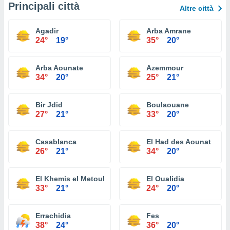
Principali città
Altre città
Agadir
Arba Amrane
24°
19°
35°
20°
Arba Aounate
Azemmour
34°
20°
25°
21°
Bir Jdid
Boulaouane
27°
21°
33°
20°
Casablanca
El Had des Aounat
26°
21°
34°
20°
El Khemis el Metouh
El Oualidia
33°
21°
24°
20°
Errachidia
Fes
38°
24°
36°
20°