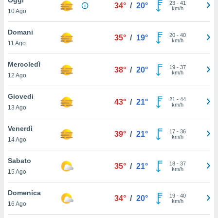
a", è
23
-
41
34°
/
20°
km/h
10 Ago
al sito
ettando
Domani
20
-
40
35°
/
19°
zione di
km/h
11 Ago
okie,
dei nostri
Mercoledì
19
-
37
che ci
38°
/
20°
km/h
12 Ago
no di
 e
e il
Giovedi
21
-
44
43°
/
21°
amento
km/h
13 Ago
 Web,
i
Venerdì
17
-
36
re un
39°
/
21°
km/h
14 Ago
pecifico
arti la
Sabato
à o
18
-
37
35°
/
21°
km/h
i
15 Ago
zzati
 di esso.
Domenica
19
-
40
sultare
34°
/
20°
km/h
16 Ago
oni nella