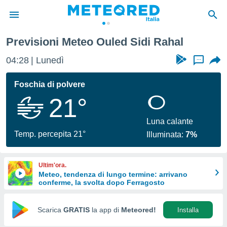
Previsioni Meteo Ouled Sidi Rahal
tiva
rivacy
04:28
Lunedì
...
ti di
net
Foschia di polvere
net)
21°
i
 da
nisti per
Luna calante
 che le
Temp. percepita 21°
Illuminata:
7%
ioni
iano di
È
Ultim'ora.
Meteo, tendenza di lungo termine: arrivano
 a
conferme, la svolta dopo Ferragosto
ito Web
do le
opzioni:
Scarica
GRATIS
la app di
Meteored!
Installa
 i