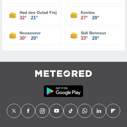
Had des Oulad Frej
Kenitra
32°
21°
27°
20°
Nouasseur
Sidi Bennour
30°
20°
33°
20°