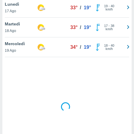
Lunedì
19
-
40
33°
/
19°
km/h
sui cookie
17 Ago
e il tuo
 in
Martedì
17
-
38
33°
/
19°
km/h
18 Ago
o
 il
Mercoledì
18
-
40
34°
/
19°
km/h
azioni
19 Ago
kie
re
le a piè
 del
to web.
ATIVA,
e
gie
i cookie
ccetti
zione dei