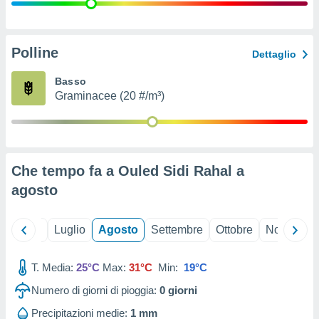
ioni
" o
tra
sui cookie
o sito
Polline
Dettaglio
Basso
nostri
Graminacee (20 #/m³)
mo il
te
ento dei
Che tempo fa a Ouled Sidi Rahal a
re
agosto
ioni su
vo e/o
i,
Giugno
Luglio
Agosto
Settembre
Ottobre
Novembre
 dati
er la
 della
T. Media:
25°C
Max:
31°C
Min:
19°C
à, creare
r la
Numero di giorni di pioggia:
0
giorni
à
izzata,
Precipitazioni medie:
1 mm