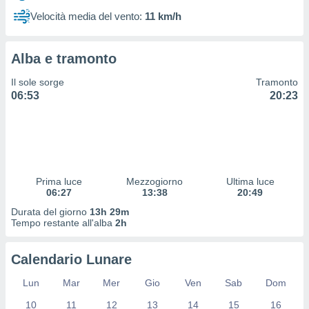
 profili
Velocità media del vento:
11 km/h
lezione
cità
izzata,
Alba e tramonto
fili per
Il sole sorge
Tramonto
izzazione
06:53
20:23
nuti,
 profili
lezione
uti
zzati,
 le
ni degli
Prima luce
Mezzogiorno
Ultima luce
 misurare
06:27
13:38
20:49
zioni dei
Durata del giorno
13h 29m
,
Tempo restante all'alba
2h
ere il
so
Calendario Lunare
he o la
ione di
Lun
Mar
Mer
Gio
Ven
Sab
Dom
enienti
10
11
12
13
14
15
16
diverse,