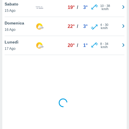
Sabato
10
-
38
19°
/
3°
km/h
sui cookie
15 Ago
e il tuo
 in
Domenica
4
-
30
22°
/
3°
km/h
16 Ago
o
 il
Lunedì
8
-
34
20°
/
1°
km/h
azioni
17 Ago
kie
re
le a piè
 del
to web.
ATIVA,
e
gie
i cookie
ccetti
zione dei