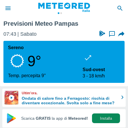
Previsioni Meteo Pampas
tiva
rivacy
07:43
Sabato
...
ti di
net
Sereno
net)
9°
i
 da
nisti per
Sud-ovest
 che le
Temp. percepita 9°
3
18 km/h
ioni
iano di
È
Ultim'ora.
Ondata di calore fino a Ferragosto: rischia di
 a
diventare eccezionale. Svolta solo a fine mese?
ito Web
do le
opzioni:
Scarica
GRATIS
la app di
Meteored!
Installa
 i