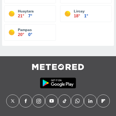
Huaytara
Lircay
21°
7°
18°
1°
Pampas
20°
0°