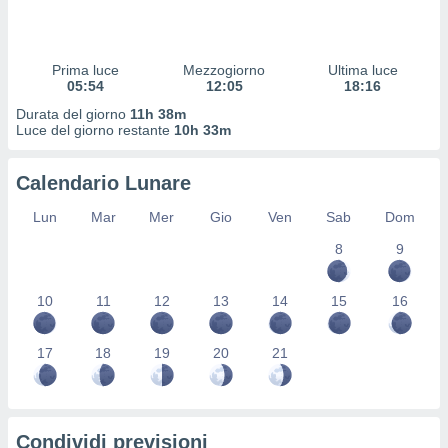
 profili
lezione
cità
izzata,
Prima luce
Mezzogiorno
Ultima luce
fili per
05:54
12:05
18:16
Durata del giorno
11h 38m
izzazione
Luce del giorno restante
10h 33m
nuti,
 profili
Calendario Lunare
lezione
uti
Lun
Mar
Mer
Gio
Ven
Sab
Dom
zzati,
 le
8
9
ni degli
 misurare
zioni dei
10
11
12
13
14
15
16
,
ere il
17
18
19
20
21
so
he o la
ione di
enienti
Condividi previsioni
diverse,