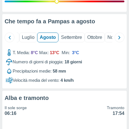
ioni
" o
tra
sui cookie
o sito
Che tempo fa a Pampas a
agosto
nostri
Giugno
Luglio
Agosto
Settembre
Ottobre
Novembre
mo il
T. Media:
8°C
Max:
13°C
Min:
3°C
te
ento dei
Numero di giorni di pioggia:
18
giorni
Precipitazioni medie:
58 mm
re
ioni su
Velocità media del vento:
4 km/h
vo e/o
i,
 dati
Alba e tramonto
er la
 della
Il sole sorge
Tramonto
à, creare
06:16
17:54
r la
à
izzata,