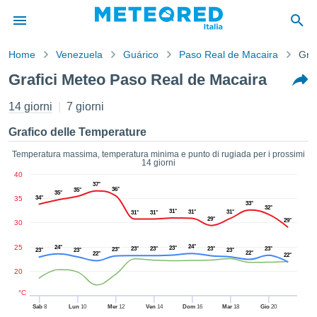
Home
Venezuela
Guárico
Paso Real de Macaira
Graf
mativa
Grafici Meteo Paso Real de Macaira
Privacy
nuti di
14 giorni
7 giorni
eo.net
eo.net)
Grafico delle Temperature
stati
ati da
Temperatura massima, temperatura minima e punto di rugiada per i prossimi
14 giorni
nisti per
40
e che le
37°
36°
35°
azioni
35°
35
34°
33°
siano di
32°
31°
31°
31°
31°
31°
tà. È
29°
29°
30
ibile
ere a
25
24°
24°
23°
23°
23°
23°
23°
23°
23°
23°
23°
22°
22°
22°
sito Web
20
ando le
 opzioni:
°C
Sab
8
Lun
10
Mer
12
Ven
14
Dom
16
Mar
18
Gio
20
tta i