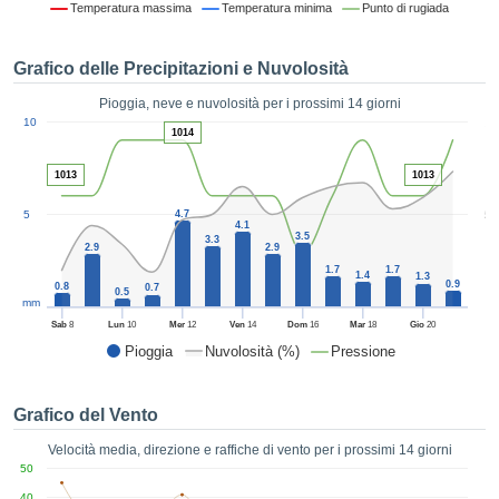
Temperatura massima
Temperatura minima
Punto di rugiada
ie e
edi
tamente
Grafico delle Precipitazioni e Nuvolosità
blicità
Pioggia, neve e nuvolosità per i prossimi 14 giorni
tale
1
10
lizzata,
1014
ACCETTA
 sulle
E
azioni
1013
1013
CONTINUA
 tramite
5
5
4.7
ie o
4.1
e simili,
3.5
IMPOSTAZIONI
3.3
2.9
2.9
ente di
1.7
1.7
1.4
1.3
iare la
0.9
0.8
0.7
0.5
tività per
mm
uare a
Sab
8
Lun
10
Mer
12
Ven
14
Dom
16
Mar
18
Gio
20
contenuti
Pioggia
Nuvolosità (%)
Pressione
levati
ard di
à senza
Grafico del Vento
costo.
Velocità media, direzione e raffiche di vento per i prossimi 14 giorni
clic sul
50
 "Accetta
40