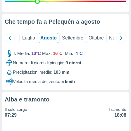
ioni
" o
tra
sui cookie
o sito
Che tempo fa a Pelequén a
agosto
nostri
Giugno
Luglio
Agosto
Settembre
Ottobre
Novembre
mo il
T. Media:
10°C
Max:
16°C
Min:
4°C
te
ento dei
Numero di giorni di pioggia:
9
giorni
Precipitazioni medie:
103 mm
re
ioni su
Velocità media del vento:
5 km/h
vo e/o
i,
 dati
Alba e tramonto
er la
 della
Il sole sorge
Tramonto
à, creare
07:29
18:08
r la
à
izzata,