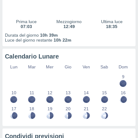
 profili
lezione
cità
izzata,
Prima luce
Mezzogiorno
Ultima luce
fili per
07:03
12:49
18:35
Durata del giorno
10h 39m
izzazione
Luce del giorno restante
10h 22m
nuti,
 profili
Calendario Lunare
lezione
uti
Lun
Mar
Mer
Gio
Ven
Sab
Dom
zzati,
 le
9
ni degli
 misurare
zioni dei
10
11
12
13
14
15
16
,
ere il
17
18
19
20
21
22
so
he o la
ione di
enienti
Condividi previsioni
diverse,