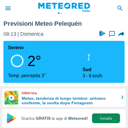
Previsioni Meteo Pelequén
tiva
rivacy
08:13
Domenica
...
ti di
net
Sereno
net)
2°
i
 da
nisti per
Sud
 che le
Temp. percepita 3°
3
8 km/h
ioni
iano di
È
Ultim'ora.
Meteo, tendenza di lungo termine: arrivano
 a
conferme, la svolta dopo Ferragosto
ito Web
do le
opzioni:
Scarica
GRATIS
la app di
Meteored!
Installa
 i