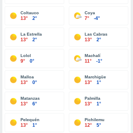
Coltauco
Coya
13°
2°
7°
-4°
La Estrella
Las Cabras
13°
2°
13°
2°
Lolol
Machalí
9°
0°
11°
-1°
Malloa
Marchigüe
13°
0°
13°
1°
Matanzas
Palmilla
13°
6°
13°
1°
Pelequén
Pichilemu
13°
1°
12°
5°