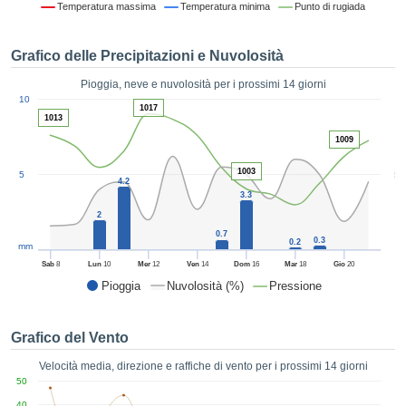
Temperatura massima
Temperatura minima
Punto di rugiada
ie e
edi
tamente
Grafico delle Precipitazioni e Nuvolosità
blicità
Pioggia, neve e nuvolosità per i prossimi 14 giorni
tale
1
10
lizzata,
1017
ACCETTA
1013
 sulle
E
1009
azioni
CONTINUA
 tramite
1003
5
5
ie o
4.2
e simili,
IMPOSTAZIONI
3.3
ente di
2
iare la
0.7
0.3
0.2
tività per
mm
uare a
Sab
8
Lun
10
Mer
12
Ven
14
Dom
16
Mar
18
Gio
20
contenuti
Pioggia
Nuvolosità (%)
Pressione
levati
ard di
à senza
Grafico del Vento
costo.
Velocità media, direzione e raffiche di vento per i prossimi 14 giorni
clic sul
50
 "Accetta
40