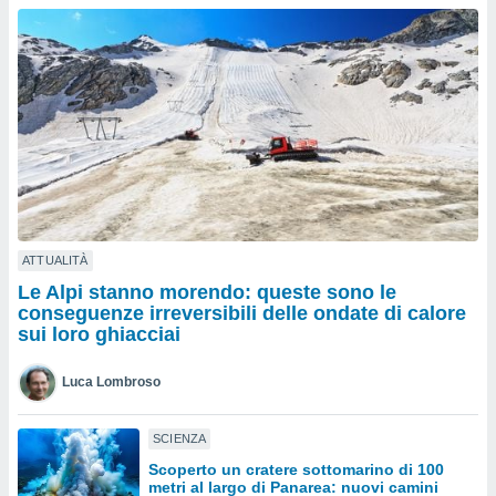
a", è
al sito
ettando
zione di
okie,
dei nostri
che ci
no di
 e
e il
amento
 Web,
ATTUALITÀ
i
Le Alpi stanno morendo: queste sono le
re un
conseguenze irreversibili delle ondate di calore
pecifico
sui loro ghiacciai
arti la
à o
Luca Lombroso
i
zzati
 di esso.
SCIENZA
sultare
Scoperto un cratere sottomarino di 100
metri al largo di Panarea: nuovi camini
oni nella