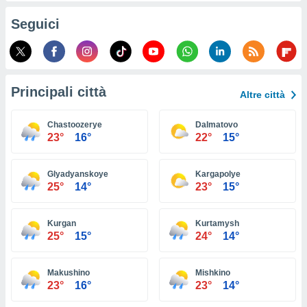
ioni
e
Seguici
à non
izzata.
utare
zione dei
Principali città
 al
Altre città
ito Web
questo
Chastoozerye
Dalmatovo
ento
23°
16°
22°
15°
 il
Glyadyanskoye
Kargapolye
25°
14°
23°
15°
o
, noi e i
rtner
Kurgan
Kurtamysh
mo
25°
15°
24°
14°
tori
o
Makushino
Mishkino
e simili
23°
16°
23°
14°
viare,