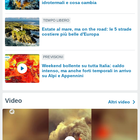
idrotermali e cosa cambia
sui cookie
e il tuo
TEMPO LIBERO
 in
Estate al mare, ma on the road: le 5 strade
costiere più belle d'Europa
o
 il
azioni
PREVISIONI
kie
re
Weekend bollente su tutta Italia: caldo
le a piè
intenso, ma anche forti temporali in arrivo
su Alpi e Appennini
 del
to web.
Video
ATIVA,
Altri video
e
gie
i cookie
ccetti
zione dei