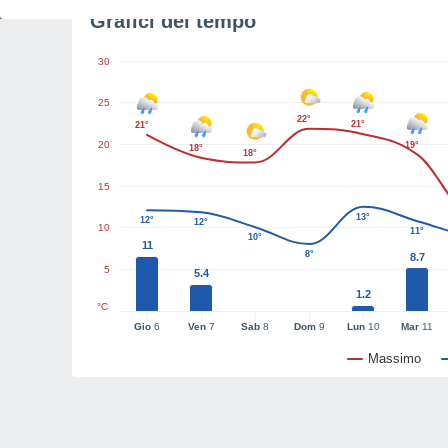
Grafici del tempo
30
25
22°
21°
21°
20
19°
18°
18°
15
13°
12°
12°
10
11°
10°
11
8°
8.7
5
5.4
1.2
°C
Gio
6
Ven
7
Sab
8
Dom
9
Lun
10
Mar
11
Massimo