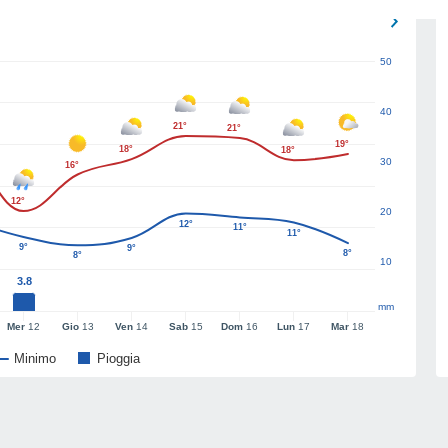
50
40
21°
21°
19°
18°
18°
30
16°
12°
20
12°
11°
11°
9°
9°
8°
8°
10
3.8
mm
Mer
12
Gio
13
Ven
14
Sab
15
Dom
16
Lun
17
Mar
18
Minimo
Pioggia