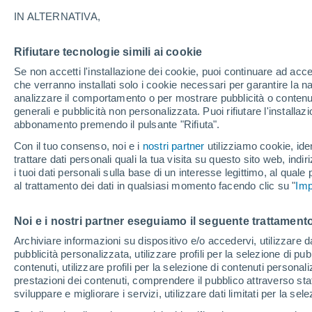
13°
IN ALTERNATIVA,
Rifiutare tecnologie simili ai cookie
80%
Se non accetti l'installazione dei cookie, puoi continuare ad acc
Temp. percepita 13°
0.6 mm
che verranno installati solo i cookie necessari per garantire la n
analizzare il comportamento o per mostrare pubblicità o contenut
generali e pubblicità non personalizzata. Puoi rifiutare l'install
abbonamento premendo il pulsante "Rifiuta".
Ultim'ora.
L'Organizzazione Meteorologica Mondiale
Con il tuo consenso, noi e i
nostri partner
utilizziamo cookie, iden
conferma: "El Niño sta raggiungendo un'inten
trattare dati personali quali la tua visita su questo sito web, indiri
mai vista da diversi anni"
i tuoi dati personali sulla base di un interesse legittimo, al quale
Il Meteo 1 - 7
Radar di pioggia
Attualità
Mappa di 
al trattamento dei dati in qualsiasi momento facendo clic su "
Imp
Noi e i nostri partner eseguiamo il seguente trattamento
Domani
Sabato
D
Oggi
Archiviare informazioni su dispositivo e/o accedervi, utilizzare dati
pubblicità personalizzata, utilizzare profili per la selezione di pu
7 Ago
8 Ago
6 Ago
contenuti, utilizzare profili per la selezione di contenuti personal
prestazioni dei contenuti, comprendere il pubblico attraverso stat
sviluppare e migliorare i servizi, utilizzare dati limitati per la sel
80%
90%