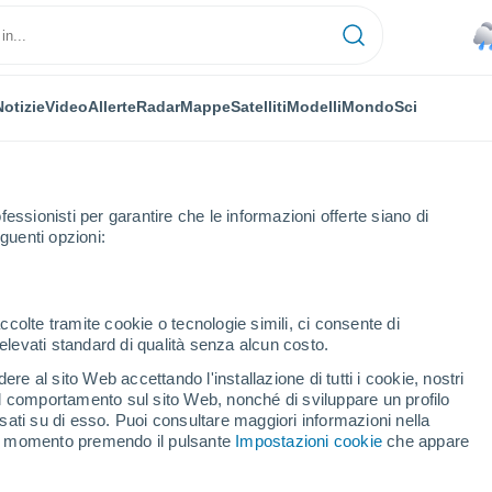
Notizie
Video
Allerte
Radar
Mappe
Satelliti
Modelli
Mondo
Sci
fessionisti per garantire che le informazioni offerte siano di
guenti opzioni:
ccolte tramite cookie o tecnologie simili, ci consente di
n elevati standard di qualità senza alcun costo.
re al sito Web accettando l'installazione di tutti i cookie, nostri
 il comportamento sul sito Web, nonché di sviluppare un profilo
...
asati su di esso. Puoi consultare maggiori informazioni nella
si momento premendo il pulsante
Impostazioni cookie
che appare
Per ora
Piogge deboli nelle prossime ore