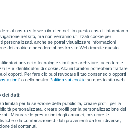
edere al nostro sito web ilmeteo.net. In questo caso ti informiamo
avigazione nel sito, ma non verranno utilizzati cookie per
i personalizzati, anche se potrai visualizzare informazioni
azione dei cookie e accedere al nostro sito Web tramite questo
tificatori univoci o tecnologie simili per archiviare, accedere e
sità
zzi IP e identificatori di cookie. Alcuni fornitori potrebbero trattare
 puoi opporti. Per fare ciò puoi revocare il tuo consenso o opporti
pioggia
Satelliti
Modelli
ostazioni
" o nella nostra
Politica sui cookie
su questo sito web.
 dei dati:
omenica
Lunedì
Martedì
Mercoledì
 limitati per la selezione della pubblicità, creare profili per la
bblicità personalizzata, creare profili per la personalizzazione dei
9 Ago
10 Ago
11 Ago
12 Ago
izzati, Misurare le prestazioni degli annunci, misurare le
istiche o la combinazione di dati provenienti da fonti diverse,
ezione dei contenuti.
70%
90%
60%