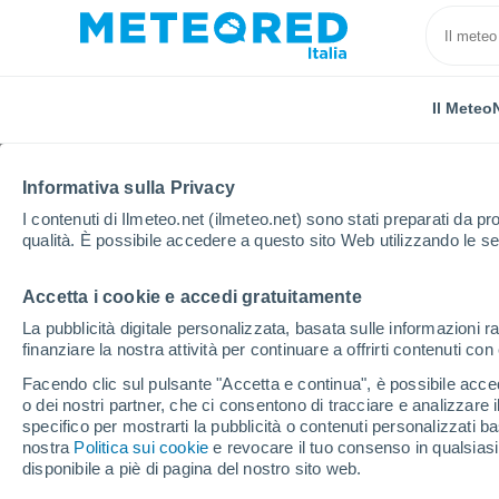
Il Meteo
Informativa sulla Privacy
I contenuti di Ilmeteo.net (ilmeteo.net) sono stati preparati da pro
qualità. È possibile accedere a questo sito Web utilizzando le se
Accetta i cookie e accedi gratuitamente
Home
Finlandia
Ostrobotnia Centrale
Perho
La pubblicità digitale personalizzata, basata sulle informazioni ra
finanziare la nostra attività per continuare a offrirti contenuti co
Previsioni Meteo Perho
Facendo clic sul pulsante "Accetta e continua", è possibile accede
o dei nostri partner, che ci consentono di tracciare e analizzare
07:25
Giovedi
specifico per mostrarti la pubblicità o contenuti personalizzati b
nostra
Politica sui cookie
e revocare il tuo consenso in qualsia
disponibile a piè di pagina del nostro sito web.
Pioggia debole