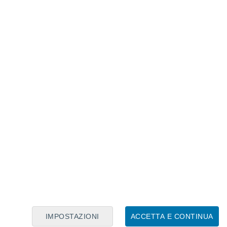
Calendario Lunare
Lun
Mar
Mer
Gio
Ven
Sab
Dom
6
7
8
9
10
11
12
13
14
15
16
17
18
19
IMPOSTAZIONI
ACCETTA E CONTINUA