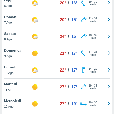
a", è
19
-
30
20°
/
16°
km/h
6 Ago
al sito
ettando
Domani
21
-
39
20°
/
15°
zione di
km/h
7 Ago
okie,
dei nostri
Sabato
18
-
32
che ci
24°
/
15°
km/h
8 Ago
no di
 e
e il
Domenica
17
-
31
21°
/
17°
amento
km/h
9 Ago
 Web,
i
Lunedì
14
-
29
re un
22°
/
17°
km/h
10 Ago
pecifico
arti la
Martedì
à o
19
-
35
27°
/
17°
km/h
i
11 Ago
zzati
 di esso.
Mercoledì
19
-
36
sultare
27°
/
19°
km/h
12 Ago
oni nella