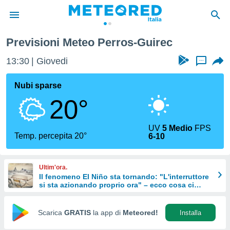
Previsioni Meteo Perros-Guirec
tiva
rivacy
13:30
Giovedi
...
ti di
net
Nubi sparse
net)
20°
i
 da
nisti per
UV
5 Medio
FPS
 che le
Temp. percepita 20°
6-10
ioni
iano di
È
Ultim'ora.
Il fenomeno El Niño sta tornando: "L'interruttore
 a
si sta azionando proprio ora" – ecco cosa ci
ito Web
aspetta in inverno
do le
opzioni:
Scarica
GRATIS
la app di
Meteored!
Installa
 i