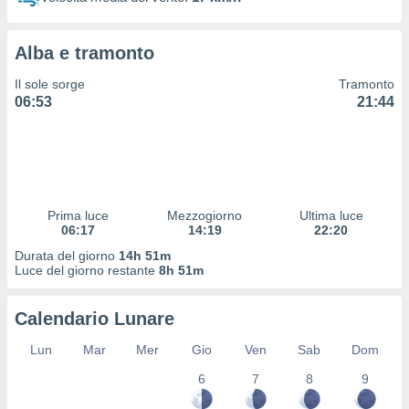
 profili
lezione
cità
Alba e tramonto
izzata,
fili per
Il sole sorge
Tramonto
06:53
21:44
izzazione
nuti,
 profili
lezione
uti
zzati,
Prima luce
Mezzogiorno
Ultima luce
 le
06:17
14:19
22:20
ni degli
 misurare
Durata del giorno
14h 51m
zioni dei
Luce del giorno restante
8h 51m
,
ere il
Calendario Lunare
so
Lun
Mar
Mer
Gio
Ven
Sab
Dom
he o la
ione di
6
7
8
9
enienti
diverse,