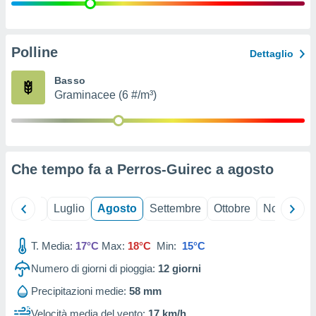
ioni
" o
tra
sui cookie
o sito
Polline
Dettaglio
Basso
nostri
Graminacee (6 #/m³)
mo il
te
ento dei
Che tempo fa a Perros-Guirec a
agosto
re
ioni su
vo e/o
Giugno
Luglio
Agosto
Settembre
Ottobre
Novembre
i,
 dati
er la
T. Media:
17°C
Max:
18°C
Min:
15°C
 della
Numero di giorni di pioggia:
12
giorni
à, creare
r la
Precipitazioni medie:
58 mm
à
izzata,
Velocità media del vento:
17 km/h