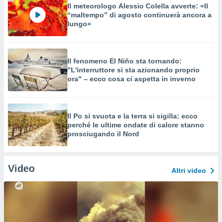
Il meteorologo Alessio Colella avverte: «Il
“maltempo” di agosto continuerà ancora a
lungo»
Il fenomeno El Niño sta tornando:
"L'interruttore si sta azionando proprio
ora" – ecco cosa ci aspetta in inverno
Il Po si svuota e la terra si sigilla: ecco
perché le ultime ondate di calore stanno
prosciugando il Nord
Video
Altri video