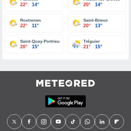
22°
14°
20°
14°
Rostrenen
Saint-Brieuc
22°
11°
20°
13°
Saint-Quay-Portrieux
Tréguier
20°
15°
21°
15°