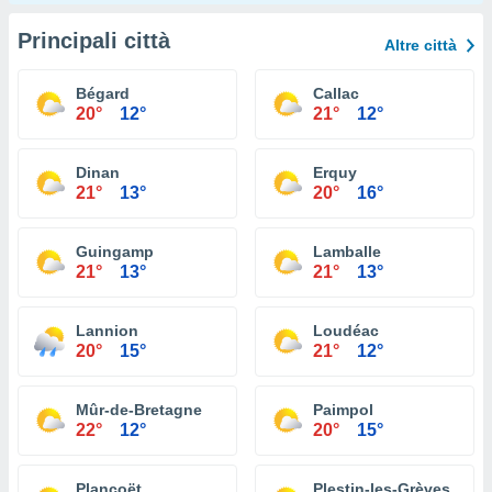
Principali città
Altre città
Bégard
Callac
20°
12°
21°
12°
Dinan
Erquy
21°
13°
20°
16°
Guingamp
Lamballe
21°
13°
21°
13°
Lannion
Loudéac
20°
15°
21°
12°
Mûr-de-Bretagne
Paimpol
22°
12°
20°
15°
Plancoët
Plestin-les-Grèves