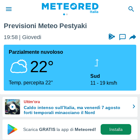
Previsioni Meteo Pestyaki
tiva
rivacy
19:58
Giovedi
...
ti di
net
Parzialmente nuvoloso
net)
22°
i
 da
nisti per
Sud
 che le
Temp. percepita 22°
11
19 km/h
ioni
iano di
È
Ultim’ora
Caldo intenso sull’Italia, ma venerdì 7 agosto
 a
forti temporali minacciano il Nord
ito Web
do le
opzioni:
Scarica
GRATIS
la app di
Meteored!
Installa
 i