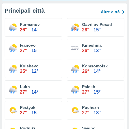
Principali città
Altre città
Furmanov
Gavrilov Posad
26°
14°
28°
15°
Ivanovo
Kineshma
27°
15°
26°
13°
Kolshevo
Komsomolsk
25°
12°
26°
14°
Lukh
Palekh
27°
14°
27°
15°
Pestyaki
Puchezh
27°
15°
27°
18°
Rodniki
Savino