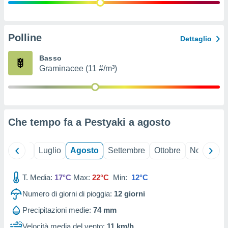
ioni
" o
tra
sui cookie
o sito
Polline
Dettaglio
Basso
nostri
Graminacee (11 #/m³)
mo il
te
ento dei
Che tempo fa a Pestyaki a
agosto
re
ioni su
vo e/o
Giugno
Luglio
Agosto
Settembre
Ottobre
Novembre
i,
 dati
er la
T. Media:
17°C
Max:
22°C
Min:
12°C
 della
Numero di giorni di pioggia:
12
giorni
à, creare
r la
Precipitazioni medie:
74 mm
à
izzata,
Velocità media del vento:
11 km/h