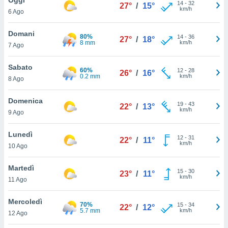
a", è
14
-
32
27°
/
15°
km/h
6 Ago
al sito
ettando
Domani
80%
14
-
36
27°
/
18°
zione di
8 mm
km/h
7 Ago
okie,
dei nostri
Sabato
60%
12
-
28
che ci
26°
/
16°
0.2 mm
km/h
8 Ago
no di
 e
e il
Domenica
19
-
43
22°
/
13°
amento
km/h
9 Ago
 Web,
i
Lunedì
12
-
31
re un
22°
/
11°
km/h
10 Ago
pecifico
arti la
Martedì
à o
15
-
30
23°
/
11°
km/h
i
11 Ago
zzati
 di esso.
Mercoledì
70%
15
-
34
sultare
22°
/
12°
5.7 mm
km/h
12 Ago
oni nella