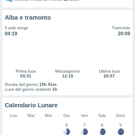
 profili
lezione
cità
Alba e tramonto
izzata,
fili per
Il sole sorge
Tramonto
04:19
20:09
izzazione
nuti,
 profili
lezione
uti
zzati,
Prima luce
Mezzogiorno
Ultima luce
 le
03:31
12:15
20:57
ni degli
 misurare
Durata del giorno
15h 51m
zioni dei
Luce del giorno restante
1h
,
ere il
Calendario Lunare
so
Lun
Mar
Mer
Gio
Ven
Sab
Dom
he o la
ione di
6
7
8
9
enienti
diverse,