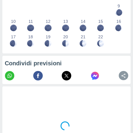
re e
9
e i
tilizzare
10
11
12
13
14
15
16
ati per la
e dei
.
17
18
19
20
21
22
izzazione
azione
Condividi previsioni
o la
e del
vo,
à e
i
zzati,
one delle
ni dei
 e degli
 ricerche
ico,
di