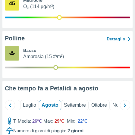
Mediocre
45
ioni
" o
O₃ (114 µg/m³)
tra
sui cookie
o sito
Polline
nostri
Dettaglio
mo il
Basso
te
Ambrosia (15 #/m³)
ento dei
re
ioni su
vo e/o
Che tempo fa a Petalidi a
agosto
i,
 dati
er la
Giugno
Luglio
Agosto
Settembre
Ottobre
Novembre
 della
à, creare
r la
T. Media:
26°C
Max:
29°C
Min:
22°C
à
Numero di giorni di pioggia:
2
giorni
izzata,