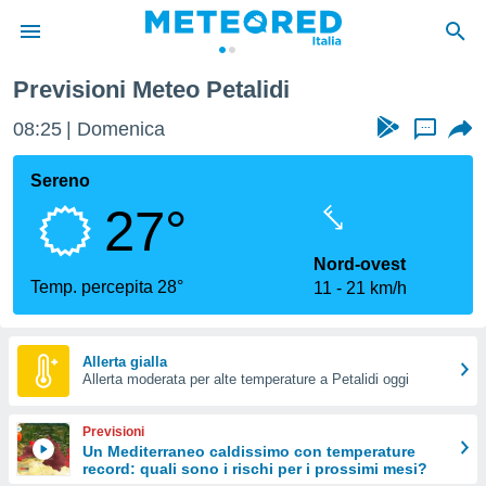
Previsioni Meteo Petalidi
tiva
rivacy
08:25
Domenica
...
ti di
net
Sereno
net)
27°
i
 da
nisti per
Nord-ovest
 che le
Temp. percepita 28°
11
21 km/h
ioni
iano di
È
Allerta gialla
 a
Allerta moderata per alte temperature a Petalidi oggi
ito Web
do le
Previsioni
opzioni:
Un Mediterraneo caldissimo con temperature
record: quali sono i rischi per i prossimi mesi?
 i