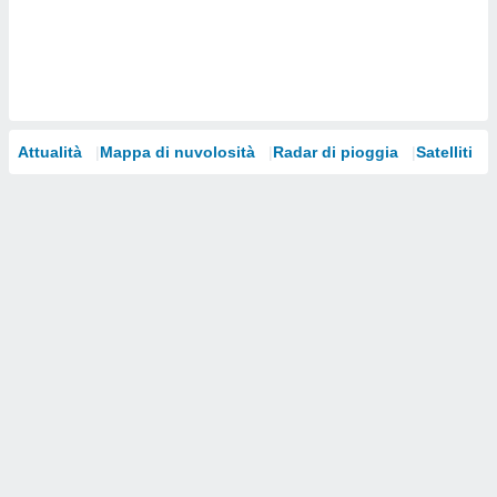
i nostri
artner
Attualità
Mappa di nuvolosità
Radar di pioggia
Satelliti