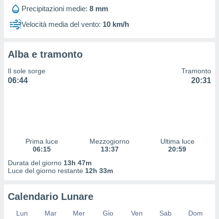
 profili
Precipitazioni medie:
8 mm
lezione
cità
Velocità media del vento:
10 km/h
izzata,
fili per
Alba e tramonto
izzazione
nuti,
Il sole sorge
Tramonto
 profili
06:44
20:31
lezione
uti
zzati,
 le
ni degli
 misurare
Prima luce
Mezzogiorno
Ultima luce
zioni dei
06:15
13:37
20:59
,
ere il
Durata del giorno
13h 47m
Luce del giorno restante
12h 33m
so
he o la
Calendario Lunare
ione di
enienti
Lun
Mar
Mer
Gio
Ven
Sab
Dom
diverse,