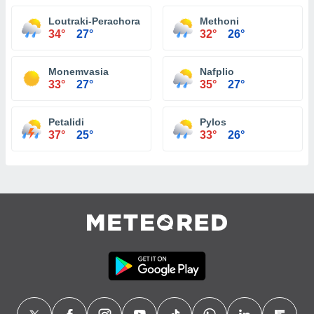
Loutraki-Perachora
Methoni
34°
27°
32°
26°
Monemvasia
Nafplio
33°
27°
35°
27°
Petalidi
Pylos
37°
25°
33°
26°