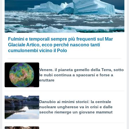
Fulmini e temporali sempre più frequenti sul Mar
Glaciale Artico, ecco perché nascono tanti
cumulonembi vicino il Polo
Venere. il pianeta gemello della Terra, sotto
le nubi continua a spaccarsi e forse a
eruttare
Danubio ai minimi storici: la centrale
nucleare ungherese va in crisi e dalle
secche riemerge un giovane mammut