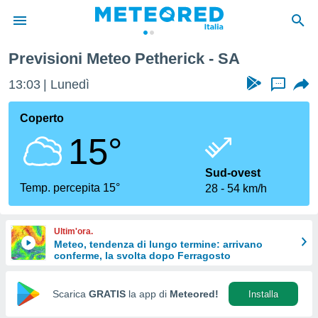
Previsioni Meteo Petherick - SA
tiva
rivacy
13:03
Lunedì
...
ti di
net
Coperto
net)
15°
i
 da
nisti per
Sud-ovest
 che le
Temp. percepita 15°
28
54 km/h
ioni
iano di
È
Ultim'ora.
Meteo, tendenza di lungo termine: arrivano
 a
conferme, la svolta dopo Ferragosto
ito Web
do le
opzioni:
Scarica
GRATIS
la app di
Meteored!
Installa
 i