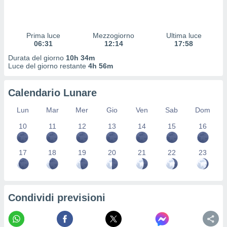
 profili
lezione
cità
izzata,
Prima luce
Mezzogiorno
Ultima luce
fili per
06:31
12:14
17:58
Durata del giorno
10h 34m
izzazione
Luce del giorno restante
4h 56m
nuti,
 profili
Calendario Lunare
lezione
uti
Lun
Mar
Mer
Gio
Ven
Sab
Dom
zzati,
 le
10
11
12
13
14
15
16
ni degli
 misurare
zioni dei
17
18
19
20
21
22
23
,
ere il
so
Condividi previsioni
he o la
ione di
enienti
diverse,