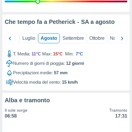
ioni
" o
tra
sui cookie
o sito
Che tempo fa a Petherick - SA a
agosto
nostri
Giugno
Luglio
Agosto
Settembre
Ottobre
Novembre
mo il
T. Media:
11°C
Max:
15°C
Min:
7°C
te
ento dei
Numero di giorni di pioggia:
12
giorni
Precipitazioni medie:
57 mm
re
ioni su
Velocità media del vento:
15 km/h
vo e/o
i,
 dati
Alba e tramonto
er la
 della
Il sole sorge
Tramonto
à, creare
06:58
17:31
r la
à
izzata,