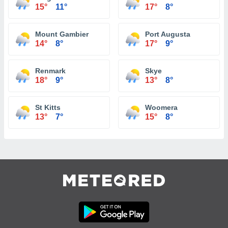
15°
11°
17°
8°
Mount Gambier
Port Augusta
14°
8°
17°
9°
Renmark
Skye
18°
9°
13°
8°
St Kitts
Woomera
13°
7°
15°
8°