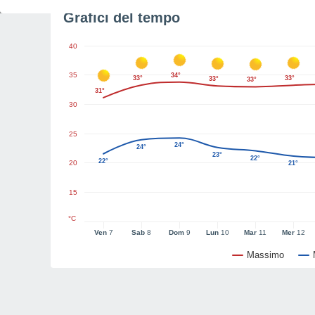
Grafici del tempo
40
35
34°
33°
33°
33°
33°
31°
30
25
24°
24°
23°
22°
22°
20
21°
15
°C
Ven
7
Sab
8
Dom
9
Lun
10
Mar
11
Mer
12
Massimo