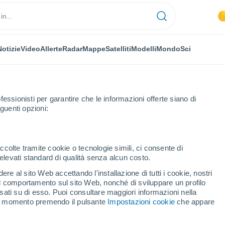
Notizie
Video
Allerte
Radar
Mappe
Satelliti
Modelli
Mondo
Sci
fessionisti per garantire che le informazioni offerte siano di
guenti opzioni:
ccolte tramite cookie o tecnologie simili, ci consente di
n elevati standard di qualità senza alcun costo.
(Egeo Settentrionale)
re al sito Web accettando l'installazione di tutti i cookie, nostri
 il comportamento sul sito Web, nonché di sviluppare un profilo
...
asati su di esso. Puoi consultare maggiori informazioni nella
si momento premendo il pulsante
Impostazioni cookie
che appare
Per ora
Cielo sereno nelle prossime ore