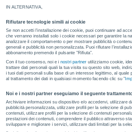
30°
IN ALTERNATIVA,
Rifiutare tecnologie simili ai cookie
Nord
Se non accetti l'installazione dei cookie, puoi continuare ad acc
Temp. percepita 30°
17
-
35 km
che verranno installati solo i cookie necessari per garantire la n
analizzare il comportamento o per mostrare pubblicità o contenut
generali e pubblicità non personalizzata. Puoi rifiutare l'install
abbonamento premendo il pulsante "Rifiuta".
Ultim'ora.
Luca Lombroso non vede la fine del caldo:
Con il tuo consenso, noi e i
nostri partner
utilizziamo cookie, iden
"Ferragosto 2026 potrebbe entrare nella storia
trattare dati personali quali la tua visita su questo sito web, indiri
Ecco perché."
i tuoi dati personali sulla base di un interesse legittimo, al quale
Il Meteo 1 - 7
Attualità
Mappa della Temperatura
R
al trattamento dei dati in qualsiasi momento facendo clic su "
Imp
Noi e i nostri partner eseguiamo il seguente trattamento
Domani
Domenica
Oggi
Archiviare informazioni su dispositivo e/o accedervi, utilizzare dati
pubblicità personalizzata, utilizzare profili per la selezione di pu
8 Ago
9 Ago
7 Ago
contenuti, utilizzare profili per la selezione di contenuti personal
prestazioni dei contenuti, comprendere il pubblico attraverso stat
sviluppare e migliorare i servizi, utilizzare dati limitati per la sel