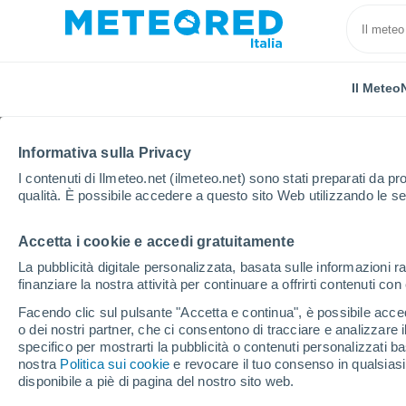
Il Meteo
Informativa sulla Privacy
I contenuti di Ilmeteo.net (ilmeteo.net) sono stati preparati da pro
qualità. È possibile accedere a questo sito Web utilizzando le se
Accetta i cookie e accedi gratuitamente
Home
Grecia
Egeo Settentrionale
Petra
La pubblicità digitale personalizzata, basata sulle informazioni ra
finanziare la nostra attività per continuare a offrirti contenuti co
Previsioni Meteo Petra 
Facendo clic sul pulsante "Accetta e continua", è possibile accede
o dei nostri partner, che ci consentono di tracciare e analizzare
18:47
Venerdì
specifico per mostrarti la pubblicità o contenuti personalizzati b
nostra
Politica sui cookie
e revocare il tuo consenso in qualsia
disponibile a piè di pagina del nostro sito web.
Sereno