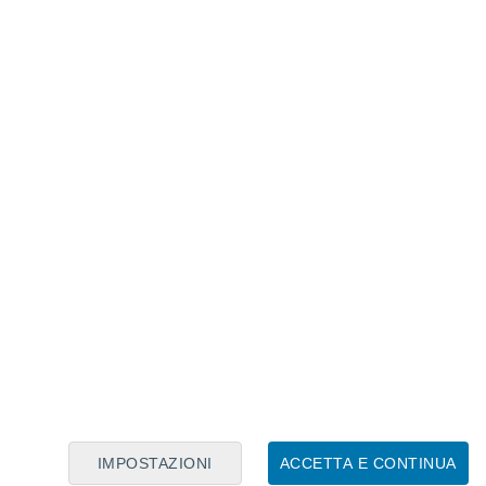
Calendario Lunare
Lun
Mar
Mer
Gio
Ven
Sab
Dom
7
8
9
10
11
12
13
14
15
16
17
18
19
20
IMPOSTAZIONI
ACCETTA E CONTINUA