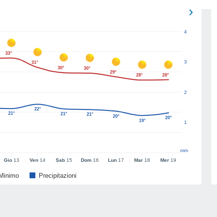
4
33°
3
31°
30°
30°
29°
28°
28°
2
22°
21°
21°
21°
20°
20°
19°
1
mm
Gio
13
Ven
14
Sab
15
Dom
16
Lun
17
Mar
18
Mer
19
Minimo
Precipitazioni