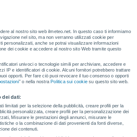
Allerta gialla
Allerta moderata per alte
temperature a Petra oggi
edere al nostro sito web ilmeteo.net. In questo caso ti informiamo
/h
avigazione nel sito, ma non verranno utilizzati cookie per
i personalizzati, anche se potrai visualizzare informazioni
azione dei cookie e accedere al nostro sito Web tramite questo
tificatori univoci o tecnologie simili per archiviare, accedere e
.
zzi IP e identificatori di cookie. Alcuni fornitori potrebbero trattare
 puoi opporti. Per fare ciò puoi revocare il tuo consenso o opporti
adar di pioggia
Satelliti
Modelli
ostazioni
" o nella nostra
Politica sui cookie
su questo sito web.
 dei dati:
Lunedì
Martedì
Mercoledì
Giovedi
 limitati per la selezione della pubblicità, creare profili per la
bblicità personalizzata, creare profili per la personalizzazione dei
10 Ago
11 Ago
12 Ago
13 Ago
izzati, Misurare le prestazioni degli annunci, misurare le
istiche o la combinazione di dati provenienti da fonti diverse,
ezione dei contenuti.