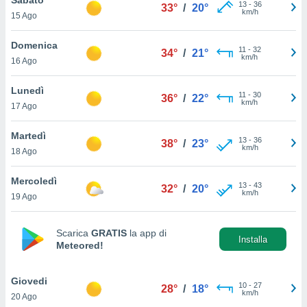
a", è
13
-
36
33°
/
20°
km/h
15 Ago
al sito
ettando
Domenica
11
-
32
34°
/
21°
zione di
km/h
16 Ago
okie,
dei nostri
Lunedì
11
-
30
che ci
36°
/
22°
km/h
17 Ago
no di
 e
e il
Martedì
13
-
36
38°
/
23°
amento
km/h
18 Ago
 Web,
i
Mercoledì
13
-
43
re un
32°
/
20°
km/h
19 Ago
pecifico
arti la
à o
Scarica
GRATIS
la app di
i
Installa
Meteored!
zzati
 di esso.
sultare
Giovedi
10
-
27
28°
/
18°
km/h
20 Ago
oni nella