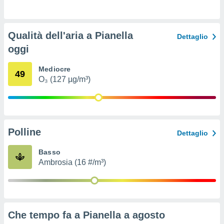
ioni
e
à non
izzata.
Qualità dell'aria a Pianella
Dettaglio
utare
oggi
zione dei
 al
Mediocre
49
ito Web
O₃ (127 µg/m³)
questo
ento
 il
Polline
Dettaglio
o
, noi e i
Basso
rtner
Ambrosia (16 #/m³)
mo
tori
o
e simili
Che tempo fa a Pianella a
agosto
viare,