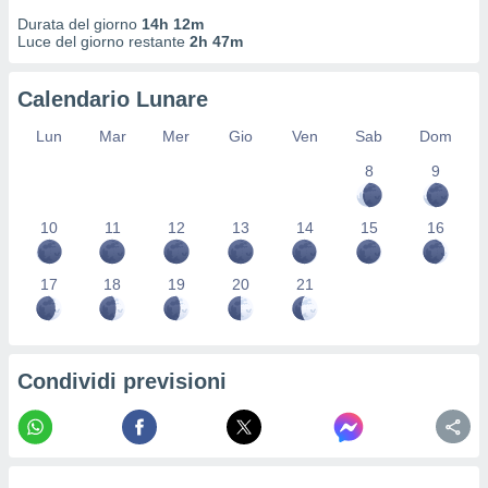
ioni
" o
Durata del giorno
14h 12m
tra
Luce del giorno restante
2h 47m
sui cookie
o sito
Calendario Lunare
Lun
Mar
Mer
Gio
Ven
Sab
Dom
nostri
8
9
mo il
te
ento dei
10
11
12
13
14
15
16
re
17
18
19
20
21
ioni su
vo e/o
i,
 dati
er la
Condividi previsioni
 della
à, creare
r la
à
izzata,