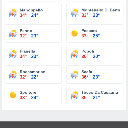
Manoppello
Montebello Di Bertona
34°
24°
33°
23°
Penne
Pescara
32°
23°
33°
25°
Pianella
Popoli
34°
23°
36°
20°
Roccamorice
Scafa
32°
22°
36°
23°
Spoltore
Tocco Da Casauria
33°
24°
36°
21°