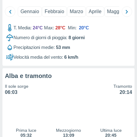
 e
ati
Gennaio
Febbraio
Marzo
Aprile
Maggio
Giu
 quali la
a su
ito web,
T. Media:
24°C
Max:
28°C
Min:
20°C
IP e
tori di
Numero di giorni di pioggia:
8
giorni
Alcuni
Precipitazioni medie:
53 mm
ro
Velocità media del vento:
6 km/h
 tuoi dati
 sulla
un
Alba e tramonto
e
, al quale
Il sole sorge
Tramonto
rti. Per
06:03
20:14
puoi
il tuo
o o
l
nto dei
ualsiasi
 facendo
Prima luce
Mezzogiorno
Ultima luce
05:32
13:09
20:45