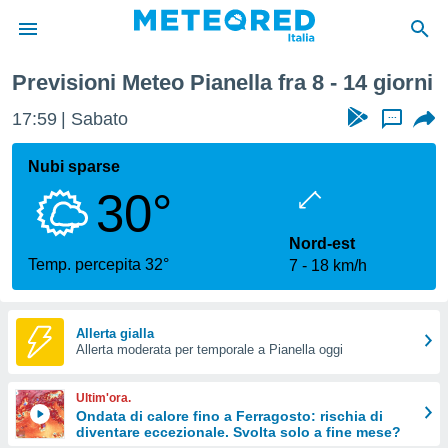
Previsioni Meteo Pianella fra 8 - 14 giorni
tiva
rivacy
17:59
Sabato
...
ti di
net
Nubi sparse
net)
30°
i
 da
nisti per
Nord-est
 che le
Temp. percepita 32°
7
18 km/h
ioni
iano di
È
Allerta gialla
 a
Allerta moderata per temporale a Pianella oggi
ito Web
do le
Ultim'ora.
opzioni:
Ondata di calore fino a Ferragosto: rischia di
diventare eccezionale. Svolta solo a fine mese?
 i