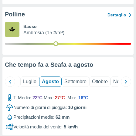
ioni
" o
tra
Polline
Dettaglio
sui cookie
o sito
Basso
Ambrosia (15 #/m³)
nostri
mo il
te
ento dei
Che tempo fa a Scafa a
agosto
re
ioni su
Giugno
Luglio
Agosto
Settembre
Ottobre
Novembre
vo e/o
i,
T. Media:
22°C
Max:
27°C
Min:
16°C
 dati
er la
Numero di giorni di pioggia:
10
giorni
 della
à, creare
Precipitazioni medie:
62 mm
r la
Velocità media del vento:
5 km/h
à
izzata,