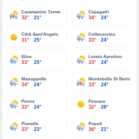
Caramanico Terme
Cepagatti
32°
21°
34°
24°
Città Sant'Angelo
Collecorvino
31°
25°
33°
24°
Elice
Loreto Aprutino
33°
25°
33°
24°
Manoppello
Montebello Di Bertona
34°
24°
33°
24°
Penne
Pescara
33°
24°
32°
26°
Pianella
Popoli
33°
23°
36°
21°