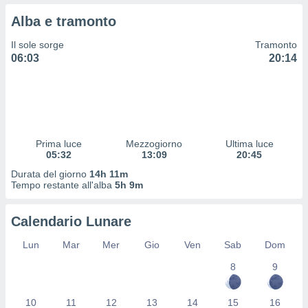
 profili
Alba e tramonto
lezione
cità
Il sole sorge
Tramonto
izzata,
06:03
20:14
fili per
izzazione
nuti,
 profili
lezione
uti
Prima luce
Mezzogiorno
Ultima luce
zzati,
05:32
13:09
20:45
 le
Durata del giorno
14h 11m
ni degli
Tempo restante all'alba
5h 9m
 misurare
zioni dei
,
Calendario Lunare
ere il
Lun
Mar
Mer
Gio
Ven
Sab
Dom
so
8
9
he o la
ione di
enienti
10
11
12
13
14
15
16
diverse,