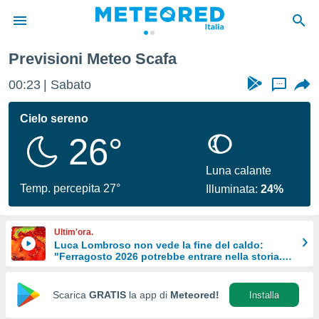
Previsioni Meteo Scafa
tiva
rivacy
00:23
Sabato
...
ti di
net
Cielo sereno
net)
26°
i
 da
nisti per
Luna calante
 che le
Temp. percepita 27°
Illuminata:
24%
ioni
iano di
È
Ultim'ora.
Luca Lombroso non vede la fine del caldo:
 a
"Ferragosto 2026 potrebbe entrare nella storia.
ito Web
Ecco perché."
do le
opzioni:
Scarica
GRATIS
la app di
Meteored!
Installa
 i