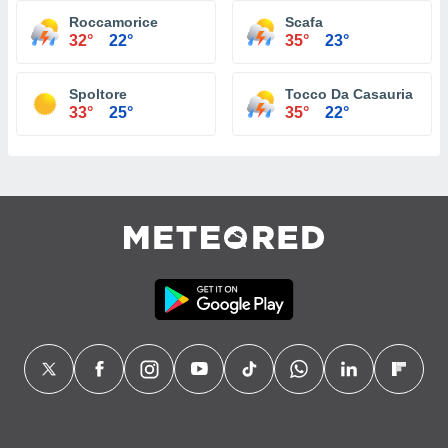
Roccamorice
Scafa
32°
22°
35°
23°
Spoltore
Tocco Da Casauria
33°
25°
35°
22°