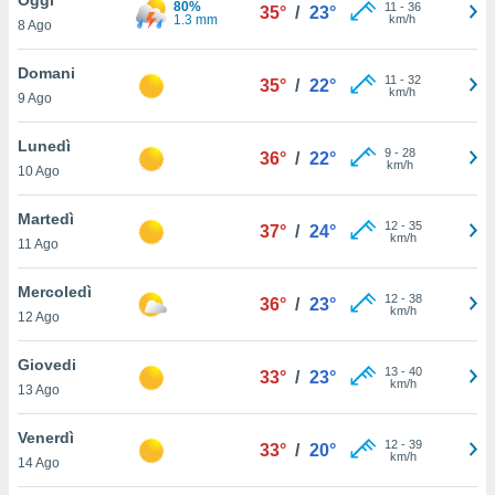
80%
a", è
11
-
36
35°
/
23°
1.3 mm
km/h
8 Ago
al sito
ettando
Domani
11
-
32
35°
/
22°
zione di
km/h
9 Ago
okie,
dei nostri
Lunedì
9
-
28
che ci
36°
/
22°
km/h
10 Ago
no di
 e
e il
Martedì
12
-
35
37°
/
24°
amento
km/h
11 Ago
 Web,
i
Mercoledì
12
-
38
re un
36°
/
23°
km/h
12 Ago
pecifico
arti la
Giovedi
à o
13
-
40
33°
/
23°
km/h
i
13 Ago
zzati
 di esso.
Venerdì
12
-
39
sultare
33°
/
20°
km/h
14 Ago
oni nella