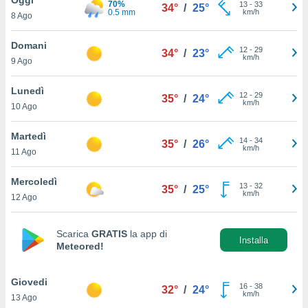
70%
a", è
13
-
33
34°
/
25°
0.5 mm
km/h
8 Ago
al sito
ettando
Domani
12
-
29
34°
/
23°
zione di
km/h
9 Ago
okie,
dei nostri
Lunedì
12
-
29
che ci
35°
/
24°
km/h
10 Ago
no di
 e
e il
Martedì
14
-
34
35°
/
26°
amento
km/h
11 Ago
 Web,
i
Mercoledì
13
-
32
re un
35°
/
25°
km/h
12 Ago
pecifico
arti la
à o
Scarica
GRATIS
la app di
i
Installa
Meteored!
zzati
 di esso.
sultare
Giovedi
16
-
38
32°
/
24°
km/h
13 Ago
oni nella