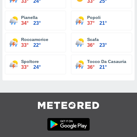
33°
24°
33°
25°
Pianella
Popoli
34°
23°
37°
21°
Roccamorice
Scafa
33°
22°
36°
23°
Spoltore
Tocco Da Casauria
33°
24°
36°
21°