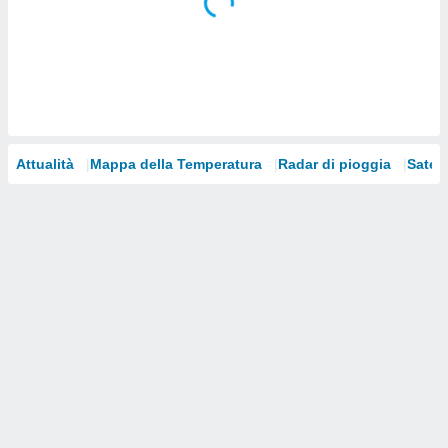
i nostri
artner
Attualità
Mappa della Temperatura
Radar di pioggia
Satelli