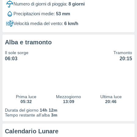
 profili
Numero di giorni di pioggia:
8
giorni
lezione
Precipitazioni medie:
53 mm
cità
izzata,
Velocità media del vento:
6 km/h
fili per
izzazione
Alba e tramonto
nuti,
 profili
Il sole sorge
Tramonto
lezione
06:03
20:15
uti
zzati,
 le
ni degli
 misurare
zioni dei
,
Prima luce
Mezzogiorno
Ultima luce
05:32
13:09
20:46
ere il
Durata del giorno
14h 12m
so
Tempo restante all'alba
3m
he o la
ione di
Calendario Lunare
enienti
diverse,