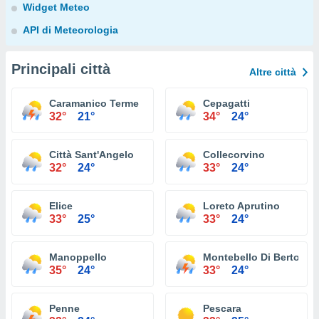
Widget Meteo
API di Meteorologia
Principali città
Altre città
Caramanico Terme
Cepagatti
32°
21°
34°
24°
Città Sant'Angelo
Collecorvino
32°
24°
33°
24°
Elice
Loreto Aprutino
33°
25°
33°
24°
Manoppello
Montebello Di Bertona
35°
24°
33°
24°
Penne
Pescara