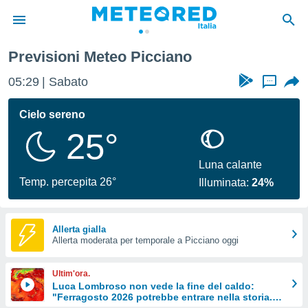
Previsioni Meteo Picciano
tiva
rivacy
05:29
Sabato
...
ti di
net
Cielo sereno
net)
25°
i
 da
nisti per
Luna calante
 che le
Temp. percepita 26°
Illuminata:
24%
ioni
iano di
È
Allerta gialla
 a
Allerta moderata per temporale a Picciano oggi
ito Web
do le
Ultim'ora.
opzioni:
Luca Lombroso non vede la fine del caldo:
"Ferragosto 2026 potrebbe entrare nella storia.
 i