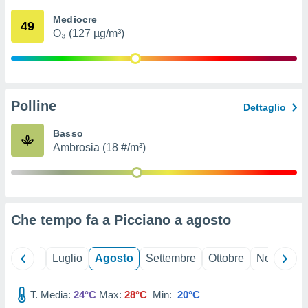
ioni
" o
Mediocre
tra
49
O₃ (127 µg/m³)
sui cookie
o sito
nostri
Polline
Dettaglio
mo il
te
Basso
ento dei
Ambrosia (18 #/m³)
re
ioni su
vo e/o
i,
Che tempo fa a Picciano a
agosto
 dati
er la
 della
Giugno
Luglio
Agosto
Settembre
Ottobre
Novembre
à, creare
r la
à
T. Media:
24°C
Max:
28°C
Min:
20°C
izzata,