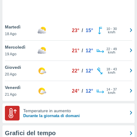
puoi
re ad
 al
ito web
Martedì
et. In
10
-
30
23°
/
15°
km/h
aso ti
18 Ago
mo che
installati
Mercoledì
22
-
49
21°
/
12°
okie
km/h
19 Ago
i per
 la
Giovedi
one nel
18
-
43
22°
/
12°
km/h
 non
20 Ago
utilizzati
er
Venerdì
14
-
37
24°
/
12°
e il
km/h
21 Ago
amento o
rare
à o
Temperature in aumento
i
Durante la giornata di domani
zzati,
 potrai
are
Grafici del tempo