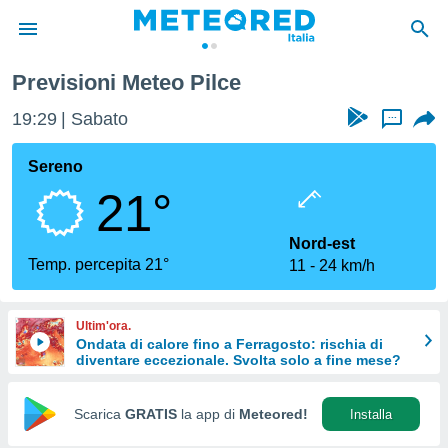
Previsioni Meteo Pilce
tiva
rivacy
19:29
Sabato
...
ti di
net
Sereno
net)
21°
i
 da
nisti per
Nord-est
 che le
Temp. percepita 21°
11
24 km/h
ioni
iano di
È
Ultim'ora.
Ondata di calore fino a Ferragosto: rischia di
 a
diventare eccezionale. Svolta solo a fine mese?
ito Web
do le
opzioni:
Scarica
GRATIS
la app di
Meteored!
Installa
 i