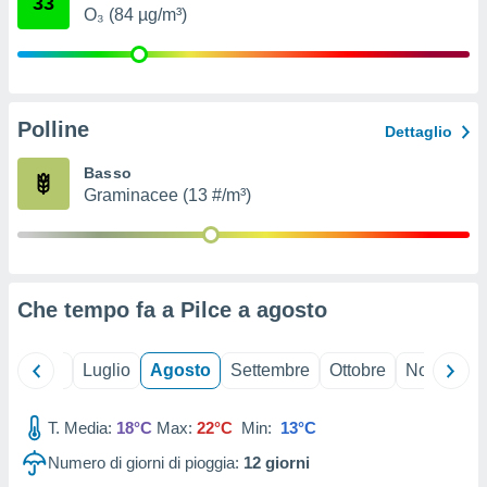
33
ioni
" o
O₃ (84 µg/m³)
tra
sui cookie
o sito
Polline
Dettaglio
nostri
Basso
mo il
Graminacee (13 #/m³)
te
ento dei
re
ioni su
Che tempo fa a Pilce a
agosto
vo e/o
i,
 dati
Giugno
Luglio
Agosto
Settembre
Ottobre
Novembre
er la
 della
à, creare
T. Media:
18°C
Max:
22°C
Min:
13°C
r la
à
Numero di giorni di pioggia:
12
giorni
izzata,