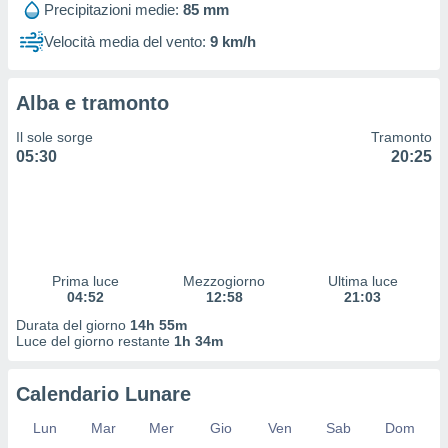
Precipitazioni medie:
85 mm
 profili
lezione
Velocità media del vento:
9 km/h
cità
izzata,
fili per
Alba e tramonto
izzazione
Il sole sorge
Tramonto
nuti,
05:30
20:25
 profili
lezione
uti
zzati,
 le
ni degli
 misurare
Prima luce
Mezzogiorno
Ultima luce
zioni dei
04:52
12:58
21:03
,
Durata del giorno
14h 55m
ere il
Luce del giorno restante
1h 34m
so
he o la
Calendario Lunare
ione di
enienti
Lun
Mar
Mer
Gio
Ven
Sab
Dom
diverse,