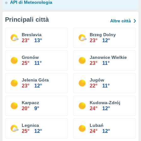
API di Meteorologia
Principali città
Altre città
Breslavia
Brzeg Dolny
23°
13°
23°
12°
Gronów
Janowice Wielkie
25°
11°
23°
11°
Jelenia Góra
Jugów
23°
12°
22°
11°
Karpacz
Kudowa-Zdrój
20°
9°
24°
12°
Legnica
Lubań
25°
12°
24°
12°