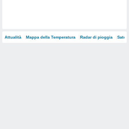
i nostri
artner
Attualità
Mappa della Temperatura
Radar di pioggia
Satelli