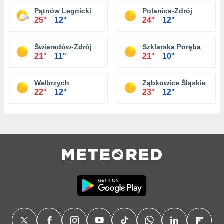
Pątnów Legnicki
Polanica-Zdrój
25°
12°
24°
12°
Świeradów-Zdrój
Szklarska Poręba
21°
11°
21°
10°
Wałbrzych
Ząbkowice Śląskie
22°
12°
23°
12°