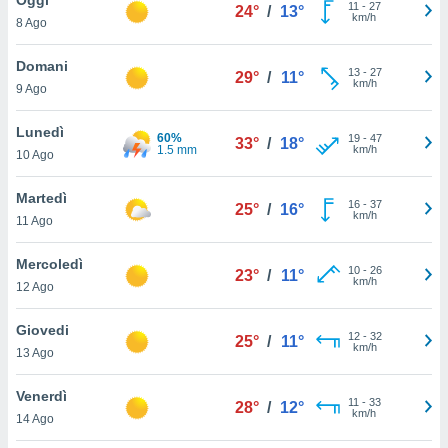
a", è
11
-
27
24°
/
13°
km/h
8 Ago
al sito
ettando
Domani
13
-
27
29°
/
11°
zione di
km/h
9 Ago
okie,
dei nostri
Lunedì
60%
19
-
47
che ci
33°
/
18°
1.5 mm
km/h
10 Ago
no di
 e
e il
Martedì
16
-
37
25°
/
16°
amento
km/h
11 Ago
 Web,
i
Mercoledì
10
-
26
re un
23°
/
11°
km/h
12 Ago
pecifico
arti la
Giovedi
à o
12
-
32
25°
/
11°
km/h
i
13 Ago
zzati
 di esso.
Venerdì
11
-
33
sultare
28°
/
12°
km/h
14 Ago
oni nella