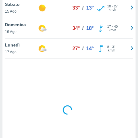
Sabato
10
-
27
33°
/
13°
km/h
sui cookie
15 Ago
e il tuo
 in
Domenica
17
-
40
34°
/
18°
km/h
16 Ago
o
 il
Lunedì
8
-
31
27°
/
14°
km/h
azioni
17 Ago
kie
re
le a piè
 del
to web.
ATIVA,
e
gie
i cookie
ccetti
zione dei