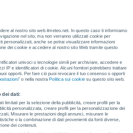
Allerta rossa
Allerta massima per alte
temperature a Pisticci oggi
te
edere al nostro sito web ilmeteo.net. In questo caso ti informiamo
46%
avigazione nel sito, ma non verranno utilizzati cookie per
i personalizzati, anche se potrai visualizzare informazioni
azione dei cookie e accedere al nostro sito Web tramite questo
forti
tificatori univoci o tecnologie simili per archiviare, accedere e
zzi IP e identificatori di cookie. Alcuni fornitori potrebbero trattare
 puoi opporti. Per fare ciò puoi revocare il tuo consenso o opporti
adar di pioggia
Satelliti
Modelli
ostazioni
" o nella nostra
Politica sui cookie
su questo sito web.
 dei dati:
omenica
Lunedì
Martedì
Mercoledì
 limitati per la selezione della pubblicità, creare profili per la
bblicità personalizzata, creare profili per la personalizzazione dei
9 Ago
10 Ago
11 Ago
12 Ago
izzati, Misurare le prestazioni degli annunci, misurare le
istiche o la combinazione di dati provenienti da fonti diverse,
ezione dei contenuti.