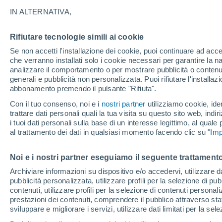
27°
IN ALTERNATIVA,
Rifiutare tecnologie simili ai cookie
Luna calan
Se non accetti l'installazione dei cookie, puoi continuare ad acc
Illuminata:
Temp. percepita 27°
che verranno installati solo i cookie necessari per garantire la n
analizzare il comportamento o per mostrare pubblicità o contenut
generali e pubblicità non personalizzata. Puoi rifiutare l'install
abbonamento premendo il pulsante "Rifiuta".
Ultim’ora
Caldo intenso sull’Italia, ma venerdì 7 agosto 
Con il tuo consenso, noi e i
nostri partner
utilizziamo cookie, iden
temporali minacciano il Nord
trattare dati personali quali la tua visita su questo sito web, indiri
i tuoi dati personali sulla base di un interesse legittimo, al quale
Il Meteo 1 - 7
Attualità
Mappa della Temperatura
R
al trattamento dei dati in qualsiasi momento facendo clic su "
Imp
Noi e i nostri partner eseguiamo il seguente trattamento
Domani
Sabato
D
Oggi
Archiviare informazioni su dispositivo e/o accedervi, utilizzare dati
pubblicità personalizzata, utilizzare profili per la selezione di pu
7 Ago
8 Ago
6 Ago
contenuti, utilizzare profili per la selezione di contenuti personal
prestazioni dei contenuti, comprendere il pubblico attraverso stat
sviluppare e migliorare i servizi, utilizzare dati limitati per la sel