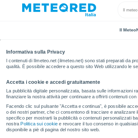
Il Meteo
Informativa sulla Privacy
I contenuti di Ilmeteo.net (ilmeteo.net) sono stati preparati da pro
qualità. È possibile accedere a questo sito Web utilizzando le se
Accetta i cookie e accedi gratuitamente
Home
Provincia di Matera
Pisticci
La pubblicità digitale personalizzata, basata sulle informazioni ra
finanziare la nostra attività per continuare a offrirti contenuti co
Previsioni Meteo Pistic
Facendo clic sul pulsante "Accetta e continua", è possibile accede
o dei nostri partner, che ci consentono di tracciare e analizzare
22:25
Giovedi
specifico per mostrarti la pubblicità o contenuti personalizzati b
nostra
Politica sui cookie
e revocare il tuo consenso in qualsia
disponibile a piè di pagina del nostro sito web.
Cielo sereno