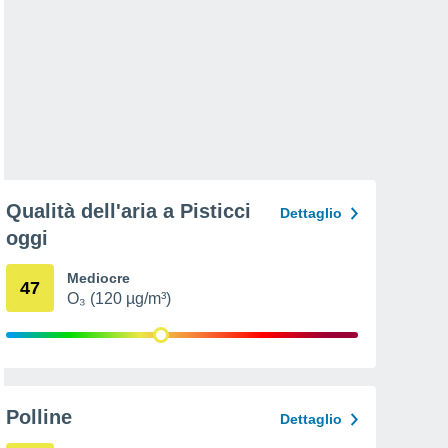
Qualità dell'aria a Pisticci
Dettaglio
oggi
Mediocre
47
O₃ (120 µg/m³)
Polline
Dettaglio