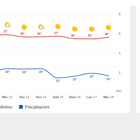
8
37°
37°
6
36°
36°
36°
36°
35°
4
24°
24°
24°
2
22°
21°
21°
21°
mm
Mer
12
Gio
13
Ven
14
Sab
15
Dom
16
Lun
17
Mar
18
Minimo
Precipitazioni