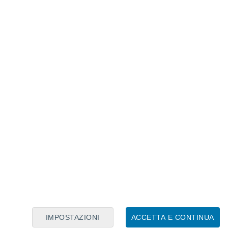
Calendario Lunare
Lun
Mar
Mer
Gio
Ven
Sab
Dom
6
7
8
9
10
11
12
13
14
15
16
17
18
19
IMPOSTAZIONI
ACCETTA E CONTINUA