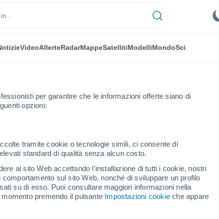
Notizie
Video
Allerte
Radar
Mappe
Satelliti
Modelli
Mondo
Sci
fessionisti per garantire che le informazioni offerte siano di
guenti opzioni:
ccolte tramite cookie o tecnologie simili, ci consente di
n elevati standard di qualità senza alcun costo.
ci
re al sito Web accettando l'installazione di tutti i cookie, nostri
 il comportamento sul sito Web, nonché di sviluppare un profilo
...
asati su di esso. Puoi consultare maggiori informazioni nella
si momento premendo il pulsante
Impostazioni cookie
che appare
Per ora
Cielo sereno nelle prossime ore