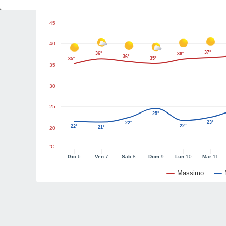
Grafici del tempo
45
40
37°
36°
36°
36°
35°
35°
35
30
25
25°
23°
22°
22°
22°
21°
20
°C
Gio
6
Ven
7
Sab
8
Dom
9
Lun
10
Mar
11
Massimo