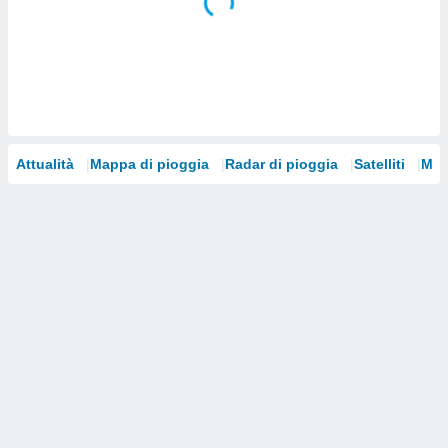
i nostri
artner
Attualità
Mappa di pioggia
Radar di pioggia
Satelliti
Mod