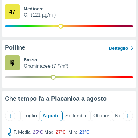
ioni
" o
Mediocre
tra
47
O₃ (121 µg/m³)
sui cookie
o sito
nostri
Polline
Dettaglio
mo il
te
Basso
ento dei
Graminacee (7 #/m³)
re
ioni su
vo e/o
i,
Che tempo fa a Placanica a
agosto
 dati
er la
 della
Giugno
Luglio
Agosto
Settembre
Ottobre
Novembre
à, creare
r la
à
T. Media:
25°C
Max:
27°C
Min:
23°C
izzata,