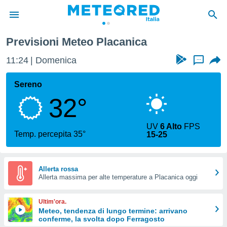
Previsioni Meteo Placanica
tiva
rivacy
11:24
Domenica
...
ti di
net
Sereno
net)
32°
i
 da
nisti per
UV
6 Alto
FPS
 che le
Temp. percepita 35°
15-25
ioni
iano di
È
Allerta rossa
 a
Allerta massima per alte temperature a Placanica oggi
ito Web
do le
Ultim'ora.
opzioni:
Meteo, tendenza di lungo termine: arrivano
conferme, la svolta dopo Ferragosto
 i