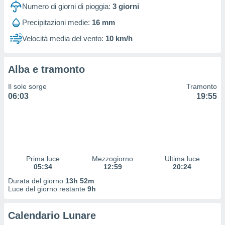
 profili
Numero di giorni di pioggia:
3
giorni
lezione
Precipitazioni medie:
16 mm
cità
izzata,
Velocità media del vento:
10 km/h
fili per
izzazione
Alba e tramonto
nuti,
 profili
Il sole sorge
Tramonto
lezione
06:03
19:55
uti
zzati,
 le
ni degli
 misurare
zioni dei
,
Prima luce
Mezzogiorno
Ultima luce
05:34
12:59
20:24
ere il
Durata del giorno
13h 52m
so
Luce del giorno restante
9h
he o la
ione di
Calendario Lunare
enienti
diverse,