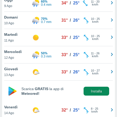
60%
a", è
11
-
20
34°
/
25°
0.4 mm
km/h
9 Ago
al sito
ettando
Domani
70%
10
-
25
31°
/
26°
zione di
0.7 mm
km/h
10 Ago
okie,
dei nostri
Martedì
10
-
25
che ci
33°
/
25°
km/h
11 Ago
no di
 e
e il
Mercoledì
50%
11
-
26
33°
/
25°
amento
0.3 mm
km/h
12 Ago
 Web,
i
Giovedi
10
-
27
re un
33°
/
26°
km/h
13 Ago
pecifico
arti la
à o
Scarica
GRATIS
la app di
i
Installa
Meteored!
zzati
 di esso.
sultare
Venerdì
8
-
25
32°
/
25°
km/h
14 Ago
oni nella