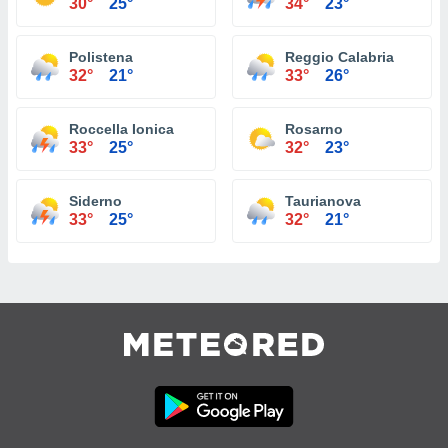
30°
25°
34°
23°
Polistena
Reggio Calabria
32°
21°
33°
26°
Roccella Ionica
Rosarno
33°
25°
32°
23°
Siderno
Taurianova
33°
25°
32°
21°