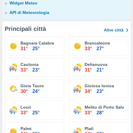
Widget Meteo
API di Meteorologia
Principali città
Altre città
Bagnara Calabra
Brancaleone
31°
25°
33°
27°
Caulonia
Delianuova
33°
23°
31°
21°
Gioia Tauro
Gioiosa Ionica
30°
24°
34°
23°
Locri
Melito di Porto Salvo
33°
25°
33°
28°
Palmi
Platì