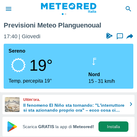
Previsioni Meteo Planguenoual
tiva
rivacy
17:40
Giovedi
...
ti di
net
Sereno
net)
19°
i
 da
nisti per
Nord
 che le
Temp. percepita 19°
15
31 km/h
ioni
iano di
È
Ultim'ora.
Il fenomeno El Niño sta tornando: "L'interruttore
 a
si sta azionando proprio ora" – ecco cosa ci
ito Web
aspetta in inverno
do le
opzioni:
Scarica
GRATIS
la app di
Meteored!
Installa
 i