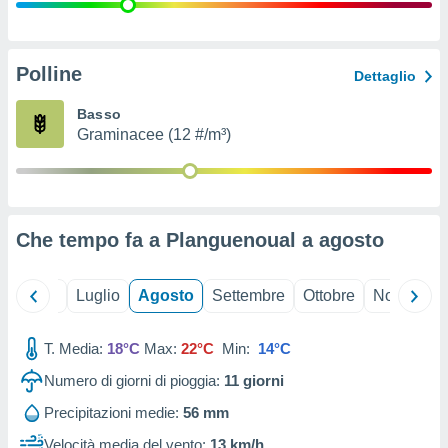
ioni
" o
tra
sui cookie
o sito
Polline
Dettaglio
Basso
nostri
Graminacee (12 #/m³)
mo il
te
ento dei
Che tempo fa a Planguenoual a
agosto
re
ioni su
vo e/o
Giugno
Luglio
Agosto
Settembre
Ottobre
Novembre
i,
 dati
er la
T. Media:
18°C
Max:
22°C
Min:
14°C
 della
Numero di giorni di pioggia:
11
giorni
à, creare
r la
Precipitazioni medie:
56 mm
à
izzata,
Velocità media del vento:
13 km/h