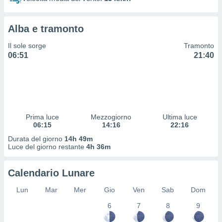
 profili
lezione
cità
Alba e tramonto
izzata,
fili per
Il sole sorge
Tramonto
06:51
21:40
izzazione
nuti,
 profili
lezione
uti
zzati,
Prima luce
Mezzogiorno
Ultima luce
 le
06:15
14:16
22:16
ni degli
 misurare
Durata del giorno
14h 49m
zioni dei
Luce del giorno restante
4h 36m
,
ere il
Calendario Lunare
so
Lun
Mar
Mer
Gio
Ven
Sab
Dom
he o la
ione di
6
7
8
9
enienti
diverse,