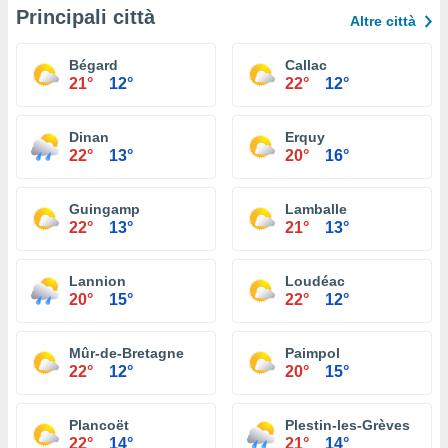
Principali città
Altre città
Bégard
Callac
21°
12°
22°
12°
Dinan
Erquy
22°
13°
20°
16°
Guingamp
Lamballe
22°
13°
21°
13°
Lannion
Loudéac
20°
15°
22°
12°
Mûr-de-Bretagne
Paimpol
22°
12°
20°
15°
Plancoët
Plestin-les-Grèves
22°
14°
21°
14°