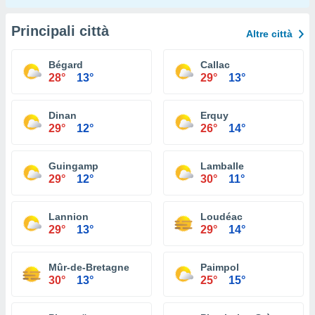
Principali città
Altre città
Bégard
Callac
28°
13°
29°
13°
Dinan
Erquy
29°
12°
26°
14°
Guingamp
Lamballe
29°
12°
30°
11°
Lannion
Loudéac
29°
13°
29°
14°
Mûr-de-Bretagne
Paimpol
30°
13°
25°
15°