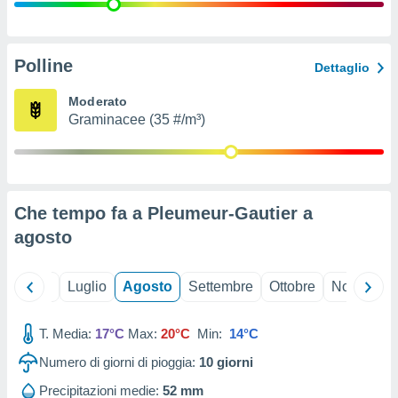
ioni
" o
tra
sui cookie
o sito
Polline
Dettaglio
Moderato
nostri
Graminacee (35 #/m³)
mo il
te
ento dei
Che tempo fa a Pleumeur-Gautier a
re
agosto
ioni su
vo e/o
i,
Giugno
Luglio
Agosto
Settembre
Ottobre
Novembre
 dati
er la
 della
T. Media:
17°C
Max:
20°C
Min:
14°C
à, creare
r la
Numero di giorni di pioggia:
10
giorni
à
izzata,
Precipitazioni medie:
52 mm