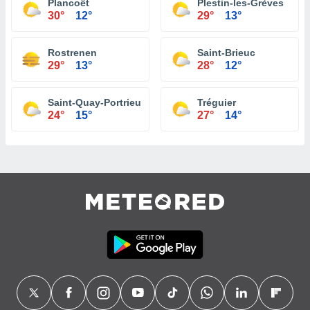
Plancoët
Plestin-les-Grèves
30°
12°
29°
13°
Rostrenen
Saint-Brieuc
29°
13°
28°
12°
Saint-Quay-Portrieux
Tréguier
24°
15°
27°
14°