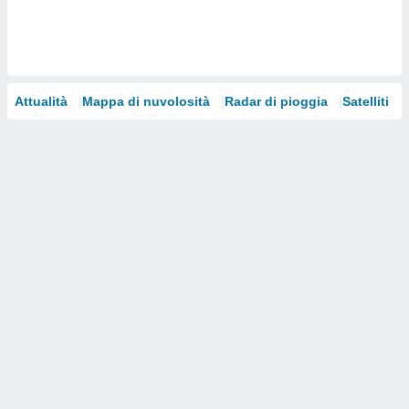
i nostri
artner
Attualità
Mappa di nuvolosità
Radar di pioggia
Satelliti