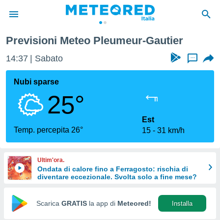
ier
Previsioni Meteo Pleumeur-Gautier
tiva
rivacy
14:37
Sabato
...
ti di
net
Nubi sparse
net)
25°
i
 da
nisti per
Est
 che le
Temp. percepita 26°
15
31 km/h
ioni
iano di
È
Ultim'ora.
Ondata di calore fino a Ferragosto: rischia di
 a
diventare eccezionale. Svolta solo a fine mese?
ito Web
do le
opzioni:
Scarica
GRATIS
la app di
Meteored!
Installa
 i