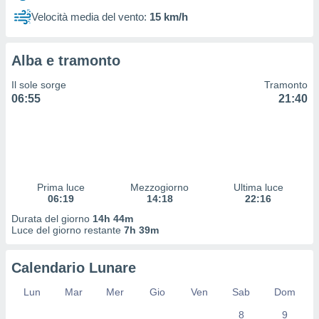
 profili
Velocità media del vento:
15 km/h
lezione
cità
izzata,
Alba e tramonto
fili per
Il sole sorge
Tramonto
izzazione
06:55
21:40
nuti,
 profili
lezione
uti
zzati,
 le
ni degli
Prima luce
Mezzogiorno
Ultima luce
 misurare
06:19
14:18
22:16
zioni dei
Durata del giorno
14h 44m
,
Luce del giorno restante
7h 39m
ere il
so
Calendario Lunare
he o la
ione di
Lun
Mar
Mer
Gio
Ven
Sab
Dom
enienti
8
9
diverse,