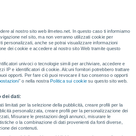
Allerta rossa
Allerta massima per alte
temperature a Ponzano Romano
oggi
te
edere al nostro sito web ilmeteo.net. In questo caso ti informiamo
35%
avigazione nel sito, ma non verranno utilizzati cookie per
i personalizzati, anche se potrai visualizzare informazioni
azione dei cookie e accedere al nostro sito Web tramite questo
forti
tificatori univoci o tecnologie simili per archiviare, accedere e
zzi IP e identificatori di cookie. Alcuni fornitori potrebbero trattare
 puoi opporti. Per fare ciò puoi revocare il tuo consenso o opporti
adar di pioggia
Satelliti
Modelli
ostazioni
" o nella nostra
Politica sui cookie
su questo sito web.
 dei dati:
Lunedì
Martedì
Mercoledì
Giovedi
 limitati per la selezione della pubblicità, creare profili per la
bblicità personalizzata, creare profili per la personalizzazione dei
10 Ago
11 Ago
12 Ago
13 Ago
izzati, Misurare le prestazioni degli annunci, misurare le
istiche o la combinazione di dati provenienti da fonti diverse,
ezione dei contenuti.