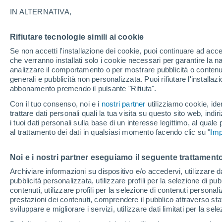
22°
IN ALTERNATIVA,
Rifiutare tecnologie simili ai cookie
Luna calan
Se non accetti l'installazione dei cookie, puoi continuare ad acc
Illuminata:
Temp. percepita 23°
che verranno installati solo i cookie necessari per garantire la n
analizzare il comportamento o per mostrare pubblicità o contenut
generali e pubblicità non personalizzata. Puoi rifiutare l'install
abbonamento premendo il pulsante "Rifiuta".
Ultim’ora
Caldo intenso sull’Italia, ma venerdì 7 agosto 
Con il tuo consenso, noi e i
nostri partner
utilizziamo cookie, iden
temporali minacciano il Nord
trattare dati personali quali la tua visita su questo sito web, indiri
i tuoi dati personali sulla base di un interesse legittimo, al quale
Il Meteo 1 - 7
Attualità
Mappa della Temperatura
R
al trattamento dei dati in qualsiasi momento facendo clic su "
Imp
Noi e i nostri partner eseguiamo il seguente trattamento
Domani
Domenica
Oggi
Archiviare informazioni su dispositivo e/o accedervi, utilizzare dati
pubblicità personalizzata, utilizzare profili per la selezione di pu
8 Ago
9 Ago
7 Ago
contenuti, utilizzare profili per la selezione di contenuti personal
prestazioni dei contenuti, comprendere il pubblico attraverso stat
sviluppare e migliorare i servizi, utilizzare dati limitati per la sel
50%