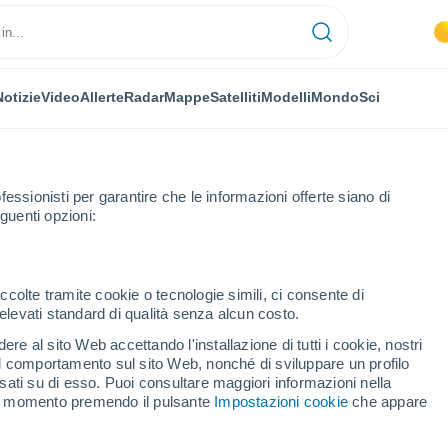
Notizie
Video
Allerte
Radar
Mappe
Satelliti
Modelli
Mondo
Sci
fessionisti per garantire che le informazioni offerte siano di
guenti opzioni:
no
ccolte tramite cookie o tecnologie simili, ci consente di
n elevati standard di qualità senza alcun costo.
zano Romano
re al sito Web accettando l'installazione di tutti i cookie, nostri
 il comportamento sul sito Web, nonché di sviluppare un profilo
...
asati su di esso. Puoi consultare maggiori informazioni nella
si momento premendo il pulsante
Impostazioni cookie
che appare
Per ora
Cielo sereno nelle prossime ore