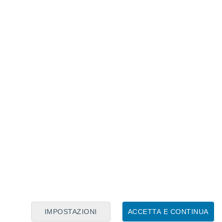
Calendario Lunare
Lun
Mar
Mer
Gio
Ven
Sab
Dom
7
8
9
10
11
12
13
14
15
16
17
18
19
20
IMPOSTAZIONI
ACCETTA E CONTINUA