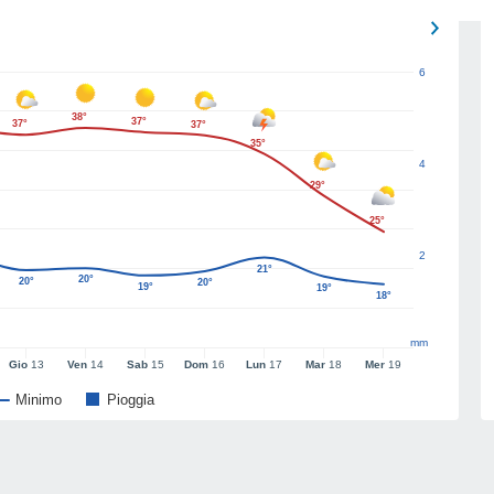
6
38°
37°
37°
37°
35°
4
29°
25°
2
21°
20°
20°
20°
19°
19°
18°
mm
Gio
13
Ven
14
Sab
15
Dom
16
Lun
17
Mar
18
Mer
19
Minimo
Pioggia