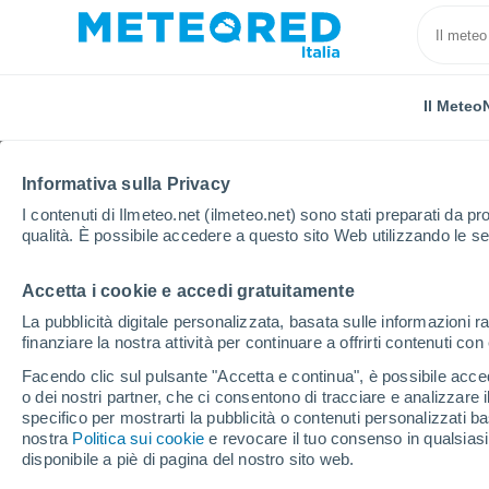
Il Meteo
Informativa sulla Privacy
I contenuti di Ilmeteo.net (ilmeteo.net) sono stati preparati da pro
qualità. È possibile accedere a questo sito Web utilizzando le se
Accetta i cookie e accedi gratuitamente
Home
Città metropolitana di Roma
Ponzano Roma
La pubblicità digitale personalizzata, basata sulle informazioni ra
finanziare la nostra attività per continuare a offrirti contenuti co
Previsioni Meteo Pon
Facendo clic sul pulsante "Accetta e continua", è possibile accede
o dei nostri partner, che ci consentono di tracciare e analizzare
05:15
Venerdì
specifico per mostrarti la pubblicità o contenuti personalizzati b
nostra
Politica sui cookie
e revocare il tuo consenso in qualsia
disponibile a piè di pagina del nostro sito web.
Cielo sereno