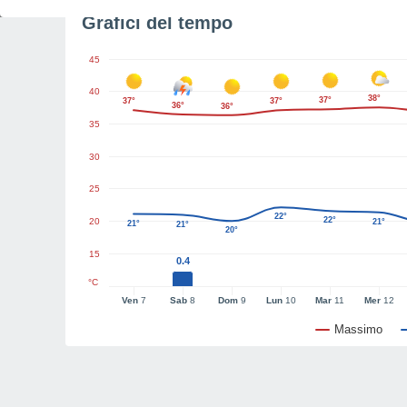
Grafici del tempo
45
40
38°
37°
37°
37°
36°
36°
35
30
25
22°
22°
20
21°
21°
21°
20°
15
0.4
°C
Ven
7
Sab
8
Dom
9
Lun
10
Mar
11
Mer
12
Massimo