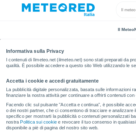
Il Meteo
Informativa sulla Privacy
I contenuti di Ilmeteo.net (ilmeteo.net) sono stati preparati da pro
qualità. È possibile accedere a questo sito Web utilizzando le se
Accetta i cookie e accedi gratuitamente
Home
Portogallo
Distretto di Évora
Portel
La pubblicità digitale personalizzata, basata sulle informazioni ra
finanziare la nostra attività per continuare a offrirti contenuti co
Previsioni Meteo Portel
Facendo clic sul pulsante "Accetta e continua", è possibile accede
o dei nostri partner, che ci consentono di tracciare e analizzare
03:25
Sabato
specifico per mostrarti la pubblicità o contenuti personalizzati b
nostra
Politica sui cookie
e revocare il tuo consenso in qualsia
disponibile a piè di pagina del nostro sito web.
Foschia di polvere