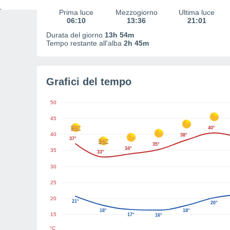
Prima luce
Mezzogiorno
Ultima luce
06:10
13:36
21:01
Durata del giorno
13h 54m
Tempo restante all'alba
2h 45m
Grafici del tempo
50
45
40°
40
38°
37°
35°
34°
35
33°
30
25
20
21°
20°
18°
18°
15
17°
16°
°C