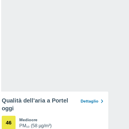
Qualità dell'aria a Portel
Dettaglio
oggi
Mediocre
46
PM₁₀ (58 µg/m³)