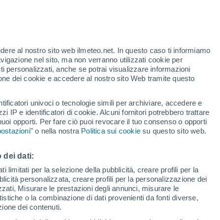
te
edere al nostro sito web ilmeteo.net. In questo caso ti informiamo
24%
avigazione nel sito, ma non verranno utilizzati cookie per
i personalizzati, anche se potrai visualizzare informazioni
azione dei cookie e accedere al nostro sito Web tramite questo
tificatori univoci o tecnologie simili per archiviare, accedere e
.
zzi IP e identificatori di cookie. Alcuni fornitori potrebbero trattare
 puoi opporti. Per fare ciò puoi revocare il tuo consenso o opporti
pioggia
Satelliti
Modelli
ostazioni
" o nella nostra
Politica sui cookie
su questo sito web.
 dei dati:
Martedì
Mercoledì
Giovedi
Venerdì
 limitati per la selezione della pubblicità, creare profili per la
bblicità personalizzata, creare profili per la personalizzazione dei
11 Ago
12 Ago
13 Ago
14 Ago
izzati, Misurare le prestazioni degli annunci, misurare le
istiche o la combinazione di dati provenienti da fonti diverse,
ezione dei contenuti.