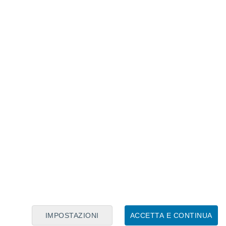
Calendario Lunare
Lun
Mar
Mer
Gio
Ven
Sab
Dom
8
9
10
11
12
13
14
15
16
IMPOSTAZIONI
ACCETTA E CONTINUA