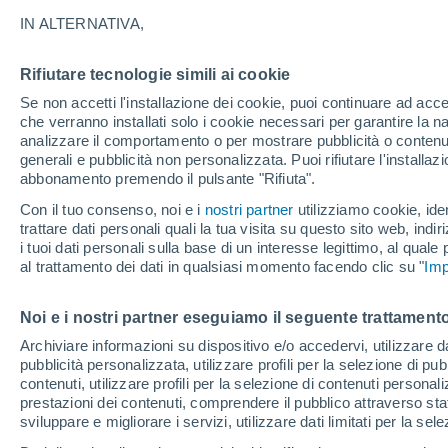
23°
IN ALTERNATIVA,
Rifiutare tecnologie simili ai cookie
Luna calan
Se non accetti l'installazione dei cookie, puoi continuare ad acc
Illuminata:
Temp. percepita 25°
che verranno installati solo i cookie necessari per garantire la n
analizzare il comportamento o per mostrare pubblicità o contenut
generali e pubblicità non personalizzata. Puoi rifiutare l'install
abbonamento premendo il pulsante "Rifiuta".
Ultim'ora.
Luca Lombroso non vede la fine del caldo:
Con il tuo consenso, noi e i
nostri partner
utilizziamo cookie, iden
"Ferragosto 2026 potrebbe entrare nella storia
trattare dati personali quali la tua visita su questo sito web, indiri
Ecco perché."
i tuoi dati personali sulla base di un interesse legittimo, al quale
Il Meteo 1 - 7
Attualità
Mappa di pioggia
Radar di 
al trattamento dei dati in qualsiasi momento facendo clic su "
Imp
Noi e i nostri partner eseguiamo il seguente trattamento
Domani
Lunedì
Oggi
Archiviare informazioni su dispositivo e/o accedervi, utilizzare dati
pubblicità personalizzata, utilizzare profili per la selezione di pu
9 Ago
10 Ago
8 Ago
contenuti, utilizzare profili per la selezione di contenuti personal
prestazioni dei contenuti, comprendere il pubblico attraverso stat
sviluppare e migliorare i servizi, utilizzare dati limitati per la sel