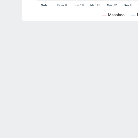
Sab
8
Dom
9
Lun
10
Mar
11
Mer
12
Gio
13
Massimo