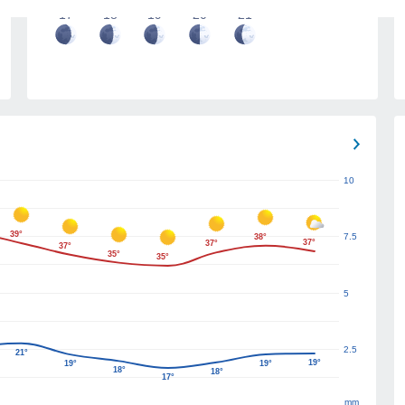
17
18
19
20
21
10
39°
7.5
38°
37°
37°
37°
35°
35°
5
2.5
21°
19°
19°
19°
18°
18°
17°
mm