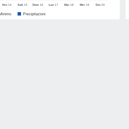
Ven
14
Sab
15
Dom
16
Lun
17
Mar
18
Mer
19
Gio
20
Minimo
Precipitazioni