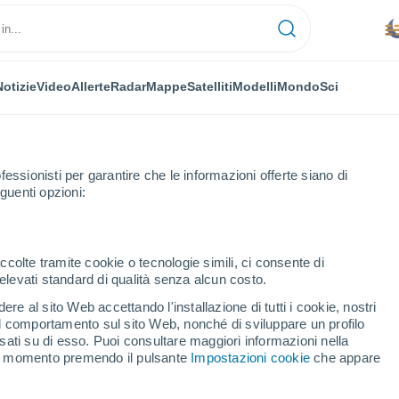
Notizie
Video
Allerte
Radar
Mappe
Satelliti
Modelli
Mondo
Sci
fessionisti per garantire che le informazioni offerte siano di
guenti opzioni:
ccolte tramite cookie o tecnologie simili, ci consente di
n elevati standard di qualità senza alcun costo.
re al sito Web accettando l'installazione di tutti i cookie, nostri
 il comportamento sul sito Web, nonché di sviluppare un profilo
...
asati su di esso. Puoi consultare maggiori informazioni nella
si momento premendo il pulsante
Impostazioni cookie
che appare
Per ora
Foschia di polvere nelle prossime
ore