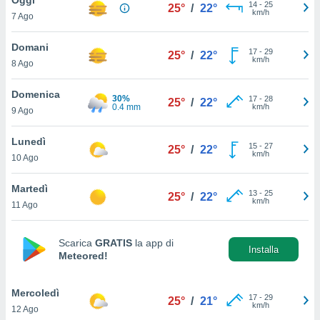
a", è
14
-
25
25°
/
22°
km/h
7 Ago
al sito
ettando
Domani
17
-
29
25°
/
22°
zione di
km/h
8 Ago
okie,
dei nostri
Domenica
30%
17
-
28
che ci
25°
/
22°
0.4 mm
km/h
9 Ago
no di
 e
e il
Lunedì
15
-
27
25°
/
22°
amento
km/h
10 Ago
 Web,
i
Martedì
13
-
25
re un
25°
/
22°
km/h
11 Ago
pecifico
arti la
à o
Scarica
GRATIS
la app di
i
Installa
Meteored!
zzati
 di esso.
sultare
Mercoledì
17
-
29
25°
/
21°
km/h
12 Ago
oni nella