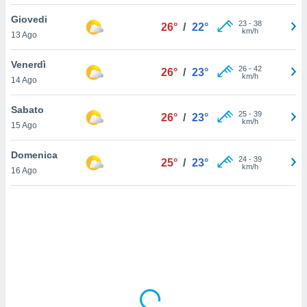
Giovedi
sui cookie
23
-
38
26°
/
22°
km/h
13 Ago
e il tuo
 in
Venerdì
26
-
42
26°
/
23°
o
km/h
14 Ago
 il
Sabato
azioni
25
-
39
26°
/
23°
km/h
15 Ago
kie
re
le a piè
Domenica
24
-
39
25°
/
23°
 del
km/h
16 Ago
to web.
ATIVA,
e
gie
i cookie
ccetti
zione dei