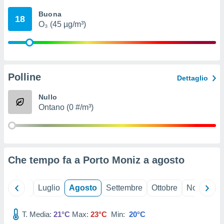
ioni
" o
Buona
tra
18
O₃ (45 µg/m³)
sui cookie
o sito
nostri
Polline
Dettaglio
mo il
te
Nullo
ento dei
Ontano (0 #/m³)
re
ioni su
vo e/o
i,
Che tempo fa a Porto Moniz a
agosto
 dati
er la
 della
Giugno
Luglio
Agosto
Settembre
Ottobre
Novembre
à, creare
r la
à
T. Media:
21°C
Max:
23°C
Min:
20°C
izzata,