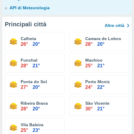
API di Meteorologia
Principali città
Altre città
Calheta
Camara de Lobos
26°
20°
28°
20°
Funchal
Machico
28°
21°
25°
21°
Ponta do Sol
Porto Moniz
27°
20°
24°
22°
Ribeira Brava
São Vicente
28°
20°
30°
21°
Vila Baleira
25°
23°