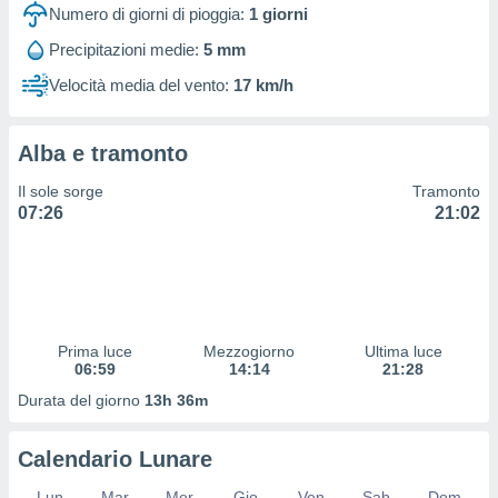
 profili
Numero di giorni di pioggia:
1
giorni
lezione
Precipitazioni medie:
5 mm
cità
izzata,
Velocità media del vento:
17 km/h
fili per
izzazione
Alba e tramonto
nuti,
 profili
Il sole sorge
Tramonto
lezione
07:26
21:02
uti
zzati,
 le
ni degli
 misurare
zioni dei
,
Prima luce
Mezzogiorno
Ultima luce
06:59
14:14
21:28
ere il
Durata del giorno
13h 36m
so
he o la
ione di
Calendario Lunare
enienti
diverse,
Lun
Mar
Mer
Gio
Ven
Sab
Dom