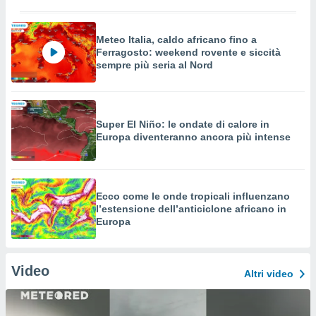
Meteo Italia, caldo africano fino a
Ferragosto: weekend rovente e siccità
sempre più seria al Nord
Super El Niño: le ondate di calore in
Europa diventeranno ancora più intense
Ecco come le onde tropicali influenzano
l’estensione dell’anticiclone africano in
Europa
Video
Altri video