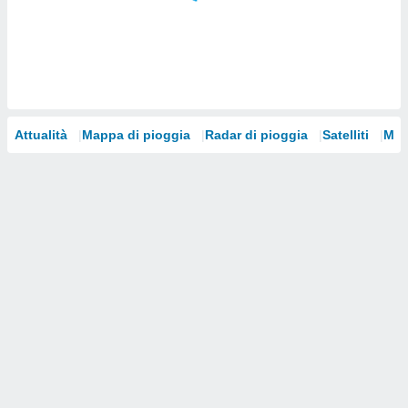
i nostri
artner
Attualità
Mappa di pioggia
Radar di pioggia
Satelliti
Mod