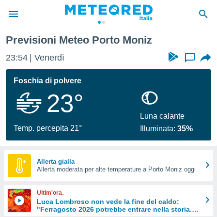
Previsioni Meteo Porto Moniz
tiva
rivacy
23:54
Venerdì
...
ti di
net
Foschia di polvere
net)
23°
i
 da
nisti per
Luna calante
 che le
Temp. percepita 21°
Illuminata:
35%
ioni
iano di
È
Allerta gialla
 a
Allerta moderata per alte temperature a Porto Moniz oggi
ito Web
do le
Ultim'ora.
opzioni:
Luca Lombroso non vede la fine del caldo:
"Ferragosto 2026 potrebbe entrare nella storia.
 i