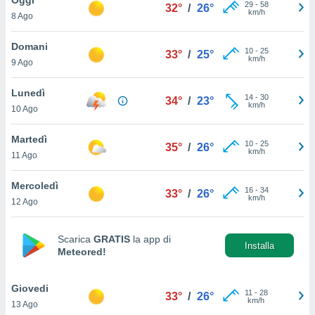
a", è
29
-
58
32°
/
26°
km/h
8 Ago
al sito
ettando
Domani
10
-
25
33°
/
25°
zione di
km/h
9 Ago
okie,
dei nostri
Lunedì
14
-
30
che ci
34°
/
23°
km/h
10 Ago
no di
 e
e il
Martedì
10
-
25
35°
/
26°
amento
km/h
11 Ago
 Web,
i
Mercoledì
16
-
34
re un
33°
/
26°
km/h
12 Ago
pecifico
arti la
à o
Scarica
GRATIS
la app di
i
Installa
Meteored!
zzati
 di esso.
sultare
Giovedi
11
-
28
33°
/
26°
km/h
13 Ago
oni nella