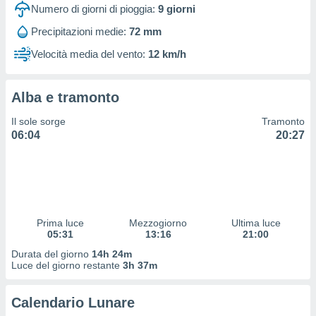
 profili
Numero di giorni di pioggia:
9
giorni
lezione
Precipitazioni medie:
72 mm
cità
izzata,
Velocità media del vento:
12 km/h
fili per
izzazione
Alba e tramonto
nuti,
 profili
Il sole sorge
Tramonto
lezione
06:04
20:27
uti
zzati,
 le
ni degli
 misurare
zioni dei
,
Prima luce
Mezzogiorno
Ultima luce
05:31
13:16
21:00
ere il
Durata del giorno
14h 24m
so
Luce del giorno restante
3h 37m
he o la
ione di
Calendario Lunare
enienti
diverse,