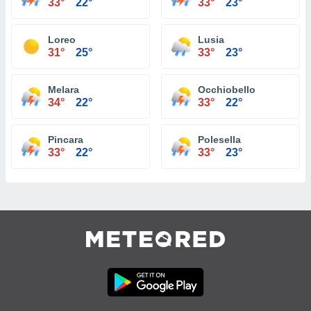
33°
22°
33°
23°
Loreo
Lusia
31°
25°
33°
23°
Melara
Occhiobello
34°
22°
33°
22°
Pincara
Polesella
33°
22°
33°
23°