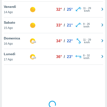
Venerdì
sui cookie
11
-
29
32°
/
25°
km/h
14 Ago
e il tuo
 in
Sabato
9
-
26
33°
/
21°
o
km/h
15 Ago
 il
Domenica
azioni
11
-
29
34°
/
22°
km/h
16 Ago
kie
re
le a piè
Lunedì
8
-
32
36°
/
23°
 del
km/h
17 Ago
to web.
ATIVA,
e
gie
i cookie
ccetti
zione dei