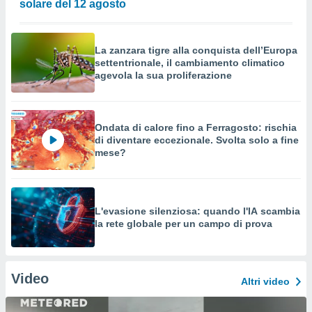
solare del 12 agosto
La zanzara tigre alla conquista dell’Europa
settentrionale, il cambiamento climatico
agevola la sua proliferazione
Ondata di calore fino a Ferragosto: rischia
di diventare eccezionale. Svolta solo a fine
mese?
L'evasione silenziosa: quando l'IA scambia
la rete globale per un campo di prova
Video
Altri video