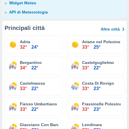
Widget Meteo
API di Meteorologia
Principali città
Altre città
Adria
Ariano nel Polesine
32°
24°
33°
25°
Bergantino
Castelguglielmo
34°
22°
33°
22°
Castelmassa
Costa Di Rovigo
33°
22°
33°
23°
Fiesso Umbertiano
Frassinelle Polesine
33°
22°
33°
23°
Giacciano Con Baruchella
Lendinara