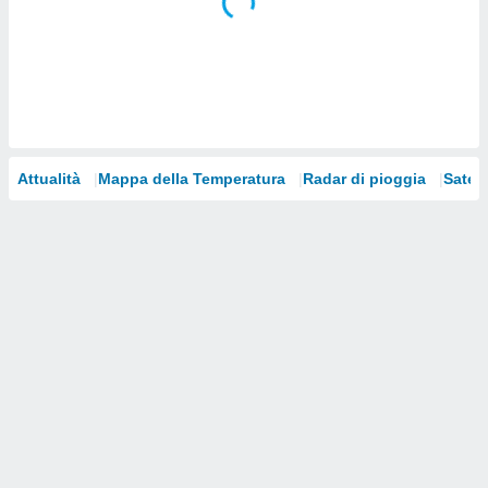
i nostri
artner
Attualità
Mappa della Temperatura
Radar di pioggia
Satelli