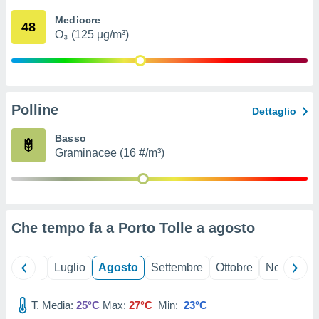
ioni
" o
Mediocre
tra
48
O₃ (125 µg/m³)
sui cookie
o sito
nostri
Polline
Dettaglio
mo il
te
Basso
ento dei
Graminacee (16 #/m³)
re
ioni su
vo e/o
i,
Che tempo fa a Porto Tolle a
agosto
 dati
er la
 della
Giugno
Luglio
Agosto
Settembre
Ottobre
Novembre
à, creare
r la
à
T. Media:
25°C
Max:
27°C
Min:
23°C
izzata,