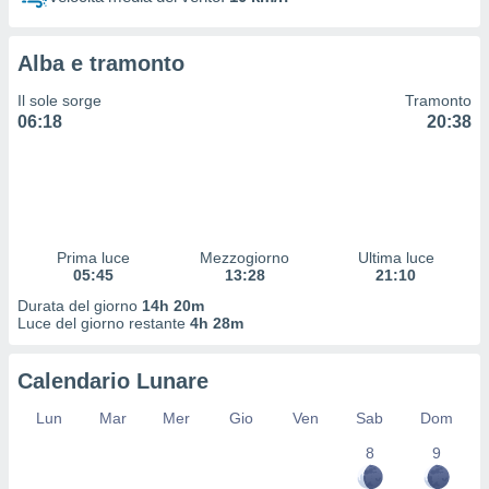
 profili
lezione
cità
Alba e tramonto
izzata,
fili per
Il sole sorge
Tramonto
06:18
20:38
izzazione
nuti,
 profili
lezione
uti
zzati,
Prima luce
Mezzogiorno
Ultima luce
 le
05:45
13:28
21:10
ni degli
 misurare
Durata del giorno
14h 20m
zioni dei
Luce del giorno restante
4h 28m
,
ere il
Calendario Lunare
so
Lun
Mar
Mer
Gio
Ven
Sab
Dom
he o la
ione di
8
9
enienti
diverse,