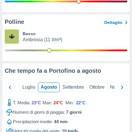
ioni
" o
tra
sui cookie
o sito
Polline
Dettaglio
Basso
nostri
Ambrosia (11 #/m³)
mo il
te
ento dei
Che tempo fa a Portofino a
agosto
re
ioni su
vo e/o
Giugno
Luglio
Agosto
Settembre
Ottobre
Novembre
i,
 dati
er la
T. Media:
23°C
Max:
24°C
Min:
22°C
 della
Numero di giorni di pioggia:
7
giorni
à, creare
r la
Precipitazioni medie:
44 mm
à
izzata,
Velocità media del vento:
10 km/h