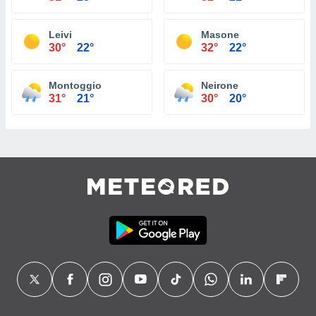
Leivi
Masone
30°
22°
32°
22°
Montoggio
Neirone
31°
21°
30°
20°