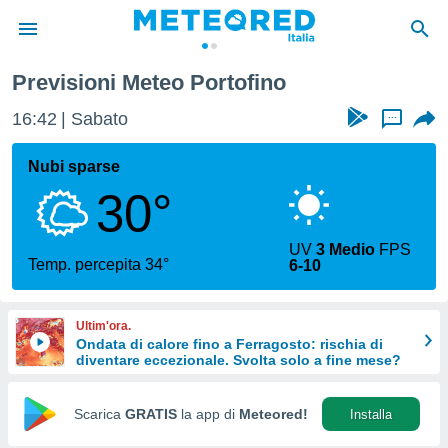
Previsioni Meteo Portofino
tiva
rivacy
16:42
Sabato
...
ti di
net
Nubi sparse
net)
30°
i
 da
nisti per
UV
3 Medio
FPS
 che le
Temp. percepita 34°
6-10
ioni
iano di
È
Ultim'ora.
Ondata di calore fino a Ferragosto: rischia di
 a
diventare eccezionale. Svolta solo a fine mese?
ito Web
do le
opzioni:
Scarica
GRATIS
la app di
Meteored!
Installa
 i