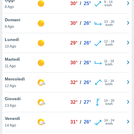
a", è
9
-
14
30°
/
25°
km/h
8 Ago
al sito
ettando
Domani
13
-
20
30°
/
26°
zione di
km/h
9 Ago
okie,
dei nostri
Lunedì
12
-
18
che ci
29°
/
26°
km/h
10 Ago
no di
 e
e il
Martedì
11
-
19
30°
/
26°
amento
km/h
11 Ago
 Web,
i
Mercoledì
11
-
16
re un
32°
/
26°
km/h
12 Ago
pecifico
arti la
Giovedi
à o
14
-
20
32°
/
27°
km/h
i
13 Ago
zzati
 di esso.
Venerdì
14
-
24
sultare
31°
/
26°
km/h
14 Ago
oni nella