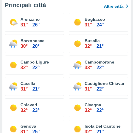
Principali città
Altre città
Arenzano
Bogliasco
31°
26°
31°
24°
Borzonasca
Busalla
30°
20°
32°
21°
Campo Ligure
Campomorone
32°
22°
33°
22°
Casella
Castiglione Chiavarese
31°
21°
31°
22°
Chiavari
Cicagna
32°
23°
32°
22°
Genova
Isola Del Cantone
31°
25°
32°
21°