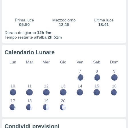
 profili
lezione
cità
izzata,
Prima luce
Mezzogiorno
Ultima luce
fili per
05:50
12:15
18:41
Durata del giorno
12h 9m
izzazione
Tempo restante all'alba
2h 51m
nuti,
 profili
Calendario Lunare
lezione
uti
Lun
Mar
Mer
Gio
Ven
Sab
Dom
zzati,
 le
7
8
9
ni degli
 misurare
zioni dei
10
11
12
13
14
15
16
,
ere il
17
18
19
20
so
he o la
ione di
enienti
Condividi previsioni
diverse,