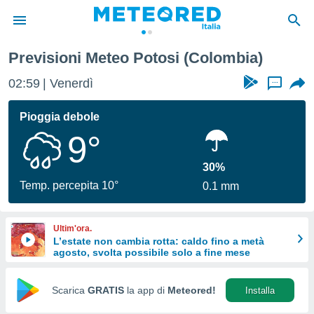
Previsioni Meteo Potosi (Colombia)
tiva
rivacy
02:59
Venerdì
...
ti di
net
Pioggia debole
net)
9°
i
 da
nisti per
30%
 che le
Temp. percepita 10°
0.1 mm
ioni
iano di
È
Ultim'ora.
L’estate non cambia rotta: caldo fino a metà
 a
agosto, svolta possibile solo a fine mese
ito Web
do le
opzioni:
Scarica
GRATIS
la app di
Meteored!
Installa
 i