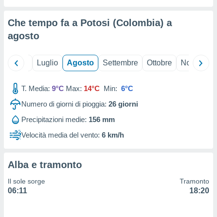
ioni
" o
tra
Che tempo fa a Potosi (Colombia) a
sui cookie
o sito
agosto
nostri
Giugno
Luglio
Agosto
Settembre
Ottobre
Novembre
mo il
T. Media:
9°C
Max:
14°C
Min:
6°C
te
ento dei
Numero di giorni di pioggia:
26
giorni
Precipitazioni medie:
156 mm
re
ioni su
Velocità media del vento:
6 km/h
vo e/o
i,
 dati
Alba e tramonto
er la
 della
Il sole sorge
Tramonto
à, creare
06:11
18:20
r la
à
izzata,