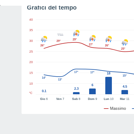
Grafici del tempo
40
35
29°
30
29°
27°
26°
26°
25°
25
20
17°
17°
15
18
15°
14°
13°
10
6
4.5
2.3
0.1
°C
Gio
6
Ven
7
Sab
8
Dom
9
Lun
10
Mar
11
Massimo