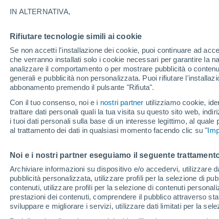
21°
IN ALTERNATIVA,
Rifiutare tecnologie simili ai cookie
UV
3 Medi
Se non accetti l'installazione dei cookie, puoi continuare ad acc
Temp. percepita 21°
FPS
6-10
che verranno installati solo i cookie necessari per garantire la n
analizzare il comportamento o per mostrare pubblicità o contenut
generali e pubblicità non personalizzata. Puoi rifiutare l'install
abbonamento premendo il pulsante "Rifiuta".
Ultim'ora.
L'Organizzazione Meteorologica Mondiale
Con il tuo consenso, noi e i
nostri partner
utilizziamo cookie, iden
conferma: "El Niño sta raggiungendo un'inten
trattare dati personali quali la tua visita su questo sito web, indiri
mai vista da diversi anni"
i tuoi dati personali sulla base di un interesse legittimo, al quale
Il Meteo 1 - 7
Attualità
Mappa di nuvolosità
Radar 
al trattamento dei dati in qualsiasi momento facendo clic su "
Imp
Noi e i nostri partner eseguiamo il seguente trattamento
Domani
Sabato
D
Oggi
Archiviare informazioni su dispositivo e/o accedervi, utilizzare dati
pubblicità personalizzata, utilizzare profili per la selezione di pu
7 Ago
8 Ago
6 Ago
contenuti, utilizzare profili per la selezione di contenuti personal
prestazioni dei contenuti, comprendere il pubblico attraverso stat
sviluppare e migliorare i servizi, utilizzare dati limitati per la sel
90%
30%