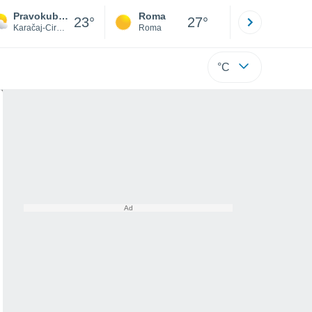
Pravokubansky
Roma
Milano
23°
27°
Karačaj-Circassia
Roma
Milano
°C