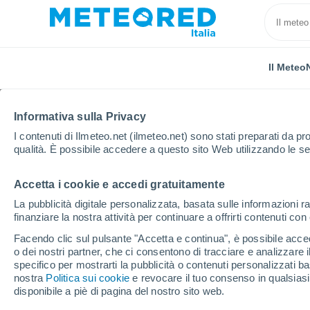
Il Meteo
Informativa sulla Privacy
I contenuti di Ilmeteo.net (ilmeteo.net) sono stati preparati da pro
qualità. È possibile accedere a questo sito Web utilizzando le se
Accetta i cookie e accedi gratuitamente
Home
Russia
Karačaj-Circassia
Pravokubansky
La pubblicità digitale personalizzata, basata sulle informazioni ra
finanziare la nostra attività per continuare a offrirti contenuti co
Previsioni Meteo Prav
Facendo clic sul pulsante "Accetta e continua", è possibile accede
o dei nostri partner, che ci consentono di tracciare e analizzare
09:28
Giovedi
specifico per mostrarti la pubblicità o contenuti personalizzati b
nostra
Politica sui cookie
e revocare il tuo consenso in qualsia
disponibile a piè di pagina del nostro sito web.
Parzialmente nuvoloso