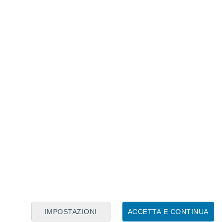
Calendario Lunare
Lun
Mar
Mer
Gio
Ven
Sab
Dom
6
7
8
9
10
11
12
13
14
15
16
17
18
19
IMPOSTAZIONI
ACCETTA E CONTINUA