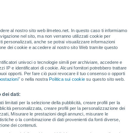
o
edere al nostro sito web ilmeteo.net. In questo caso ti informiamo
avigazione nel sito, ma non verranno utilizzati cookie per
i personalizzati, anche se potrai visualizzare informazioni
azione dei cookie e accedere al nostro sito Web tramite questo
tificatori univoci o tecnologie simili per archiviare, accedere e
sità
zzi IP e identificatori di cookie. Alcuni fornitori potrebbero trattare
 puoi opporti. Per fare ciò puoi revocare il tuo consenso o opporti
di pioggia
Satelliti
Modelli
ostazioni
" o nella nostra
Politica sui cookie
su questo sito web.
 dei dati:
omenica
Lunedì
Martedì
Mercoledì
 limitati per la selezione della pubblicità, creare profili per la
bblicità personalizzata, creare profili per la personalizzazione dei
9 Ago
10 Ago
11 Ago
12 Ago
izzati, Misurare le prestazioni degli annunci, misurare le
istiche o la combinazione di dati provenienti da fonti diverse,
ezione dei contenuti.
90%
90%
90%
60%