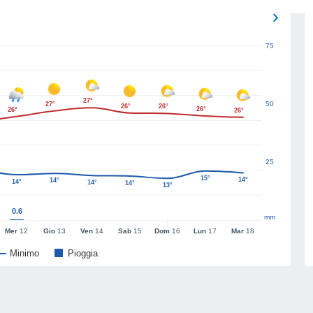
75
27°
50
27°
26°
26°
26°
26°
26°
25
15°
14°
14°
14°
14°
14°
13°
0.6
mm
Mer
12
Gio
13
Ven
14
Sab
15
Dom
16
Lun
17
Mar
18
Minimo
Pioggia