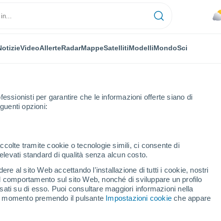
Notizie
Video
Allerte
Radar
Mappe
Satelliti
Modelli
Mondo
Sci
fessionisti per garantire che le informazioni offerte siano di
guenti opzioni:
ccolte tramite cookie o tecnologie simili, ci consente di
n elevati standard di qualità senza alcun costo.
okubansky
re al sito Web accettando l'installazione di tutti i cookie, nostri
 il comportamento sul sito Web, nonché di sviluppare un profilo
...
asati su di esso. Puoi consultare maggiori informazioni nella
si momento premendo il pulsante
Impostazioni cookie
che appare
Per ora
Cielo nuvoloso nelle prossime
ore