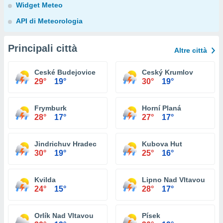
Widget Meteo
API di Meteorologia
Principali città
Altre città
Ceské Budejovice
Ceský Krumlov
29°
19°
30°
19°
Frymburk
Horní Planá
28°
17°
27°
17°
Jindrichuv Hradec
Kubova Hut
30°
19°
25°
16°
Kvilda
Lipno Nad Vltavou
24°
15°
28°
17°
Orlík Nad Vltavou
Písek