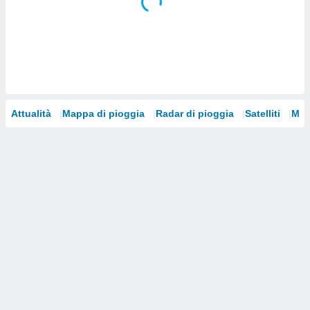
i nostri
artner
Attualità
Mappa di pioggia
Radar di pioggia
Satelliti
Mod