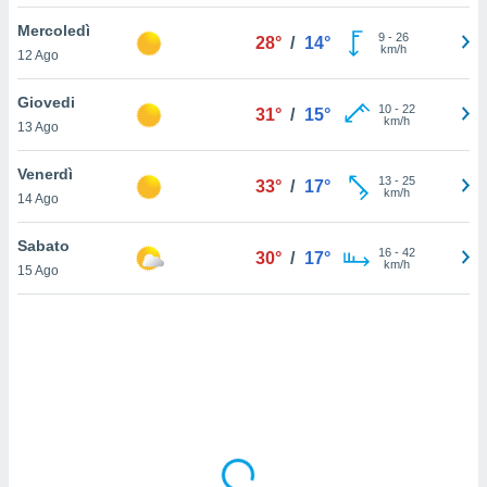
Mercoledì
sui cookie
9
-
26
28°
/
14°
km/h
12 Ago
e il tuo
 in
Giovedi
10
-
22
31°
/
15°
o
km/h
13 Ago
 il
Venerdì
azioni
13
-
25
33°
/
17°
km/h
14 Ago
kie
re
le a piè
Sabato
16
-
42
30°
/
17°
 del
km/h
15 Ago
to web.
ATIVA,
e
gie
i cookie
ccetti
zione dei