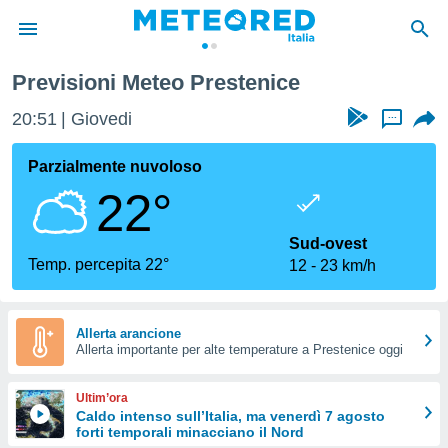
Previsioni Meteo Prestenice
tiva
rivacy
20:51
Giovedi
...
ti di
net
Parzialmente nuvoloso
net)
22°
i
 da
nisti per
Sud-ovest
 che le
Temp. percepita 22°
12
23 km/h
ioni
iano di
È
Allerta arancione
 a
Allerta importante per alte temperature a Prestenice oggi
ito Web
do le
Ultim’ora
opzioni:
Caldo intenso sull’Italia, ma venerdì 7 agosto
forti temporali minacciano il Nord
 i