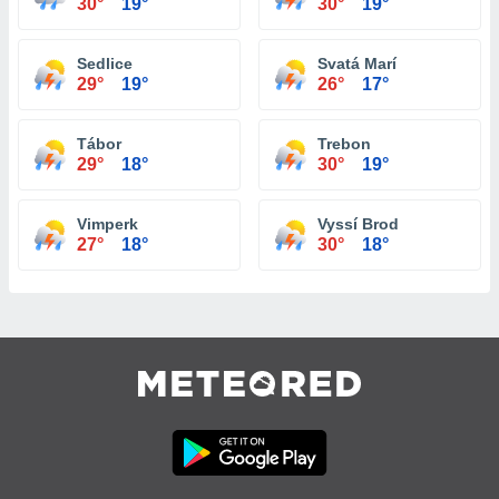
30°
19°
30°
19°
Sedlice
Svatá Marí
29°
19°
26°
17°
Tábor
Trebon
29°
18°
30°
19°
Vimperk
Vyssí Brod
27°
18°
30°
18°