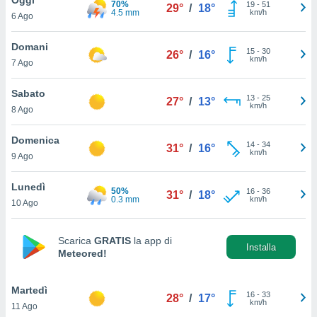
70%
a", è
19
-
51
29°
/
18°
4.5 mm
km/h
6 Ago
al sito
ettando
Domani
15
-
30
26°
/
16°
zione di
km/h
7 Ago
okie,
dei nostri
Sabato
13
-
25
che ci
27°
/
13°
km/h
8 Ago
no di
 e
e il
Domenica
14
-
34
31°
/
16°
amento
km/h
9 Ago
 Web,
i
Lunedì
50%
16
-
36
re un
31°
/
18°
0.3 mm
km/h
10 Ago
pecifico
arti la
à o
Scarica
GRATIS
la app di
i
Installa
Meteored!
zzati
 di esso.
sultare
Martedì
16
-
33
28°
/
17°
km/h
11 Ago
oni nella