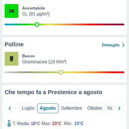
ioni
" o
Accettabile
tra
36
O₃ (91 µg/m³)
sui cookie
o sito
nostri
Polline
Dettaglio
mo il
te
Basso
ento dei
Graminacee (19 #/m³)
re
ioni su
vo e/o
i,
Che tempo fa a Prestenice a
agosto
 dati
er la
 della
Giugno
Luglio
Agosto
Settembre
Ottobre
Novembre
à, creare
r la
à
T. Media:
18°C
Max:
23°C
Min:
13°C
izzata,