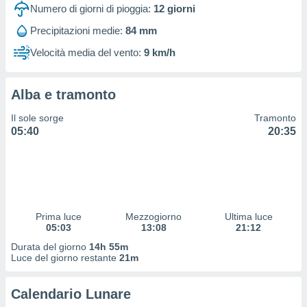
 profili
Numero di giorni di pioggia:
12
giorni
lezione
Precipitazioni medie:
84 mm
cità
izzata,
Velocità media del vento:
9 km/h
fili per
izzazione
Alba e tramonto
nuti,
 profili
Il sole sorge
Tramonto
lezione
05:40
20:35
uti
zzati,
 le
ni degli
 misurare
zioni dei
,
Prima luce
Mezzogiorno
Ultima luce
05:03
13:08
21:12
ere il
Durata del giorno
14h 55m
so
Luce del giorno restante
21m
he o la
ione di
Calendario Lunare
enienti
diverse,