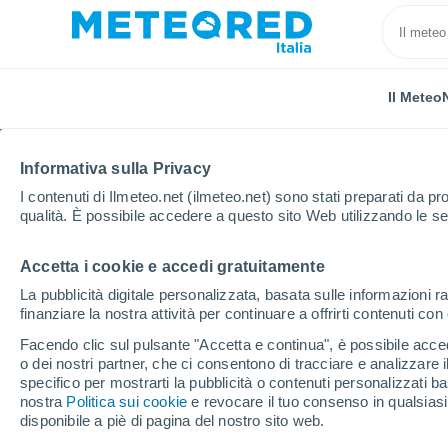
Il Meteo
Informativa sulla Privacy
I contenuti di Ilmeteo.net (ilmeteo.net) sono stati preparati da pro
qualità. È possibile accedere a questo sito Web utilizzando le se
Accetta i cookie e accedi gratuitamente
Home
Provincia di Chieti
Pretoro
La pubblicità digitale personalizzata, basata sulle informazioni ra
finanziare la nostra attività per continuare a offrirti contenuti co
Previsioni Meteo Preto
Facendo clic sul pulsante "Accetta e continua", è possibile accede
o dei nostri partner, che ci consentono di tracciare e analizzare
09:01
Venerdì
specifico per mostrarti la pubblicità o contenuti personalizzati b
nostra
Politica sui cookie
e revocare il tuo consenso in qualsia
disponibile a piè di pagina del nostro sito web.
Sereno