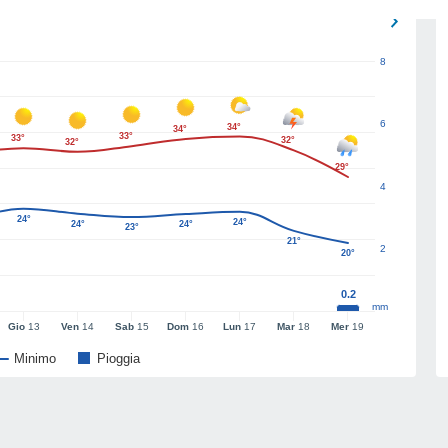
8
6
34°
34°
33°
33°
32°
32°
29°
4
24°
24°
24°
24°
23°
21°
2
20°
0.2
mm
Gio
13
Ven
14
Sab
15
Dom
16
Lun
17
Mar
18
Mer
19
Minimo
Pioggia