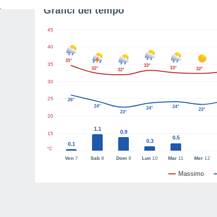
Grafici del tempo
45
40
35°
35
33°
33°
32°
32°
32°
30
25
26°
24°
24°
24°
23°
23°
20
1.1
0.9
15
0.5
0.3
0.1
°C
Ven
7
Sab
8
Dom
9
Lun
10
Mar
11
Mer
12
Massimo