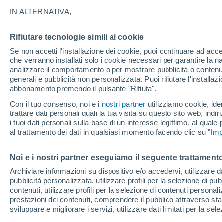
31°
IN ALTERNATIVA,
Rifiutare tecnologie simili ai cookie
Nord-oves
Se non accetti l'installazione dei cookie, puoi continuare ad acc
Temp. percepita 31°
5
-
19 km/
che verranno installati solo i cookie necessari per garantire la n
analizzare il comportamento o per mostrare pubblicità o contenut
generali e pubblicità non personalizzata. Puoi rifiutare l'install
abbonamento premendo il pulsante "Rifiuta".
Ultim'ora.
L’estate non cambia rotta: caldo fino a metà
Con il tuo consenso, noi e i
nostri partner
utilizziamo cookie, iden
agosto, svolta possibile solo a fine mese
trattare dati personali quali la tua visita su questo sito web, indiri
i tuoi dati personali sulla base di un interesse legittimo, al quale
Il Meteo 1 - 7
Attualità
Mappa di nuvolosità
Radar 
al trattamento dei dati in qualsiasi momento facendo clic su "
Imp
Noi e i nostri partner eseguiamo il seguente trattamento
Domani
Domenica
Oggi
Archiviare informazioni su dispositivo e/o accedervi, utilizzare dati
pubblicità personalizzata, utilizzare profili per la selezione di pu
8 Ago
9 Ago
7 Ago
contenuti, utilizzare profili per la selezione di contenuti personal
prestazioni dei contenuti, comprendere il pubblico attraverso stat
sviluppare e migliorare i servizi, utilizzare dati limitati per la sel
70%
50%
40%