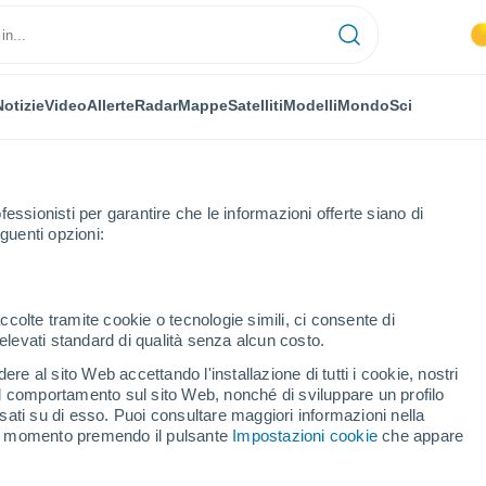
Notizie
Video
Allerte
Radar
Mappe
Satelliti
Modelli
Mondo
Sci
fessionisti per garantire che le informazioni offerte siano di
guenti opzioni:
ccolte tramite cookie o tecnologie simili, ci consente di
n elevati standard di qualità senza alcun costo.
ro
re al sito Web accettando l'installazione di tutti i cookie, nostri
 il comportamento sul sito Web, nonché di sviluppare un profilo
...
asati su di esso. Puoi consultare maggiori informazioni nella
si momento premendo il pulsante
Impostazioni cookie
che appare
Per ora
Intervalli nuvolosi nelle prossime
ore