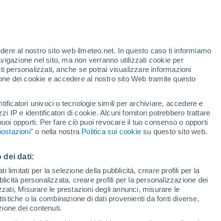
Allerta gialla
Allerta moderata per alte
temperature a Pretoro oggi
t
edere al nostro sito web ilmeteo.net. In questo caso ti informiamo
h
avigazione nel sito, ma non verranno utilizzati cookie per
i personalizzati, anche se potrai visualizzare informazioni
azione dei cookie e accedere al nostro sito Web tramite questo
tificatori univoci o tecnologie simili per archiviare, accedere e
zzi IP e identificatori di cookie. Alcuni fornitori potrebbero trattare
 puoi opporti. Per fare ciò puoi revocare il tuo consenso o opporti
di pioggia
Satelliti
Modelli
ostazioni
" o nella nostra
Politica sui cookie
su questo sito web.
 dei dati:
Lunedì
Martedì
Mercoledì
Giovedi
 limitati per la selezione della pubblicità, creare profili per la
bblicità personalizzata, creare profili per la personalizzazione dei
10 Ago
11 Ago
12 Ago
13 Ago
izzati, Misurare le prestazioni degli annunci, misurare le
istiche o la combinazione di dati provenienti da fonti diverse,
ezione dei contenuti.
30%
50%