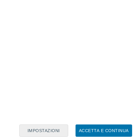
Calendario Lunare
Lun
Mar
Mer
Gio
Ven
Sab
Dom
7
8
9
10
11
12
13
14
15
16
17
18
19
20
IMPOSTAZIONI
ACCETTA E CONTINUA