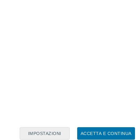
Calendario Lunare
Lun
Mar
Mer
Gio
Ven
Sab
Dom
6
7
8
9
10
11
12
13
14
15
16
17
18
19
IMPOSTAZIONI
ACCETTA E CONTINUA