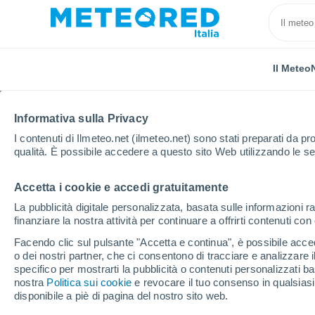
Il Meteo
Informativa sulla Privacy
I contenuti di Ilmeteo.net (ilmeteo.net) sono stati preparati da pro
qualità. È possibile accedere a questo sito Web utilizzando le se
Accetta i cookie e accedi gratuitamente
Home
Perù
Ucayali
Pucallpa
La pubblicità digitale personalizzata, basata sulle informazioni ra
finanziare la nostra attività per continuare a offrirti contenuti co
Previsioni Meteo Pucal
Facendo clic sul pulsante "Accetta e continua", è possibile accede
o dei nostri partner, che ci consentono di tracciare e analizzare
01:32
Giovedi
specifico per mostrarti la pubblicità o contenuti personalizzati b
nostra
Politica sui cookie
e revocare il tuo consenso in qualsia
disponibile a piè di pagina del nostro sito web.
Temporale