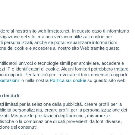
edere al nostro sito web ilmeteo.net. In questo caso ti informiamo
avigazione nel sito, ma non verranno utilizzati cookie per
i personalizzati, anche se potrai visualizzare informazioni
azione dei cookie e accedere al nostro sito Web tramite questo
tificatori univoci o tecnologie simili per archiviare, accedere e
sità
zzi IP e identificatori di cookie. Alcuni fornitori potrebbero trattare
 puoi opporti. Per fare ciò puoi revocare il tuo consenso o opporti
pioggia
Satelliti
Modelli
ostazioni
" o nella nostra
Politica sui cookie
su questo sito web.
 dei dati:
omenica
Lunedì
Martedì
Mercoledì
 limitati per la selezione della pubblicità, creare profili per la
bblicità personalizzata, creare profili per la personalizzazione dei
9 Ago
10 Ago
11 Ago
12 Ago
izzati, Misurare le prestazioni degli annunci, misurare le
istiche o la combinazione di dati provenienti da fonti diverse,
ezione dei contenuti.
90%
90%
40%
70%