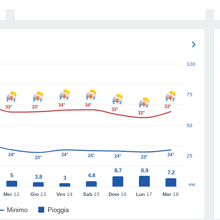
100
75
34°
34°
33°
33°
33°
33°
32°
50
24°
24°
24°
24°
25
24°
23°
23°
8.7
8.9
7.2
5
4.8
3.8
3
mm
Mer
12
Gio
13
Ven
14
Sab
15
Dom
16
Lun
17
Mar
18
Minimo
Pioggia