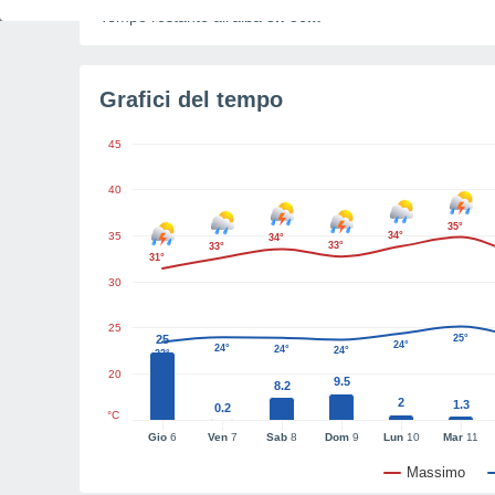
Tempo restante all'alba
3h 56m
Grafici del tempo
45
40
35°
35
34°
34°
33°
33°
31°
30
25
25
25°
24°
24°
24°
24°
23°
20
9.5
8.2
2
1.3
0.2
°C
Gio
6
Ven
7
Sab
8
Dom
9
Lun
10
Mar
11
Massimo