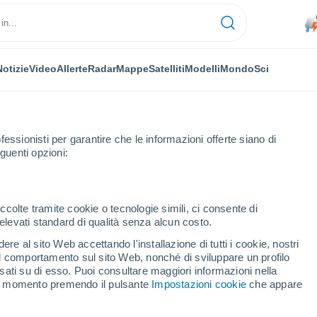
Notizie
Video
Allerte
Radar
Mappe
Satelliti
Modelli
Mondo
Sci
fessionisti per garantire che le informazioni offerte siano di
guenti opzioni:
ccolte tramite cookie o tecnologie simili, ci consente di
n elevati standard di qualità senza alcun costo.
lpa
re al sito Web accettando l'installazione di tutti i cookie, nostri
 il comportamento sul sito Web, nonché di sviluppare un profilo
...
asati su di esso. Puoi consultare maggiori informazioni nella
si momento premendo il pulsante
Impostazioni cookie
che appare
Per ora
Piogge deboli nelle prossime ore