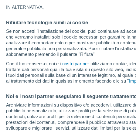
24°
IN ALTERNATIVA,
Rifiutare tecnologie simili ai cookie
50%
Se non accetti l'installazione dei cookie, puoi continuare ad acc
Temp. percepita 23°
3.6 mm
che verranno installati solo i cookie necessari per garantire la n
analizzare il comportamento o per mostrare pubblicità o contenut
generali e pubblicità non personalizzata. Puoi rifiutare l'install
abbonamento premendo il pulsante "Rifiuta".
Ultim'ora.
L'Organizzazione Meteorologica Mondiale
Con il tuo consenso, noi e i
nostri partner
utilizziamo cookie, iden
conferma: "El Niño sta raggiungendo un'inten
trattare dati personali quali la tua visita su questo sito web, indiri
mai vista da diversi anni"
i tuoi dati personali sulla base di un interesse legittimo, al quale
Il Meteo 1 - 7
Attualità
Mappa di pioggia
Radar di 
al trattamento dei dati in qualsiasi momento facendo clic su "
Imp
Noi e i nostri partner eseguiamo il seguente trattamento
Domani
Sabato
D
Oggi
Archiviare informazioni su dispositivo e/o accedervi, utilizzare dati
pubblicità personalizzata, utilizzare profili per la selezione di pu
7 Ago
8 Ago
6 Ago
contenuti, utilizzare profili per la selezione di contenuti personal
prestazioni dei contenuti, comprendere il pubblico attraverso stat
sviluppare e migliorare i servizi, utilizzare dati limitati per la sel
60%
70%
90%