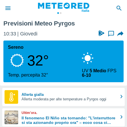
Previsioni Meteo Pyrgos
tiva
rivacy
10:33
Giovedi
...
ti di
net
Sereno
net)
32°
i
 da
nisti per
UV
5 Medio
FPS
 che le
Temp. percepita 32°
6-10
ioni
iano di
È
Allerta gialla
 a
Allerta moderata per alte temperature a Pyrgos oggi
ito Web
do le
Ultim'ora.
opzioni:
Il fenomeno El Niño sta tornando: "L'interruttore
si sta azionando proprio ora" – ecco cosa ci
 i