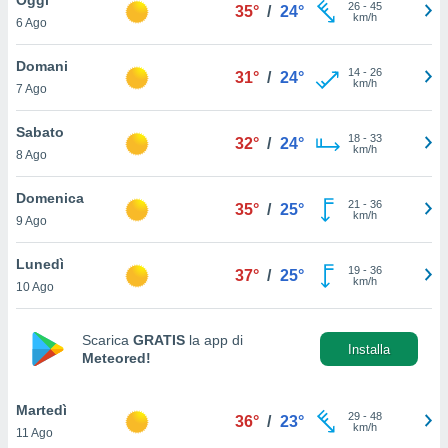
a", è
26
-
45
35°
/
24°
km/h
6 Ago
al sito
ettando
Domani
14
-
26
31°
/
24°
zione di
km/h
7 Ago
okie,
dei nostri
Sabato
18
-
33
che ci
32°
/
24°
km/h
8 Ago
no di
 e
e il
Domenica
21
-
36
35°
/
25°
amento
km/h
9 Ago
 Web,
i
Lunedì
19
-
36
re un
37°
/
25°
km/h
10 Ago
pecifico
arti la
à o
Scarica
GRATIS
la app di
i
Installa
Meteored!
zzati
 di esso.
sultare
Martedì
29
-
48
36°
/
23°
km/h
11 Ago
oni nella