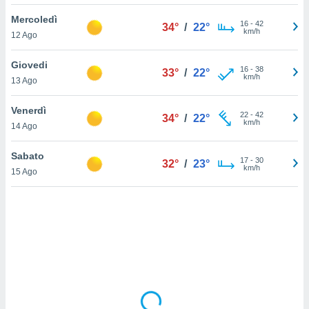
Mercoledì
sui cookie
16
-
42
34°
/
22°
km/h
12 Ago
e il tuo
 in
Giovedi
16
-
38
33°
/
22°
o
km/h
13 Ago
 il
Venerdì
azioni
22
-
42
34°
/
22°
km/h
14 Ago
kie
re
le a piè
Sabato
17
-
30
32°
/
23°
 del
km/h
15 Ago
to web.
ATIVA,
e
gie
i cookie
ccetti
zione dei