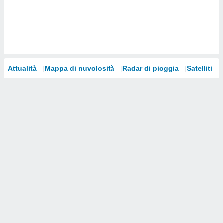
i nostri
artner
Attualità
Mappa di nuvolosità
Radar di pioggia
Satelliti