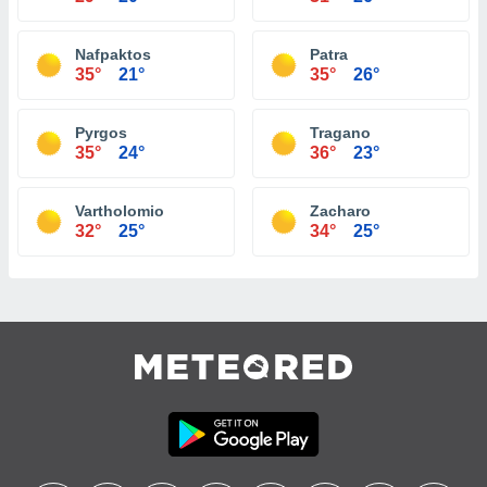
Nafpaktos
Patra
35°
21°
35°
26°
Pyrgos
Tragano
35°
24°
36°
23°
Vartholomio
Zacharo
32°
25°
34°
25°