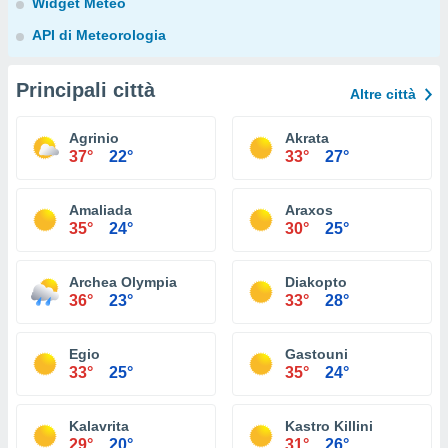
Widget Meteo
API di Meteorologia
Principali città
Altre città
Agrinio
Akrata
37°
22°
33°
27°
Amaliada
Araxos
35°
24°
30°
25°
Archea Olympia
Diakopto
36°
23°
33°
28°
Egio
Gastouni
33°
25°
35°
24°
Kalavrita
Kastro Killini
29°
20°
31°
26°