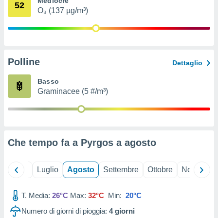
Mediocre
52
ioni
" o
O₃ (137 µg/m³)
tra
sui cookie
o sito
Polline
nostri
Dettaglio
mo il
Basso
te
Graminacee (5 #/m³)
ento dei
re
ioni su
vo e/o
Che tempo fa a Pyrgos a
agosto
i,
 dati
er la
Giugno
Luglio
Agosto
Settembre
Ottobre
Novembre
 della
à, creare
r la
T. Media:
26°C
Max:
32°C
Min:
20°C
à
Numero di giorni di pioggia:
4
giorni
izzata,