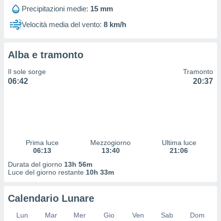
 profili
Precipitazioni medie:
15 mm
lezione
cità
Velocità media del vento:
8 km/h
izzata,
fili per
Alba e tramonto
izzazione
nuti,
Il sole sorge
Tramonto
 profili
06:42
20:37
lezione
uti
zzati,
 le
ni degli
 misurare
Prima luce
Mezzogiorno
Ultima luce
zioni dei
06:13
13:40
21:06
,
ere il
Durata del giorno
13h 56m
Luce del giorno restante
10h 33m
so
he o la
Calendario Lunare
ione di
enienti
Lun
Mar
Mer
Gio
Ven
Sab
Dom
diverse,