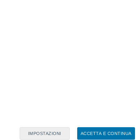
Calendario Lunare
Lun
Mar
Mer
Gio
Ven
Sab
Dom
9
10
11
12
13
14
15
16
17
18
19
20
21
22
IMPOSTAZIONI
ACCETTA E CONTINUA