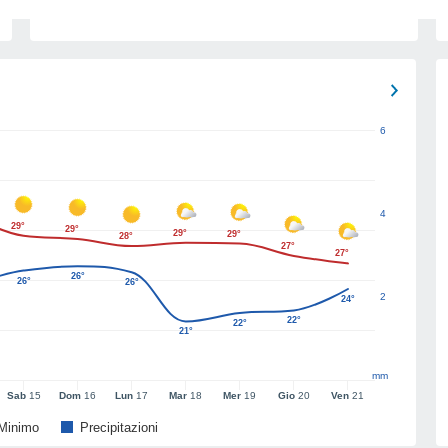
6
4
29°
29°
29°
29°
28°
27°
27°
26°
26°
26°
2
24°
22°
22°
21°
mm
Sab
15
Dom
16
Lun
17
Mar
18
Mer
19
Gio
20
Ven
21
Minimo
Precipitazioni