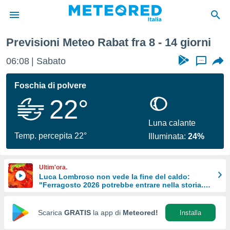
ttimana
Previsioni Meteo Rabat fra 8 - 14 giorni
tiva
rivacy
06:08
Sabato
...
ti di
net
Foschia di polvere
net)
22°
i
 da
nisti per
Luna calante
 che le
Temp. percepita 22°
Illuminata:
24%
ioni
iano di
È
Ultim'ora.
Luca Lombroso non vede la fine del caldo:
 a
"Ferragosto 2026 potrebbe entrare nella storia.
ito Web
Ecco perché."
do le
opzioni:
Scarica
GRATIS
la app di
Meteored!
Installa
 i