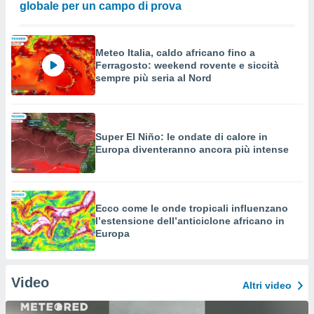
globale per un campo di prova
Meteo Italia, caldo africano fino a
Ferragosto: weekend rovente e siccità
sempre più seria al Nord
Super El Niño: le ondate di calore in
Europa diventeranno ancora più intense
Ecco come le onde tropicali influenzano
l’estensione dell’anticiclone africano in
Europa
Video
Altri video