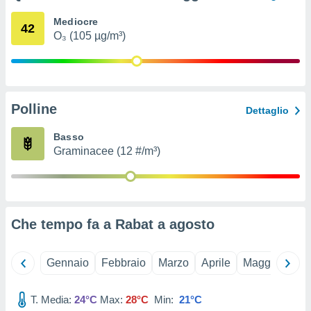
ioni
e
Mediocre
42
à non
O₃ (105 µg/m³)
izzata.
utare
zione dei
 al
Polline
ito Web
Dettaglio
questo
ento
Basso
 il
Graminacee (12 #/m³)
o
, noi e i
rtner
Che tempo fa a Rabat a
agosto
mo
tori
Gennaio
Febbraio
Marzo
Aprile
Maggio
Giu
o
e simili
T. Media:
24°C
Max:
28°C
Min:
21°C
viare,