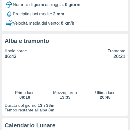
 e
Numero di giorni di pioggia:
0
giorni
ati
 quali la
Precipitazioni medie:
2 mm
a su
Velocità media del vento:
8 km/h
ito web,
IP e
tori di
Alcuni
Alba e tramonto
ro
Il sole sorge
Tramonto
 tuoi dati
06:43
20:21
 sulla
un
e
, al quale
rti. Per
puoi
Prima luce
Mezzogiorno
Ultima luce
il tuo
06:16
13:33
20:48
o o
Durata del giorno
13h 38m
l
Tempo restante all'alba
8m
nto dei
ualsiasi
 facendo
Calendario Lunare