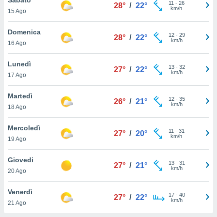
a", è
11
-
26
28°
/
22°
km/h
15 Ago
al sito
ettando
Domenica
12
-
29
28°
/
22°
zione di
km/h
16 Ago
okie,
dei nostri
Lunedì
13
-
32
che ci
27°
/
22°
km/h
17 Ago
no di
 e
e il
Martedì
12
-
35
26°
/
21°
amento
km/h
18 Ago
 Web,
i
Mercoledì
11
-
31
re un
27°
/
20°
km/h
19 Ago
pecifico
arti la
Giovedi
à o
13
-
31
27°
/
21°
km/h
i
20 Ago
zzati
 di esso.
Venerdì
17
-
40
sultare
27°
/
22°
km/h
21 Ago
oni nella