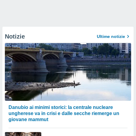
Notizie
Ultime notizie
Danubio ai minimi storici: la centrale nucleare
ungherese va in crisi e dalle secche riemerge un
giovane mammut