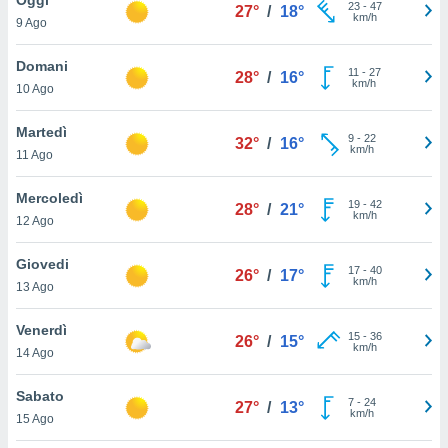
a", è
23
-
47
27°
/
18°
km/h
9 Ago
al sito
ettando
Domani
11
-
27
28°
/
16°
zione di
km/h
10 Ago
okie,
dei nostri
Martedì
9
-
22
che ci
32°
/
16°
km/h
11 Ago
no di
 e
e il
Mercoledì
19
-
42
28°
/
21°
amento
km/h
12 Ago
 Web,
i
Giovedi
17
-
40
re un
26°
/
17°
km/h
13 Ago
pecifico
arti la
Venerdì
à o
15
-
36
26°
/
15°
km/h
i
14 Ago
zzati
 di esso.
Sabato
7
-
24
sultare
27°
/
13°
km/h
15 Ago
oni nella