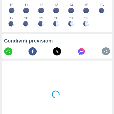
re e
10
11
12
13
14
15
16
e i
tilizzare
17
18
19
20
21
22
ati per la
e dei
.
Condividi previsioni
izzazione
azione
o la
e del
vo,
à e
i
zzati,
one delle
ni dei
 e degli
 ricerche
ico,
di