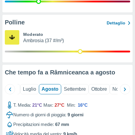
ioni
" o
tra
sui cookie
o sito
Polline
Dettaglio
Moderato
nostri
Ambrosia (37 #/m³)
mo il
te
ento dei
Che tempo fa a Râmniceanca a
agosto
re
ioni su
vo e/o
Giugno
Luglio
Agosto
Settembre
Ottobre
Novembre
i,
 dati
er la
T. Media:
21°C
Max:
27°C
Min:
16°C
 della
Numero di giorni di pioggia:
9
giorni
à, creare
r la
Precipitazioni medie:
67 mm
à
izzata,
Velocità media del vento:
9 km/h