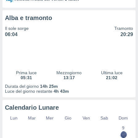
 profili
lezione
cità
Alba e tramonto
izzata,
fili per
Il sole sorge
Tramonto
06:04
20:29
izzazione
nuti,
 profili
lezione
uti
zzati,
Prima luce
Mezzogiorno
Ultima luce
 le
05:31
13:17
21:02
ni degli
 misurare
Durata del giorno
14h 25m
zioni dei
Luce del giorno restante
4h 43m
,
ere il
Calendario Lunare
so
Lun
Mar
Mer
Gio
Ven
Sab
Dom
he o la
ione di
9
enienti
diverse,