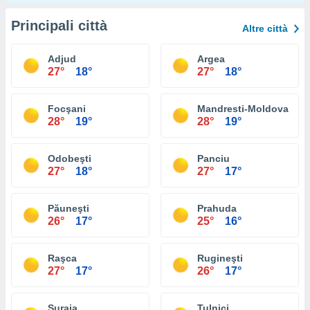
Principali città
Altre città
Adjud
Argea
27°
18°
27°
18°
Focşani
Mandresti-Moldova
28°
19°
28°
19°
Odobeşti
Panciu
27°
18°
27°
17°
Păuneşti
Prahuda
26°
17°
25°
16°
Raşca
Rugineşti
27°
17°
26°
17°
Suraia
Tulnici