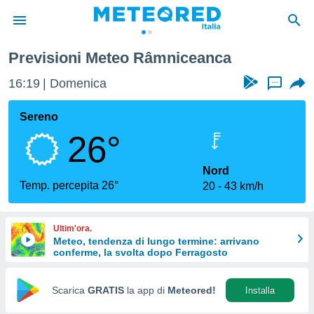
Previsioni Meteo Râmniceanca
tiva
rivacy
16:19
Domenica
...
ti di
net
Sereno
net)
26°
i
 da
nisti per
Nord
 che le
Temp. percepita 26°
20
43 km/h
ioni
iano di
È
Ultim'ora.
Meteo, tendenza di lungo termine: arrivano
 a
conferme, la svolta dopo Ferragosto
ito Web
do le
opzioni:
Scarica
GRATIS
la app di
Meteored!
Installa
 i