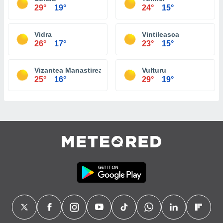
29°
19°
24°
15°
Vidra
Vintileasca
26°
17°
23°
15°
Vizantea Manastireasca
Vulturu
25°
16°
29°
19°