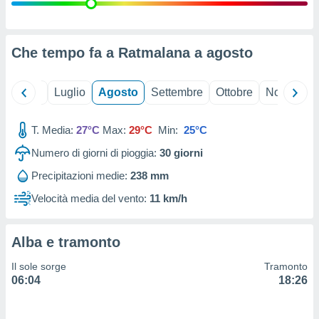
ioni
" o
tra
sui cookie
o sito
Che tempo fa a Ratmalana a
agosto
nostri
Giugno
Luglio
Agosto
Settembre
Ottobre
Novembre
mo il
T. Media:
27°C
Max:
29°C
Min:
25°C
te
ento dei
Numero di giorni di pioggia:
30
giorni
Precipitazioni medie:
238 mm
re
ioni su
Velocità media del vento:
11 km/h
vo e/o
i,
 dati
Alba e tramonto
er la
 della
Il sole sorge
Tramonto
à, creare
06:04
18:26
r la
à
izzata,