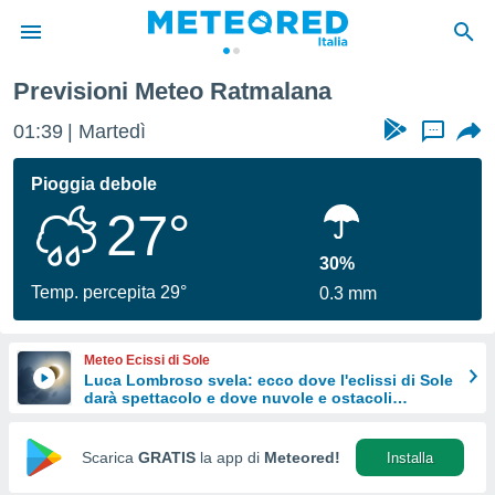
Previsioni Meteo Ratmalana
tiva
rivacy
01:39
Martedì
...
ti di
net
Pioggia debole
net)
27°
i
 da
nisti per
30%
 che le
Temp. percepita 29°
0.3 mm
ioni
iano di
È
Meteo Ecissi di Sole
Luca Lombroso svela: ecco dove l'eclissi di Sole
 a
darà spettacolo e dove nuvole e ostacoli
ito Web
potrebbero rovinare tutto
do le
opzioni:
Scarica
GRATIS
la app di
Meteored!
Installa
 i