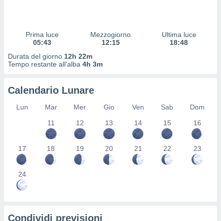
 profili
lezione
cità
izzata,
Prima luce
Mezzogiorno
Ultima luce
fili per
05:43
12:15
18:48
Durata del giorno
12h 22m
izzazione
Tempo restante all'alba
4h 3m
nuti,
 profili
Calendario Lunare
lezione
uti
Lun
Mar
Mer
Gio
Ven
Sab
Dom
zzati,
 le
11
12
13
14
15
16
ni degli
 misurare
zioni dei
17
18
19
20
21
22
23
,
ere il
24
so
he o la
ione di
enienti
Condividi previsioni
diverse,