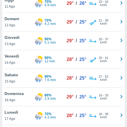
70%
a", è
23
-
42
29°
/
26°
4.9 mm
km/h
11 Ago
al sito
ettando
Domani
70%
21
-
39
29°
/
25°
zione di
4.2 mm
km/h
12 Ago
okie,
dei nostri
Giovedi
90%
20
-
37
che ci
29°
/
25°
5.1 mm
km/h
13 Ago
no di
 e
e il
Venerdì
90%
20
-
41
28°
/
25°
amento
12 mm
km/h
14 Ago
 Web,
i
Sabato
90%
27
-
52
re un
28°
/
25°
7.6 mm
km/h
15 Ago
pecifico
arti la
Domenica
à o
80%
16
-
33
29°
/
25°
2.4 mm
km/h
i
16 Ago
zzati
 di esso.
Lunedì
70%
18
-
38
sultare
28°
/
25°
4.3 mm
km/h
17 Ago
oni nella