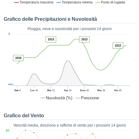
Temperatura massima
Temperatura minima
Punto di rugiada
ie e
edi
tamente
Grafico delle Precipitazioni e Nuvolosità
blicità
Pioggia, neve e nuvolosità per i prossimi 14 giorni
tale
1
5
lizzata,
ACCETTA
1013
1013
 sulle
E
1012
azioni
CONTINUA
 tramite
1010
5
ie o
e simili,
IMPOSTAZIONI
ente di
iare la
tività per
mm
uare a
Sab
8
Lun
10
Mer
12
Ven
14
Dom
16
Mar
18
Gio
20
contenuti
Nuvolosità (%)
Pressione
levati
ard di
à senza
Grafico del Vento
costo.
Velocità media, direzione e raffiche di vento per i prossimi 14 giorni
clic sul
40
 "Accetta